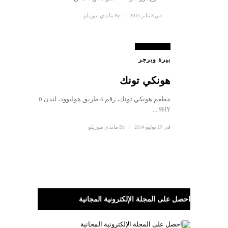
في 8 يناير 2015
/
By
ماندي موريلو
8
هدف
بيرة وبرجر
هونكي تونك
مطعم هونكي تونك، رقم 6 طريق هوليوود، لندن SW10
9HY ...
في 29 يوليو 2014
/
By
ماندي موريلو
احصل على المجلة الإلكترونية المجانية