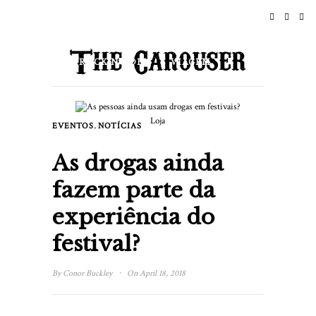
INÍCIO
NOTÍCIAS
ROCK N ROLL
VIAGEM
ESTILO DE VIDA & CULTURA
Loja
,
EVENTOS
NOTÍCIAS
EVENTOS
SOBRE
As drogas ainda
fazem parte da
experiência do
festival?
·
By
Conor Buckley
On April 18, 2018