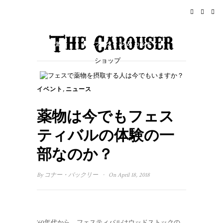
ホーム
ニュース
ロックンロール
旅行
ライフスタイル & カルチャー
ショップ
イベント
概要
,
イベント
ニュース
薬物は今でもフェス
ティバルの体験の一
部なのか？
·
By
コナー・バックリー
On April 18, 2018
’60年代から、フェスティバルはウッドストックの