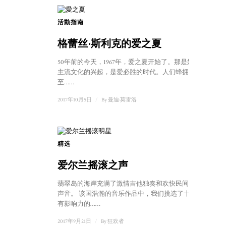
活動指南
格蕾丝·斯利克的爱之夏
50年前的今天，1967年，爱之夏开始了。那是嬉皮反
主流文化的兴起，是爱必胜的时代。人们蜂拥而
至……
2017年10月5日
/
By
曼迪·莫雷洛
精选
1
爱尔兰摇滚之声
翡翠岛的海岸充满了激情吉他独奏和欢快民间音乐的
声音。 该国浩瀚的音乐作品中，我们挑选了十首具
有影响力的……
2017年9月21日
/
By
狂欢者