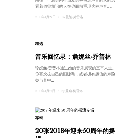
站在一个满是同样热爱某种特定声音的人的房间里，
看着似曾相识的人在你面前重现这种声音……
2018年1月24日
/
By
曼迪·莫雷洛
精选
音乐回忆录：詹妮丝·乔普林
珍妮丝·贾普林通过她的音乐展现的直率人生。除非
你喜欢拔自己的眼睫毛，或者拥有超值的寿险，否则
参与其中...
2018年1月17日
/
By
曼迪·莫雷洛
專輯
3
20张2018年迎来50周年的摇滚专