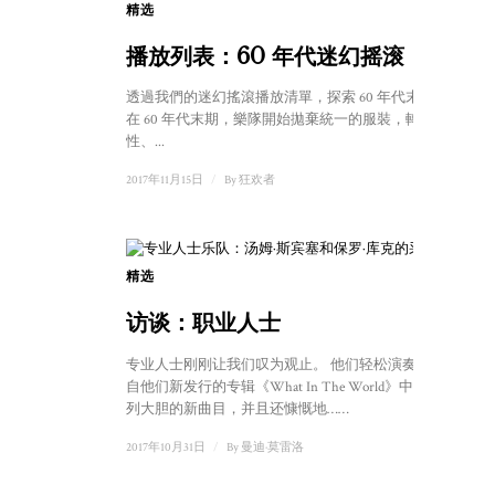
精选
1
播放列表：60 年代迷幻摇滚
透過我們的迷幻搖滾播放清單，探索 60 年代末期。
在 60 年代末期，樂隊開始拋棄統一的服裝，轉向
性、...
2017年11月15日
/
By
狂欢者
精选
1
访谈：职业人士
专业人士刚刚让我们叹为观止。 他们轻松演奏了来
自他们新发行的专辑《What In The World》中的一系
列大胆的新曲目，并且还慷慨地……
2017年10月31日
/
By
曼迪·莫雷洛