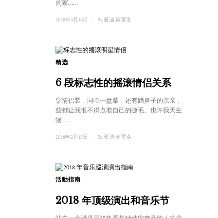
的家……
2018年3月16日
/
By
曼迪·莫雷洛
精选
6 段标志性的摇滚情侣关系
穿情侣装，同吃一盘菜，还有蹭鼻子的亲亲，所有这
些都让我恨不得点着自己的睫毛。也许我天生就该养
猫……
2018年2月13日
/
By
曼迪·莫雷洛
活動指南
2018 年顶级演出和音乐节