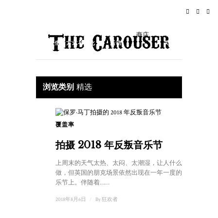
家
新闻
摇滚乐
旅行
商店
生活方式与文化
活动
关于
浏览类别
精选
覆盖率
1
拍摄 2018 年反叛音乐节
上周末的天气太热、太闷、太潮湿，让人什么都不想
做，但英国的朋克场景依然出现在一年一度的反叛音
乐节上。伴随着……
2018年8月6日
/
By
狂欢者