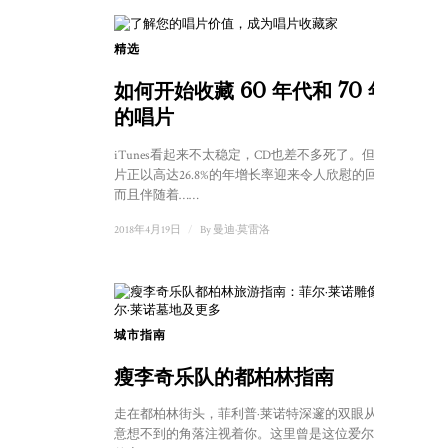
精选
1
如何开始收藏 60 年代和 70 年代
的唱片
iTunes看起来不太稳定，CD也差不多死了。但黑胶唱
片正以高达26.8%的年增长率迎来令人欣慰的回归。
而且伴随着……
2018年4月19日
/
By
曼迪·莫雷洛
城市指南
瘦李奇乐队的都柏林指南
走在都柏林街头，菲利普·莱诺特深邃的双眼从城市
意想不到的角落注视着你。这里曾是这位爱尔兰主唱