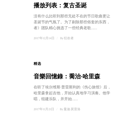
播放列表：复古圣诞
没有什么比听到那些无处不在的节日歌曲更让人感到
圣诞节的气氛了。为了剔除那些俗套的东西，《狂欢
者》团队精心挑选了一些经典老歌……
2017年12月14日
/
By
狂欢者
精选
1
音樂回憶錄：喬治·哈里森
在听了埃尔维斯·普雷斯利的《伤心旅馆》后，乔治·
哈里森拿起吉他，开始认真地学习演奏。他学习翻
唱，组建乐队，并开始……
2017年11月21日
/
By
曼迪·莫雷洛