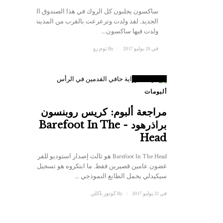
ساكسون يجلبون كل الروك في هذا الصندوق الضخم
الجديد. لقد ولدت وترعرعت بالقرب من المدينة التي
ولدت فيها ساكسون...
في 28 يوليو 2017
/
By
توم رو
5
علامة
ألبومات
مراجعة ألبوم: كريس روبنسون
براذرهود - Barefoot In The
Head
Barefoot In The Head هو ثالث إصدار استوديو للفرقة في
غضون عامين قصيرين فقط. ما ابتكروه هو تسجيل كانتري
سيكيدلي يحمل الطابع النموذجي ...
في 21 يوليو 2017
/
By
كونور باكلي