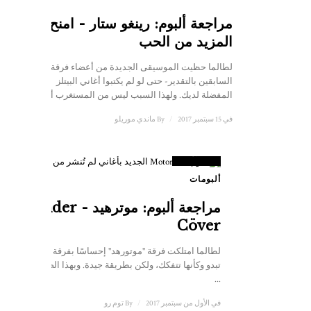
مراجعة ألبوم: رينغو ستار - امنح
المزيد من الحب
لطالما حظيت الموسيقى الجديدة من أعضاء فرقة البيتلز
السابقين بالتقدير- حتى لو لم يكتبوا أغاني البيتلز
المفضلة لديك. ولهذا السبب ليس من المستغرب أن...
في 15 سبتمبر 2017
/
By
ماندي موريلو
6.5
علامة
ألبومات
مراجعة ألبوم: موترهيد - Under
Cöver
لطالما امتلكت فرقة "موتورهد" إحساسًا بفرقة موسيقية
تبدو وكأنها تتفكك، ولكن بطريقة جيدة. وبهذا الصدد، فهم
...
في الأول من سبتمبر 2017
/
By
توم رو