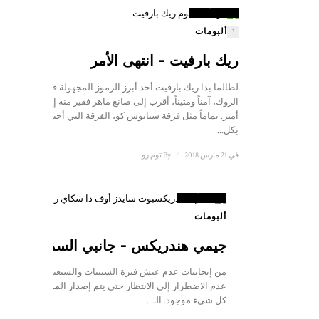
علامة
ألبومات
3
ريك بارفيت - انتهى الأمر
لطالما بدا ريك بارفيت أحد أبرز الرموز المجهولة في عالم
الروك، آمناً ومتيناً، أقرب إلى صانع ماهر فقير منه إلى
أمير. تماماً مثل فرقة ستاتوس كو، الفرقة التي أحبها
بكل...
في 21 مارس 2018
/
By
توم رو
9
علامة
ألبومات
جيمي هندريكس - جانبي السماء
من إيجابيات عدم عيش فترة الستينات والسبعينات هو
عدم الاضطرار إلى الانتظار حتى يتم إصدار الموسيقى.
كل شيء موجود. الـ...