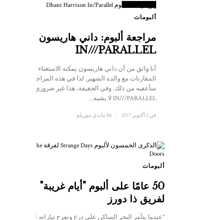
ألبومات
مراجعة ألبوم: داني هاريسون -
IN///PARALLEL
أنا واثق من أن داني هاريسون يمكنه الاستغناء عن
المقارنات مع والده الشهير. لذا في هذه المراجعة،
سأعفيه من ذلك. وفي الحقيقة، هذا غير ضروري لأن
IN///PARALLEL لا يشبه...
في 2 أكتوبر 2017
/
By
ماندي موريلو
ألبومات
50 عامًا على ألبوم "أيام غريبة"
لفريق ذا دورز
"عندما يتآمر البحر الساكن على درع وتفرخ تياراته العابسة