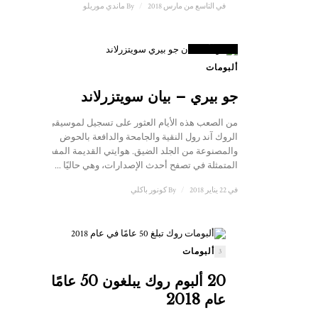
في التاسع من مارس 2018
/
By
ماندي موريلو
8
علامة
ألبومات
جو بيري – بيان سويتزرلاند
من الصعب هذه الأيام العثور على تسجيل لموسيقى
الروك آند رول النقية والجامحة والدافعة بالحوض
والمصنوعة من الجلد الضيق. هوايتي القديمة المفضلة
المتمثلة في تصفح أحدث الإصدارات، وهي حاليًا ...
في 22 يناير 2018
/
By
كونور باكلي
ألبومات
3
20 ألبوم روك يبلغون 50 عامًا في
عام 2018