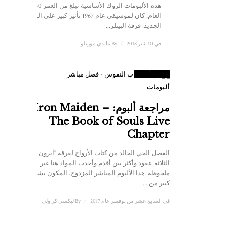
هذه الألبومات الروك الأساسية تبلغ من العمر 50 عامًا هذا
العام. كان لموسيقى عام 1967 تأثير كبير على العام
الجديد. فرقة البيتلز...
في 10 يناير 2018
/
By
ماندي موريلو
8
علامة
ألبومات
مراجعة ألبوم: Iron Maiden –
The Book of Souls Live
Chapter
الفصل الحي الخالد من كتاب الأرواح لفرقة "آيرون ميدن".
الثلاثة عقود وأكثر بين أقدم وأحدث المواد هنا غير
ملحوظة. هذا الألبوم المباشر المزدوج، المكون بشكل
كبير من ...
في السابع عشر من نوفمبر عام 2017
/
By
ليكسي كراولي
8
علامة