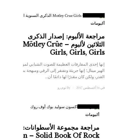
8
علامة
ألبومات
مراجعة الألبوم: إصدار الذكرى
الثلاثين لألبوم Mötley Crüe –
Girls, Girls, Girls
إنها إحدى المفارقات العظيمة للصوت الشبابي لموسيقى
الهير ميتال؛ إنها جريئة وتفتقر إلى الرقي ومبهجة بنفس
القدر، ولكن كان مقدرًا لها دائمًا أن...
في 16 أغسطس 2017
/
By
توم رو
8.5
علامة
ألبومات
مراجعة مجموعة الأسطوانات:
Saxon – Solid Book Of Rock