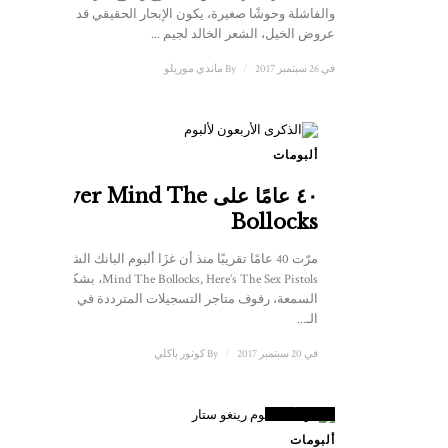
والفاشلة وحوشًا صغيرة، يكون الإبحار الحقيقي قد مات" -
عروض الخيل، الشعر الخالد لجيم ...
في 26 سبتمبر 2017
/
By
ماندي موريلو
ألبومات
٤٠ عامًا على Never Mind The
Bollocks
مرّت 40 عامًا تقريبًا منذ أن غزَا ألبوم البانك الشهير Never
Mind The Bollocks, Here’s The Sex Pistols، بشكل سيئ
السمعة، رفوف متاجر التسجيلات المترددة في عام 1977.
الـ...
في 20 سبتمبر 2017
/
By
كونور باكلي
4
علامة
ألبومات