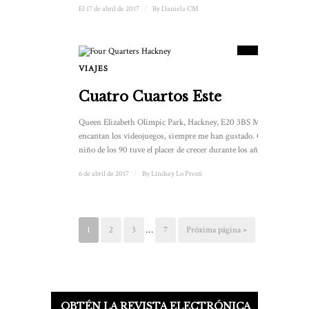
El 17 de abril de 2017
/
By
Daniela CM
7.5
PUNTUACIÓN
VIAJES
Cuatro Cuartos Este
Queen Elizabeth Olimpic Park, Hackney, E20 3BS Me
encantan los videojuegos, siempre me han gustado. Como
niño de los 90 tuve el placer de crecer durante los años ...
6 de abril de 2017
/
By
Lindsey Lo Presti
1
2
3
…
7
Próxima página »
OBTÉN LA REVISTA ELECTRÓNICA