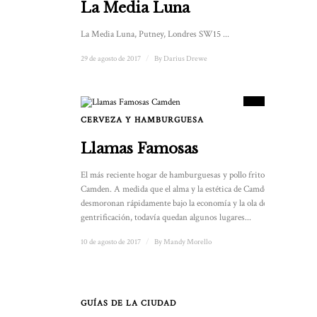
La Media Luna
La Media Luna, Putney, Londres SW15 ...
29 de agosto de 2017
/
By
Darius Drewe
7
PUNTUACIÓN
CERVEZA Y HAMBURGUESA
Llamas Famosas
El más reciente hogar de hamburguesas y pollo frito de
Camden. A medida que el alma y la estética de Camden se
desmoronan rápidamente bajo la economía y la ola de
gentrificación, todavía quedan algunos lugares...
10 de agosto de 2017
/
By
Mandy Morello
GUÍAS DE LA CIUDAD