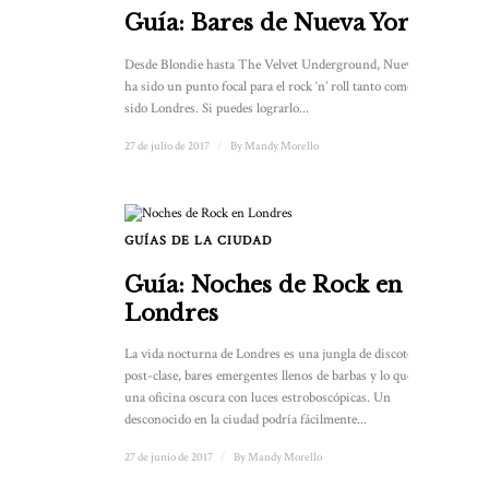
Guía: Bares de Nueva York
Desde Blondie hasta The Velvet Underground, Nueva York
ha sido un punto focal para el rock ‘n’ roll tanto como lo ha
sido Londres. Si puedes lograrlo...
27 de julio de 2017
/
By
Mandy Morello
GUÍAS DE LA CIUDAD
Guía: Noches de Rock en
Londres
La vida nocturna de Londres es una jungla de discotecas
post-clase, bares emergentes llenos de barbas y lo que parece
una oficina oscura con luces estroboscópicas. Un
desconocido en la ciudad podría fácilmente...
27 de junio de 2017
/
By
Mandy Morello