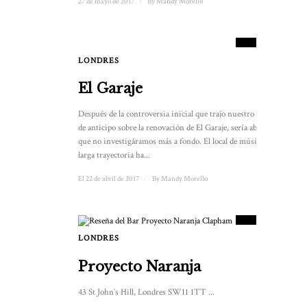
27 de mayo de 2017
/
By
Mandy Morello
5
PUNTUACIÓN
LONDRES
El Garaje
Después de la controversia inicial que trajo nuestro artículo
de anticipo sobre la renovación de El Garaje, sería absurdo
que no investigáramos más a fondo. El local de música de
larga trayectoria ha...
El 22 de abril de 2017
/
By
Mandy Morello
7.5
PUNTUACIÓN
LONDRES
Proyecto Naranja
43 St John’s Hill, Londres SW11 1TT ...