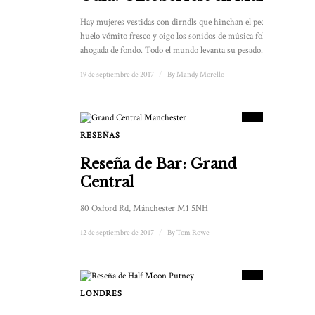
Hay mujeres vestidas con dirndls que hinchan el pecho,
huelo vómito fresco y oigo los sonidos de música folclórica
ahogada de fondo. Todo el mundo levanta su pesado...
19 de septiembre de 2017
/
By
Mandy Morello
8.5
PUNTUACIÓN
RESEÑAS
Reseña de Bar: Grand
Central
80 Oxford Rd, Mánchester M1 5NH
12 de septiembre de 2017
/
By
Tom Rowe
8
PUNTUACIÓN
LONDRES