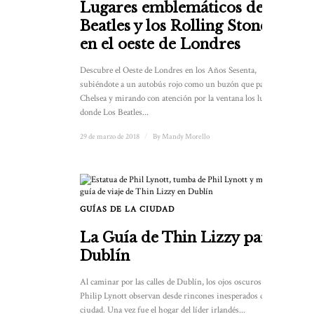
Lugares emblemáticos de los
Beatles y los Rolling Stones
en el oeste de Londres
Descubre el Oeste de Londres en los Años Sesenta,
subiéndote a un autobús rojo como un buzón que pasea por
Chelsea y mirando con atención por la ventana los lugares
donde Los Beatles...
29 de marzo de 2018
/
By
Mandy Morello
GUÍAS DE LA CIUDAD
La Guía de Thin Lizzy para
Dublín
Al caminar por las calles de Dublín, los ojos oscuros de
Philip Lynott observan desde rincones inesperados de la
ciudad. Una vez fue el hogar del líder irlandés...