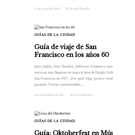
16 de marzo de 2018
/
By
Mandy Morello
GUÍAS DE LA CIUDAD
Guía de viaje de San
Francisco en los años 60
Janis Joplin, Jimi Hendrix, Jefferson Airplane y muchos
músicos más llegaron en masa al área de Haight Ashbury en
San Francisco en 1967. ¿Por qué? Algo ‘groovy’ estaba
pasando. Fiestas interminables, ...
4 de noviembre de 2017
/
By
Conor Buckley
GUÍAS DE LA CIUDAD
Guía: Oktoberfest en Múnich