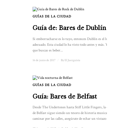
GUÍAS DE LA CIUDAD
Guía de: Bares de Dublín
Si emborracharse es lo tuyo, entonces Dublín es el lugar
adecuado. Esta ciudad lo ha visto todo antes y más. Y si lo
que buscas es beber...
16 de junio de 2017
/
By
El Juerguista
GUÍAS DE LA CIUDAD
Guía: Bares de Belfast
Desde The Undertones hasta Stiff Little Fingers, la ciudad
de Belfast sigue siendo un tesoro de historia musical. Al
caminar por las calles, asegúrate de echar un vistazo a...