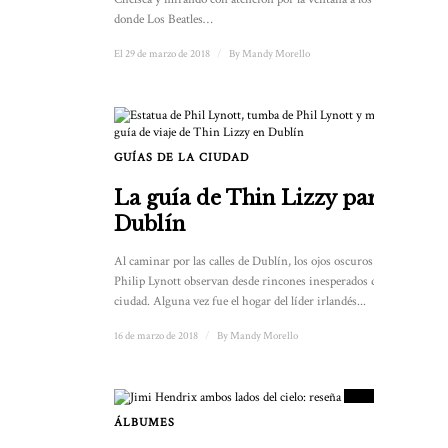
donde Los Beatles…
El 29 de marzo de 2018
/
By
Mandy Morello
GUÍAS DE LA CIUDAD
La guía de Thin Lizzy para
Dublín
Al caminar por las calles de Dublín, los ojos oscuros de
Philip Lynott observan desde rincones inesperados de la
ciudad. Alguna vez fue el hogar del líder irlandés...
16 de marzo de 2018
/
By
Mandy Morello
9
PUNTUACIÓN
ÁLBUMES