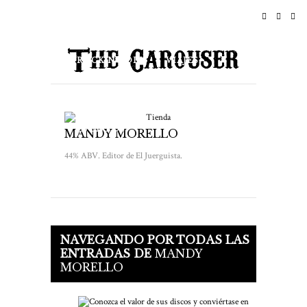
INICIO
NOTICIAS
ROCK N ROLL
VIAJES
ESTILO DE VIDA & CULTURA
Tienda
EVENTOS
ACERCA DE
MANDY MORELLO
44% ABV. Editor de El Juerguista.
NAVEGANDO POR TODAS LAS
ENTRADAS DE
MANDY
MORELLO