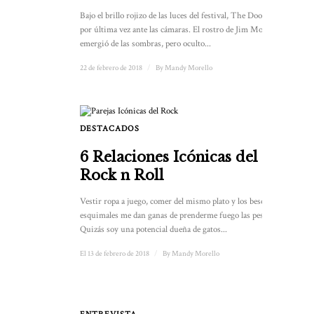
Bajo el brillo rojizo de las luces del festival, The Doors actuó
por última vez ante las cámaras. El rostro de Jim Morrison
emergió de las sombras, pero oculto...
22 de febrero de 2018
/
By
Mandy Morello
DESTACADOS
6 Relaciones Icónicas del
Rock n Roll
Vestir ropa a juego, comer del mismo plato y los besos
esquimales me dan ganas de prenderme fuego las pestañas.
Quizás soy una potencial dueña de gatos...
El 13 de febrero de 2018
/
By
Mandy Morello