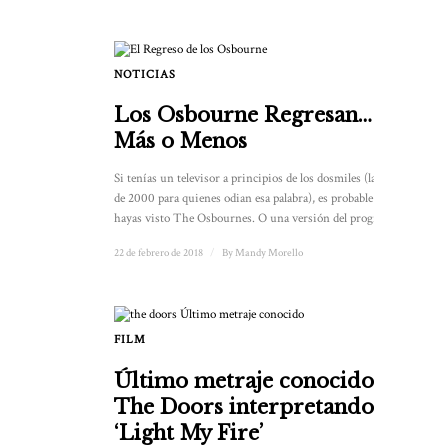
NOTICIAS
Los Osbourne Regresan…
Más o Menos
Si tenías un televisor a principios de los dosmiles (la década
de 2000 para quienes odian esa palabra), es probable que
hayas visto The Osbournes. O una versión del programa...
22 de febrero de 2018
/
By
Mandy Morello
FILM
Último metraje conocido de
The Doors interpretando
‘Light My Fire’