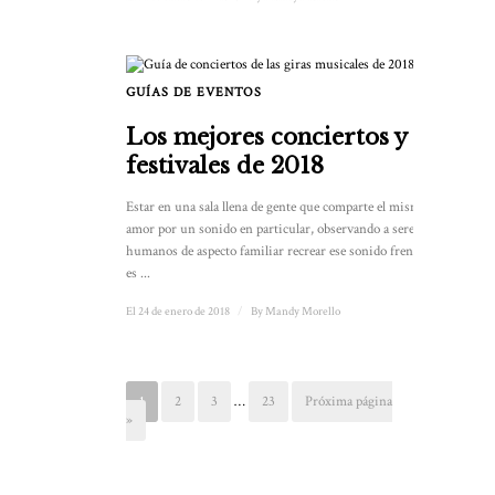
GUÍAS DE EVENTOS
Los mejores conciertos y
festivales de 2018
Estar en una sala llena de gente que comparte el mismo
amor por un sonido en particular, observando a seres
humanos de aspecto familiar recrear ese sonido frente a ti
es ...
El 24 de enero de 2018
/
By
Mandy Morello
1
2
3
…
23
Próxima página
»