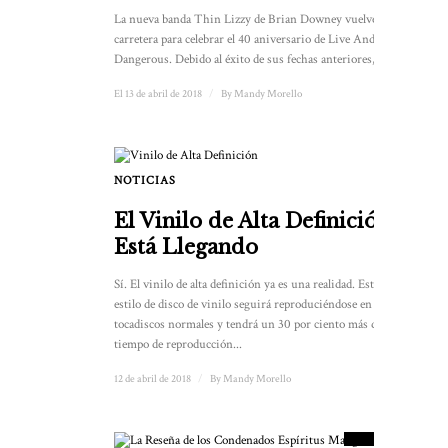
La nueva banda Thin Lizzy de Brian Downey vuelve a la
carretera para celebrar el 40 aniversario de Live And
Dangerous. Debido al éxito de sus fechas anteriores, el ...
El 13 de abril de 2018
/
By
Mandy Morello
NOTICIAS
El Vinilo de Alta Definición
Está Llegando
Sí. El vinilo de alta definición ya es una realidad. Este nuevo
estilo de disco de vinilo seguirá reproduciéndose en
tocadiscos normales y tendrá un 30 por ciento más de
tiempo de reproducción...
12 de abril de 2018
/
By
Mandy Morello
9.5
PUNTUACIÓN