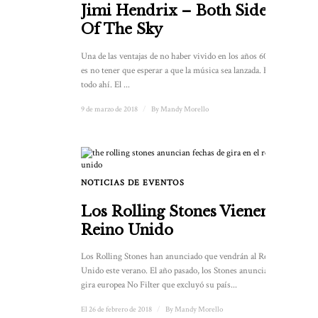
Jimi Hendrix – Both Sides
Of The Sky
Una de las ventajas de no haber vivido en los años 60 y 70
es no tener que esperar a que la música sea lanzada. Está
todo ahí. El ...
9 de marzo de 2018
/
By
Mandy Morello
NOTICIAS DE EVENTOS
Los Rolling Stones Vienen Al
Reino Unido
Los Rolling Stones han anunciado que vendrán al Reino
Unido este verano. El año pasado, los Stones anunciaron su
gira europea No Filter que excluyó su país...
El 26 de febrero de 2018
/
By
Mandy Morello