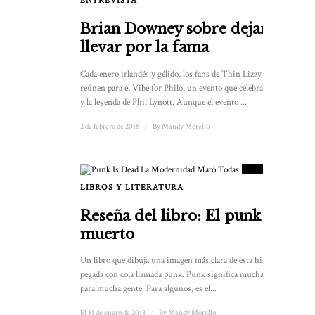
ENTREVISTA
Brian Downey sobre dejarse
llevar por la fama
Cada enero irlandés y gélido, los fans de Thin Lizzy se
reúnen para el Vibe for Philo, un evento que celebra la vida
y la leyenda de Phil Lynott. Aunque el evento ...
2 de febrero de 2018
/
By
Mandy Morello
9
PUNTUACIÓN
LIBROS Y LITERATURA
Reseña del libro: El punk ha
muerto
Un libro que dibuja una imagen más clara de esta historia
pegada con cola llamada punk. Punk significa muchas cosas
para mucha gente. Para algunos, es el...
El 31 de enero de 2018
/
By
Mandy Morello