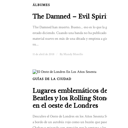
ÁLBUMES
2
The Damned – Evil Spirits
The Damned han muerto. Bueno... eso es lo que la gente ha
estado diciendo. Cuando una banda no ha publicado
material nuevo en más de una década y empieza a girar para
su...
11 de abril de 2018
/
By
Mandy Morello
GUÍAS DE LA CIUDAD
Lugares emblemáticos de los
Beatles y los Rolling Stones
en el oeste de Londres
Descubre el Oeste de Londres en los Años Sesenta Subiendo
a bordo de un autobús rojo como un buzón que pasea por
Chelsea y mirando con atención por la ventana a los lugares