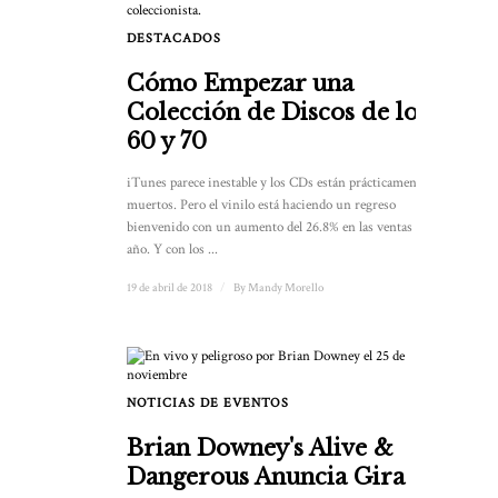
DESTACADOS
1
Cómo Empezar una
Colección de Discos de los
60 y 70
iTunes parece inestable y los CDs están prácticamente
muertos. Pero el vinilo está haciendo un regreso
bienvenido con un aumento del 26.8% en las ventas año tras
año. Y con los ...
19 de abril de 2018
/
By
Mandy Morello
NOTICIAS DE EVENTOS
Brian Downey's Alive &
Dangerous Anuncia Gira