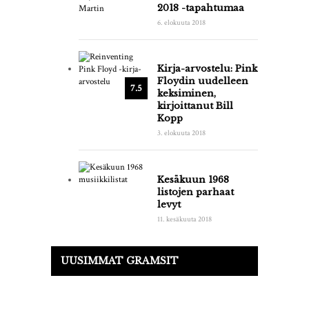
2018 -tapahtumaa
6. elokuuta 2018
Kirja-arvostelu: Pink
Floydin uudelleen
7.5
keksiminen,
kirjoittanut Bill
Kopp
3. elokuuta 2018
Kesäkuun 1968
listojen parhaat
levyt
11. kesäkuuta 2018
UUSIMMAT GRAMSIT