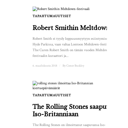
TAPAHTUMAUUTISET
1
Robert Smithin Meltdown
Robert Smith ei tyydy loppuunmyytyyn esiintymiseen
Hyde Parkissa, vaan valtaa Lontoon Meltdown-festivaalin.
The Curen Robert Smith on tämän vuoden Meltdown-
festivaalin kuraattori ja...
6. maaliskuuta 2018
/
By
Conor Buckley
TAPAHTUMAUUTISET
The Rolling Stones saapuu
Iso-Britanniaan
The Rolling Stones on ilmoittanut saapuvansa Iso-