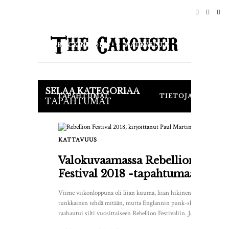
KOTI
UUTISET
ROCK N ROLL
MATKAILU
ELÄMÄNTYYLI & KULTTUURI
Kauppa
SELAA KATEGORIAA
TAPAHTUMAT
TIETOJA
TAPAHTUMAT
KATTAVUUS
1
Valokuvaamassa Rebellion
Festival 2018 -tapahtumaa
Viime viikonloppuna oli liian kuuma, liian hikinen ja liian
tunkkainen tehdä mitään, mutta Englannin punk-skene
raahautui silti vuosittaiseen Rebellion Festivaliin. Ja...