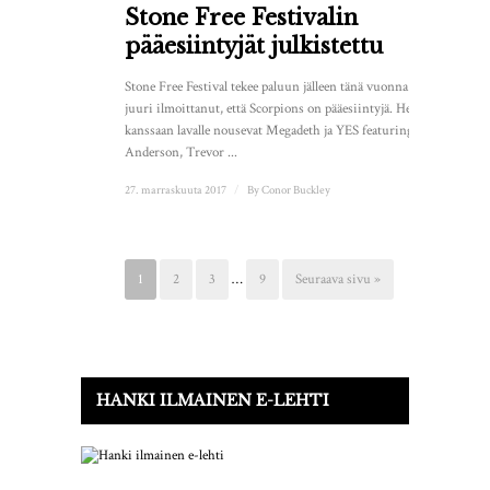
Stone Free Festivalin
pääesiintyjät julkistettu
Stone Free Festival tekee paluun jälleen tänä vuonna ja on
juuri ilmoittanut, että Scorpions on pääesiintyjä. Heidän
kanssaan lavalle nousevat Megadeth ja YES featuring Jon
Anderson, Trevor ...
27. marraskuuta 2017
/
By
Conor Buckley
1
2
3
…
9
Seuraava sivu »
HANKI ILMAINEN E-LEHTI