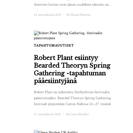
ihmisten luovan tuon äänen uudelleen edessäsi on...
24. tammikuuta 2018
/
By
Mandy Morello
TAPAHTUMAUUTISET
Robert Plant esiintyy
Bearded Theoryn Spring
Gathering -tapahtuman
pääesiintyjänä
Robert Plant on julkistettu Derbyshiren festivaalin
pääesiintyjäksi. Bearded Theoryn Spring Gathering -
festivaali järjestetään Catton Hallissa 24.–27. toukokuuta...
15. tammikuuta 2018
/
By
Conor Buckley