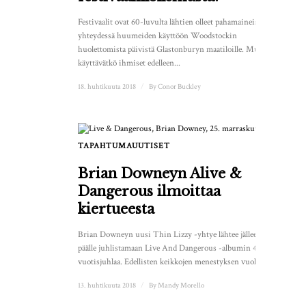
Festivaalit ovat 60-luvulta lähtien olleet pahamaineisesti
yhteydessä huumeiden käyttöön Woodstockin
huolettomista päivistä Glastonburyn maatiloille. Mutta
käyttävätkö ihmiset edelleen...
18. huhtikuuta 2018
/
By
Conor Buckley
TAPAHTUMAUUTISET
Brian Downeyn Alive &
Dangerous ilmoittaa
kiertueesta
Brian Downeyn uusi Thin Lizzy -yhtye lähtee jälleen tien
päälle juhlistamaan Live And Dangerous -albumin 40-
vuotisjuhlaa. Edellisten keikkojen menestyksen vuoksi...
13. huhtikuuta 2018
/
By
Mandy Morello