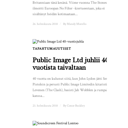
Britanniaan tänä kesänä. Viime vuonna The Stones
ilmoitti Euroopan No Filter -kiertueestaan, joka ei
sisältänyt heidän kotimaataan...
26. helmikuuta 2018
/
By
Mandy Morello
TAPAHTUMAUUTISET
Public Image Ltd juhlii 40-
vuotista taivaltaan
40 vuotta on kulunut siitä, kun John Lydon jätti Sex
Pistolsin ja perusti Public Image Limitedin kitaristi Keith
Levenen (The Clash), basisti Jah Wobblen ja rumpali Jimin
kanssa...
23. helmikuuta 2018
/
By
Conor Buckley