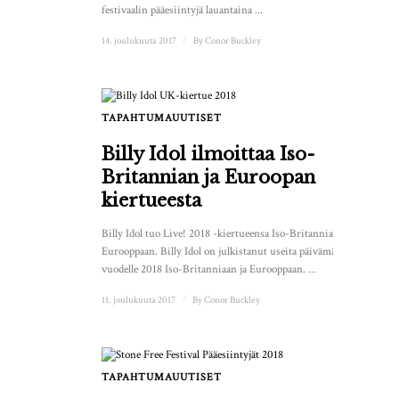
festivaalin pääesiintyjä lauantaina ...
14. joulukuuta 2017
/
By
Conor Buckley
TAPAHTUMAUUTISET
Billy Idol ilmoittaa Iso-
Britannian ja Euroopan
kiertueesta
Billy Idol tuo Live! 2018 -kiertueensa Iso-Britanniaan ja
Eurooppaan. Billy Idol on julkistanut useita päivämääriä
vuodelle 2018 Iso-Britanniaan ja Eurooppaan. ...
11. joulukuuta 2017
/
By
Conor Buckley
TAPAHTUMAUUTISET