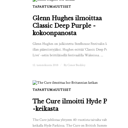
TAPAHTUMAUUTISET
Glenn Hughes ilmoittaa
Classic Deep Purple -
kokoonpanosta
Glenn Hughes on julkistettu Steelhouse Festivalin lauantai-
illan pääesiintyjäksi. Hughes esittää ‘Classic Deep Purple –
Live’ -setin brittiläisellä festivaalilla Walesissa. ...
12. tammikuuta 2018
/
By
Conor Buckley
TAPAHTUMAUUTISET
The Cure ilmoitti Hyde Park
-keikasta
The Cure juhlistaa yhtyeen 40-vuotista taivalta valtavalla
keikalla Hyde Parkissa. The Cure on British Summertime -