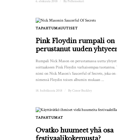
6. elokuuta 2018
/
By
Pellensoturi
TAPAHTUMAUUTISET
Pink Floydin rumpali on
perustanut uuden yhtyeen
Rumpali Nick Mason on perustamassa uutta yhtyettä
soittaakseen Pink Floydin varhaisempaa tuotantoa. Yhtyeen
nimi on Nick Mason’s Saucerful of Secrets, joka on saanut
nimensä Floydin toisen albumin mukaan ...
18. huhtikuuta 2018
/
By
Conor Buckley
TAPAHTUMAT
Ovatko huumeet yhä osa
festivaalikokemusta?