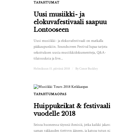
TAPAHTUMAT
Uusi musiikki- ja
elokuvafestivaali saapuu
Lontooseen
Uusi musiikki- ja elokuvafestivaali on matkalla
pääkaupunkiin. Soundscreen Festival lupaa tarjota
sekoituksen uusia musiikkidokumentteja, Q&A-
tilaisuuksia ja live...
Helmikuun 15. päivänä 2018
/
By
Conor Buckley
TAPAHTUMAOPAS
Huippukeikat & festivaalit
vuodelle 2018
Seisoa huoneessa täynnä ihmisiä, jotka kaikki jakavat
saman rakkauden tiettyyn ääneen, ja katsoa tutun näköisten