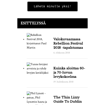
Lähetä minulle yksi!
ESITTELYSSÄ
Valokuvaamassa
Rebellion Festival
2018 -tapahtumaa
6. elokuuta 2018
Kuinka aloittaa 60-
ja 70-luvun
levykokoelma
19. huhtikuuta 2018
The Thin Lizzy
Guide To Dublin