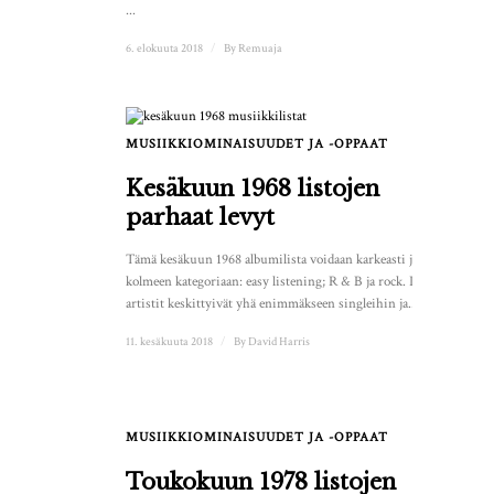
...
6. elokuuta 2018
/
By
Remuaja
MUSIIKKIOMINAISUUDET JA -OPPAAT
Kesäkuun 1968 listojen
parhaat levyt
Tämä kesäkuun 1968 albumilista voidaan karkeasti jakaa
kolmeen kategoriaan: easy listening; R & B ja rock. Pop-
artistit keskittyivät yhä enimmäkseen singleihin ja...
11. kesäkuuta 2018
/
By
David Harris
MUSIIKKIOMINAISUUDET JA -OPPAAT
1
Toukokuun 1978 listojen