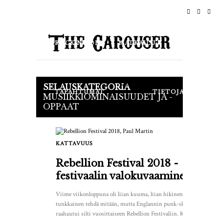
KOTI
UUTISET
ROCK N ROLL
MATKAILU
ELÄMÄNTYYLI & KULTTUURI
Kauppa
SELAUSKATEGORIA
TAPAHTUMAT
TIETOJA
MUSIIKKIOMINAISUUDET JA -
OPPAAT
KATTAVUUS
1
Rebellion Festival 2018 -
festivaalin valokuvaaminen
Viime viikonloppuna oli liian kuuma, liian hikinen ja liian
tunkkainen tehdä mitään, mutta Englannin punk-skene
raahautui silti vuosittaiseen Rebellion Festivaliin. Kanssa