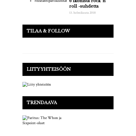
6 ikonista rock 'n'
roll -suhdetta
13. helmikuuta 2018
TILAA & FOLLOW
LIITY YHTEISÖÖN
TRENDAAVA