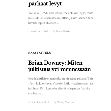
parhaat levyt
Toukokuu 1978; aika jolloin rock oli kuningas, mutta
musiikki oli alkamassa muuttua. Jälkiviisauden turvin voi
havaita lopun alkaneen...
1. toukokuuta 2018
/
By
David Harris
HAASTATTELU
Brian Downey: Miten
julkisuus vei mennessään
Joka Irlantilaisen tammikuun kirpeänä päivänä Thin Lizzy
-fanit kokoontuvat Vibe for Philo -tapahtumaan, jossa
juhlitaan Phil Lynottin elämää ja legendaa. Vaikka
tapahtuma...
2. helmikuuta 2018
/
By
Mandy Morello