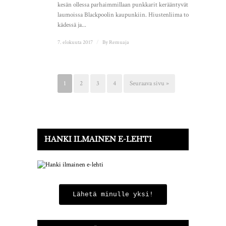
kesän ollessa parhaimmillaan punkkarit kerääntyvät
laumoissa Blackpoolin kaupunkiin. Hiustenliima toisessa
kädessä ja...
7. elokuuta 2017
/
By
Remuaja
1
2
3
4
Seuraava sivu »
HANKI ILMAINEN E-LEHTI
Lähetä minulle yksi!