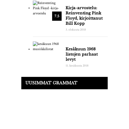
Kirja-arvostelu:
Reinventing Pink
7.5
Floyd, kirjoittanut
Bill Kopp
3. elokuuta 2018
Kesäkuun 1968
listojen parhaat
levyt
11. kesäkuuta 2018
UUSIMMAT GRAMMAT