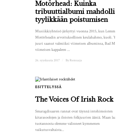
Motörhead: Kuinka
tribuuttialbumi mahdollisti
tyylikkään poistumisen
Musiikkiyhteisö järkyttyi vuonna 2015, kun Lemmy,
Motörheadin arvoituksellinen keulahahmo, kuoli. Yhtye oli
juuri saanut valmiiksi viimeisen albuminsa, Bad Magic, ja
viimeisen kappaleen ...
26. syyskuuta 2017
/
By
Remuaja
ESITTELYSSÄ
1
The Voices Of Irish Rock
Smaragdisaaren rannat ovat täynnä intohimoisten
kitarasoolojen ja iloisten folkjuurien ääniä. Maan laajasta
tuotannosta olemme valinneet kymmenen
vaikutusvaltaista...