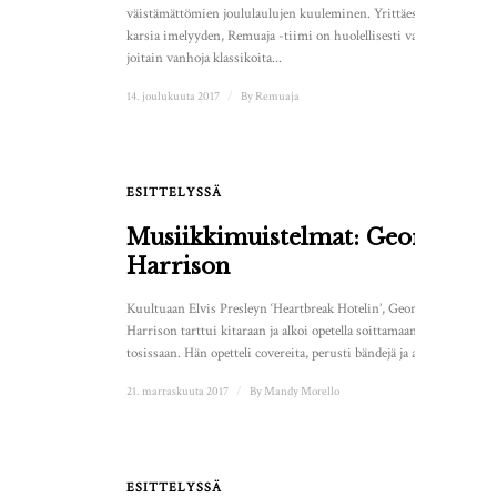
väistämättömien joululaulujen kuuleminen. Yrittäessään
karsia imelyyden, Remuaja -tiimi on huolellisesti valinnut
joitain vanhoja klassikoita...
14. joulukuuta 2017
/
By
Remuaja
ESITTELYSSÄ
1
Musiikkimuistelmat: George
Harrison
Kuultuaan Elvis Presleyn ‘Heartbreak Hotelin’, George
Harrison tarttui kitaraan ja alkoi opetella soittamaan
tosissaan. Hän opetteli covereita, perusti bändejä ja alkoi...
21. marraskuuta 2017
/
By
Mandy Morello
ESITTELYSSÄ
1