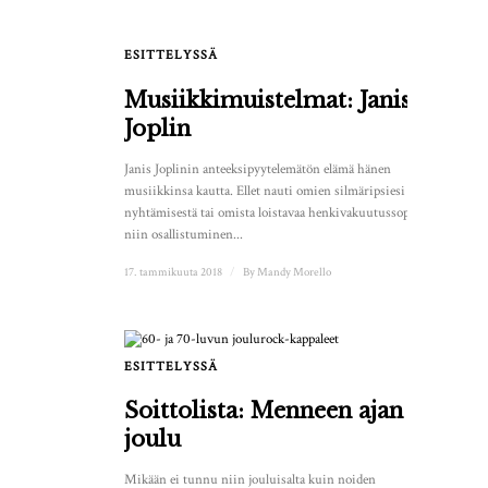
ESITTELYSSÄ
Musiikkimuistelmat: Janis
Joplin
Janis Joplinin anteeksipyytelemätön elämä hänen
musiikkinsa kautta. Ellet nauti omien silmäripsiesi
nyhtämisestä tai omista loistavaa henkivakuutussopimusta,
niin osallistuminen...
17. tammikuuta 2018
/
By
Mandy Morello
ESITTELYSSÄ
Soittolista: Menneen ajan
joulu
Mikään ei tunnu niin jouluisalta kuin noiden