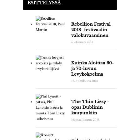
ESITTELYSSÄ
Rebellion Festival
2018 -festivaalin
valokuvaaminen
6. elokuuta 2018
Kuinka Aloittaa 60-
ja 70-luvun
Levykokoelma
19. huhtikuuta 2018
The Thin Lizzy -
opas Dublinin
kaupunkiin
16. maaliskuuta 2018