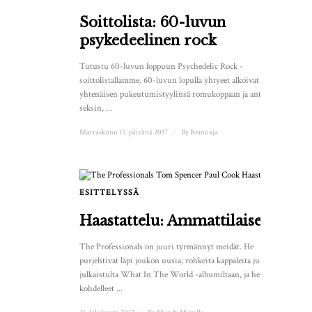
Soittolista: 60-luvun
psykedeelinen rock
Tutustu 60-luvun loppuun Psychedelic Rock -
soittolistallamme. 60-luvun lopulla yhtyeet alkoivat heittää
yhtenäisen pukeutumistyylinsä romukoppaan ja antautua
seksin, ...
Marraskuun 15. päivänä 2017
/
By
Remuaja
ESITTELYSSÄ
1
Haastattelu: Ammattilaiset
The Professionals on juuri tyrmännyt meidät. He
purjehtivat läpi joukon uusia, rohkeita kappaleita juuri
julkaistulta What In The World -albumiltaan, ja he ovat
kohdelleet ...