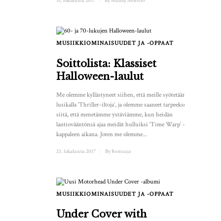
31. lokakuuta 2017
/
By
Mandy Morello
MUSIIKKIOMINAISUUDET JA -OPPAAT
Soittolista: Klassiset
Halloween-laulut
Me olemme kyllästyneet siihen, että meille syötetään
lusikalla ‘Thriller-iltoja’, ja olemme saaneet tarpeeksemme
siitä, että menetämme ystäviämme, kun heidän
lantiovääntönsä ajaa meidät hulluiksi ‘Time Warp’ -
kappaleen aikana. Joten me olemme...
23. lokakuuta 2017
/
By
Remuaja
MUSIIKKIOMINAISUUDET JA -OPPAAT
Under Cover with