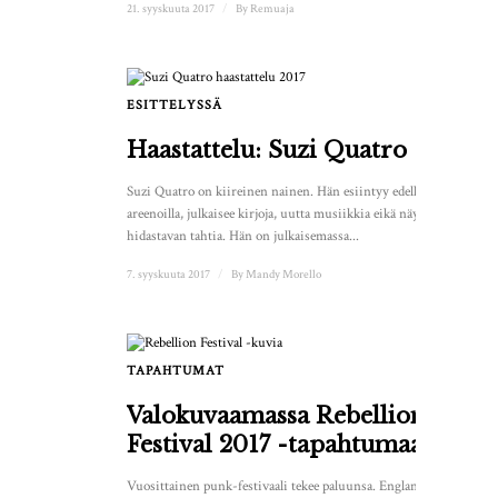
21. syyskuuta 2017
/
By
Remuaja
ESITTELYSSÄ
Haastattelu: Suzi Quatro
Suzi Quatro on kiireinen nainen. Hän esiintyy edelleen
areenoilla, julkaisee kirjoja, uutta musiikkia eikä näytä
hidastavan tahtia. Hän on julkaisemassa...
7. syyskuuta 2017
/
By
Mandy Morello
TAPAHTUMAT
1
Valokuvaamassa Rebellion
Festival 2017 -tapahtumaa
Vuosittainen punk-festivaali tekee paluunsa. Englannin