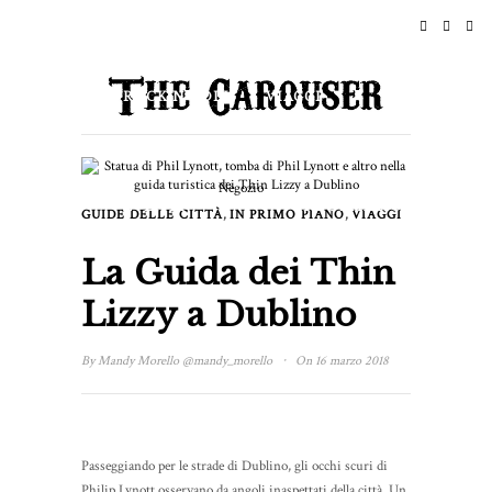
HOME
NOTIZIE
ROCK N ROLL
VIAGGI
STILE DI VITA & CULTURE
Negozio
EVENTI
INFORMAZIONI
,
,
GUIDE DELLE CITTÀ
IN PRIMO PIANO
VIAGGI
La Guida dei Thin
Lizzy a Dublino
·
By
Mandy Morello
@mandy_morello
On 16 marzo 2018
Passeggiando per le strade di Dublino, gli occhi scuri di
Philip Lynott osservano da angoli inaspettati della città. Un