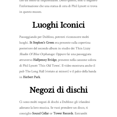
che un senso di inquietudine. Detto questo, non ti negherò
l'informazione che una statua di cera di Phil Lynott si trova
in questo museo.
Luoghi Iconici
Passeggiando per Dublino, potresti riconoscere molti
luoghi.
St Stephen's Green
era presente sulla copertina
posteriore del secondo album in studio dei Thin Lizzy
Shades Of Blue Orphanage
. Oppure fai una passeggiata
attraverso
Halfpenny Bridge
, presente nella canzone solista
di Phil Lynott ‘This Old Town’. Il video mostrava anche il
pub The Long Hall (vietato ai minori) e il palco della banda
in
Herbert Park
.
Negozi di dischi
Ci sono molti negozi di dischi a Dublino: gli irlandesi
adorano la loro musica. Se vuoi prendere un disco, ti
consiglio
Sound Cellar
or
Tower Records
. Entrambi