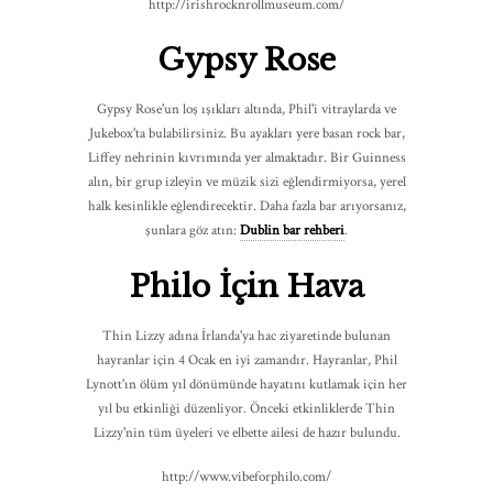
http://irishrocknrollmuseum.com/
Gypsy Rose
Gypsy Rose'un loş ışıkları altında, Phil'i vitraylarda ve
Jukebox'ta bulabilirsiniz. Bu ayakları yere basan rock bar,
Liffey nehrinin kıvrımında yer almaktadır. Bir Guinness
alın, bir grup izleyin ve müzik sizi eğlendirmiyorsa, yerel
halk kesinlikle eğlendirecektir. Daha fazla bar arıyorsanız,
şunlara göz atın:
Dublin bar rehberi
.
Philo İçin Hava
Thin Lizzy adına İrlanda'ya hac ziyaretinde bulunan
hayranlar için 4 Ocak en iyi zamandır. Hayranlar, Phil
Lynott'ın ölüm yıl dönümünde hayatını kutlamak için her
yıl bu etkinliği düzenliyor. Önceki etkinliklerde Thin
Lizzy'nin tüm üyeleri ve elbette ailesi de hazır bulundu.
http://www.vibeforphilo.com/