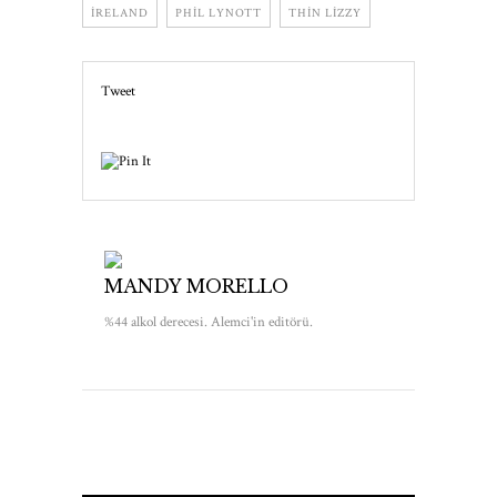
IRELAND
PHIL LYNOTT
THIN LIZZY
Tweet
MANDY MORELLO
%44 alkol derecesi. Alemci'in editörü.