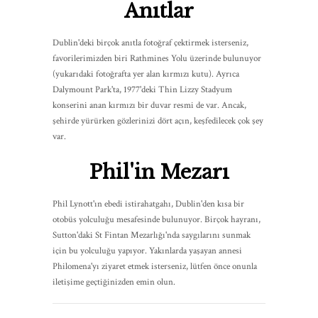
Anıtlar
Dublin'deki birçok anıtla fotoğraf çektirmek isterseniz,
favorilerimizden biri Rathmines Yolu üzerinde bulunuyor
(yukarıdaki fotoğrafta yer alan kırmızı kutu). Ayrıca
Dalymount Park'ta, 1977'deki Thin Lizzy Stadyum
konserini anan kırmızı bir duvar resmi de var. Ancak,
şehirde yürürken gözlerinizi dört açın, keşfedilecek çok şey
var.
Phil'in Mezarı
Phil Lynott'ın ebedi istirahatgahı, Dublin'den kısa bir
otobüs yolculuğu mesafesinde bulunuyor. Birçok hayranı,
Sutton'daki St Fintan Mezarlığı'nda saygılarını sunmak
için bu yolculuğu yapıyor. Yakınlarda yaşayan annesi
Philomena'yı ziyaret etmek isterseniz, lütfen önce onunla
iletişime geçtiğinizden emin olun.