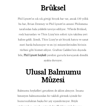
Brüksel
Phil Lynott'ın sık sık gittiği birçok bar var, ancak 130 yıllık
bu bar, Brian Downey ve Phil Lynott'ın annesi Philomena
tarafından hala şiddetle tavsiye ediliyor. 70'lerde Brüksel,
rock hayranları ve Thin Lizzy'nin solisti için takılma yeri
haline geldi. Şimdi, Thin Lizzy'ye ait birçok hatıra ve sanat
eseri barda bulunuyor ve en iyi müşterilerinden birinin
türbesi gibi hizmet ediyor. Grafton Caddesi'nin dışında
bile,
Phil Lynott heykeli
yerelini gururla koruyarak dimdik
ayakta duruyor.
Ulusal Balmumu
Müzesi
Balmumu heykelleri gerçekten de aklım almıyor. İnsana
benzeyen balmumundan bir taklidi görmek içimde bir
huzursuzluktan başka bir şey uyandırmıyor. Böyle