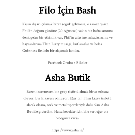
Filo İçin Bash
Kışın dışarı çıkmak biraz soğuk geliyorsa, o zaman yazın
Phil'in doğum gününe (20 Ağustos) yakın bir hafta sonuna
denk gelen bir etkinlik var. Phil'in ailesine, arkadaşlarına ve
hayranlarına Thin Lizzy müziği, kutlamalar ve bolca
Guinness ile dolu bir akşamda katılın.
Facebook Grubu / Biletler
Asha Butik
Bazen internetten bir grup tişörtü almak biraz ruhsuz
oluyor. Bir hikayesi olmuyor. Eğer bir Thin Lizzy tişörtü
alacak olsam, rock ve metal tişörtleriyle dolu olan Asha
Butik'e giderdim. Hatta bebekler için bile var, eğer bir
bebeğiniz varsa.
https://www.asha.ie/