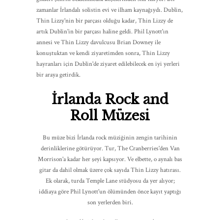
zamanlar İrlandalı solistin evi ve ilham kaynağıydı. Dublin,
Thin Lizzy'nin bir parçası olduğu kadar, Thin Lizzy de
artık Dublin'in bir parçası haline geldi. Phil Lynott'ın
annesi ve Thin Lizzy davulcusu Brian Downey ile
konuştuktan ve kendi ziyaretimden sonra, Thin Lizzy
hayranları için Dublin'de ziyaret edilebilecek en iyi yerleri
bir araya getirdik.
İrlanda Rock and
Roll Müzesi
Bu müze bizi İrlanda rock müziğinin zengin tarihinin
derinliklerine götürüyor. Tur, The Cranberries'den Van
Morrison'a kadar her şeyi kapsıyor. Ve elbette, o aynalı bas
gitar da dahil olmak üzere çok sayıda Thin Lizzy hatırası.
Ek olarak, turda Temple Lane stüdyosu da yer alıyor;
iddiaya göre Phil Lynott'un ölümünden önce kayıt yaptığı
son yerlerden biri.