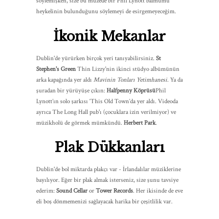
söylemişken, size bu müzede bir Phil Lynott balmumu
heykelinin bulunduğunu söylemeyi de esirgemeyeceğim.
İkonik Mekanlar
Dublin'de yürürken birçok yeri tanıyabilirsiniz.
St
Stephen's Green
Thin Lizzy'nin ikinci stüdyo albümünün
arka kapağında yer aldı
Mavinin Tonları Yetimhanesi
. Ya da
şuradan bir yürüyüşe çıkın:
Halfpenny Köprüsü
Phil
Lynott’ın solo şarkısı ‘This Old Town’da yer aldı. Videoda
ayrıca The Long Hall pub'ı (çocuklara izin verilmiyor) ve
müzikholü de görmek mümkündü.
Herbert Park
.
Plak Dükkanları
Dublin'de bol miktarda plakçı var - İrlandalılar müziklerine
bayılıyor. Eğer bir plak almak isterseniz, size şunu tavsiye
ederim:
Sound Cellar
or
Tower Records
. Her ikisinde de eve
eli boş dönmemenizi sağlayacak harika bir çeşitlilik var.