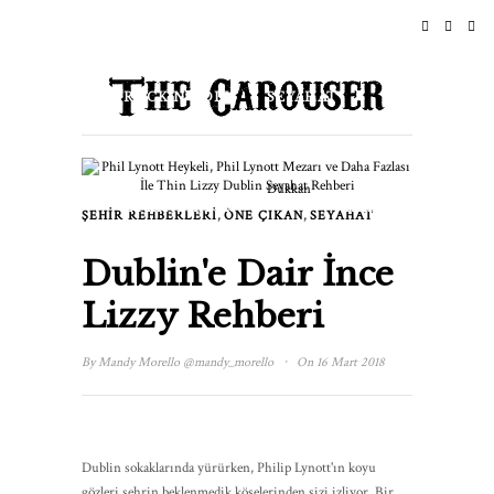
ANASAYFA
HABERLER
ROCK N ROLL
SEYAHAT
YAŞAM TARZI & KÜLTÜR
Dükkan
ETKINLIKLER
HAKKINDA
,
,
ŞEHIR REHBERLERI
ÖNE ÇIKAN
SEYAHAT
Dublin'e Dair İnce
Lizzy Rehberi
·
By
Mandy Morello
@mandy_morello
On 16 Mart 2018
Dublin sokaklarında yürürken, Philip Lynott'ın koyu
gözleri şehrin beklenmedik köşelerinden sizi izliyor. Bir