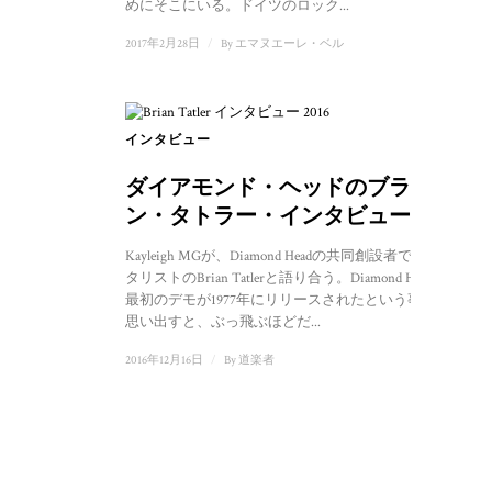
めにそこにいる。ドイツのロック...
2017年2月28日
/
By
エマヌエーレ・ベル
インタビュー
ダイアモンド・ヘッドのブライア
ン・タトラー・インタビュー
Kayleigh MGが、Diamond Headの共同創設者でありギ
タリストのBrian Tatlerと語り合う。Diamond Headの
最初のデモが1977年にリリースされたという事実を
思い出すと、ぶっ飛ぶほどだ...
2016年12月16日
/
By
道楽者