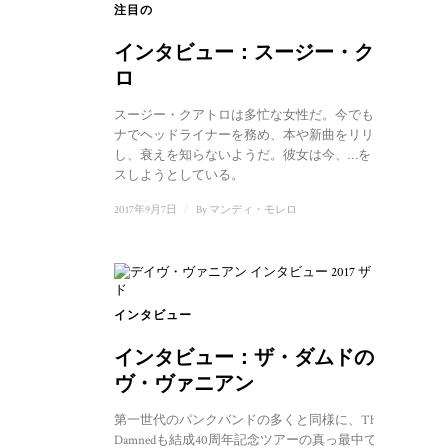
注目の
インタビュー：スージー・クアト
ロ
スージー・クアトロは多忙な女性だ。今でもアリー
ナでヘッドライナーを務め、本や新曲をリリース
し、衰えを知らないようだ。彼女は今、…をリリー
スしようとしている。
2017年9月7日
/
By
マンディ・モレロ
インタビュー
1
インタビュー：ザ・ダムドのデイ
ヴ・ヴァニアン
第一世代のパンクバンドの多くと同様に、The
Damnedも結成40周年記念ツアーの真っ最中です。