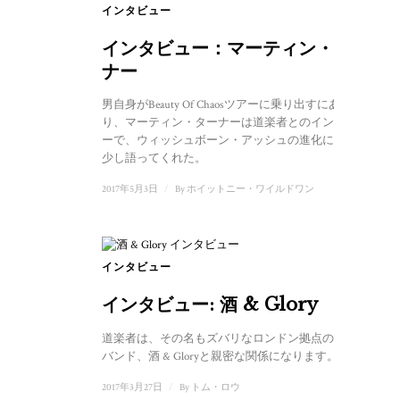
インタビュー
インタビュー：マーティン・ター
ナー
男自身がBeauty Of Chaosツアーに乗り出すにあた
り、マーティン・ターナーは道楽者とのインタビュ
ーで、ウィッシュボーン・アッシュの進化について
少し語ってくれた。
2017年5月3日
/
By
ホイットニー・ワイルドワン
インタビュー
インタビュー: 酒 & Glory
道楽者は、その名もズバリなロンドン拠点のパンク
バンド、酒 & Gloryと親密な関係になります。…
2017年3月27日
/
By
トム・ロウ