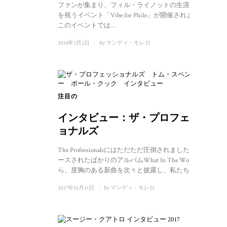
ファンが集まり、フィル・ライノットの生涯と伝説
を祝うイベント「Vibe for Philo」が開催されます。
このイベントでは…
2018年2月2日
/
By
マンディ・モレロ
注目の
1
インタビュー：ザ・プロフェッシ
ョナルズ
The Professionalsにはただただ圧倒されました。リリ
ースされたばかりのアルバムWhat In The World か
ら、度胸のある新曲を次々と披露し、私たちを...
2017年10月31日
/
By
マンディ・モレロ