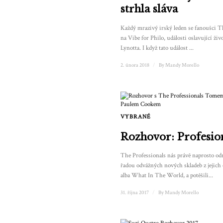
strhla sláva
Každý mrazivý irský leden se fanoušci T
na Vibe for Philo, události oslavující živ
Lynotta. I když tato událost ...
2. února 2018
/
By
Mandy Morello
VYBRANÉ
Rozhovor: Profesio
The Professionals nás právě naprosto odr
řadou odvážných nových skladeb z jejich
alba What In The World, a potěšili...
31. října 2017
/
By
Mandy Morello