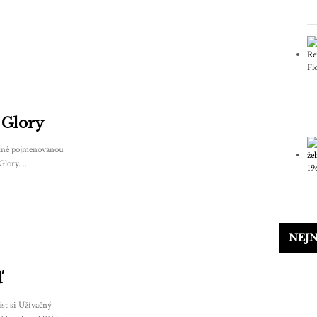
 Glory
ačně pojmenovanou
ory. ...
NEJN
ď
st si Užívačný