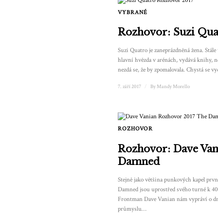
VYBRANÉ
Rozhovor: Suzi Qua
Suzi Quatro je zaneprázdněná žena. Stále
hlavní hvězda v arénách, vydává knihy, 
nezdá se, že by zpomalovala. Chystá se vyd
7. září 2017
/
By
Mandy Morello
ROZHOVOR
Rozhovor: Dave Van
Damned
Stejně jako většina punkových kapel prvn
Damned jsou uprostřed svého turné k 40.
Frontman Dave Vanian nám vypráví o 
průmyslu…