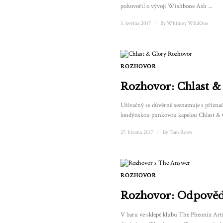
pohovořil o vývoji Wishbone Ash ...
3. května 2017
/
By
Whitney WildOne
ROZHOVOR
Rozhovor: Chlast &
Užívačný se důvěrně seznamuje s přízn
londýnskou punkovou kapelou Chlast & Gl
27. března 2017
/
By
Tom Rowe
ROZHOVOR
Rozhovor: Odpově
V baru ve sklepě klubu The Pheonix Arti