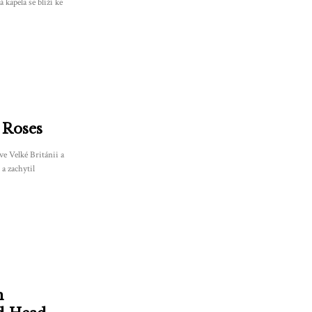
kapela se blíží ke
 Roses
e Velké Británii a
 a zachytil
m