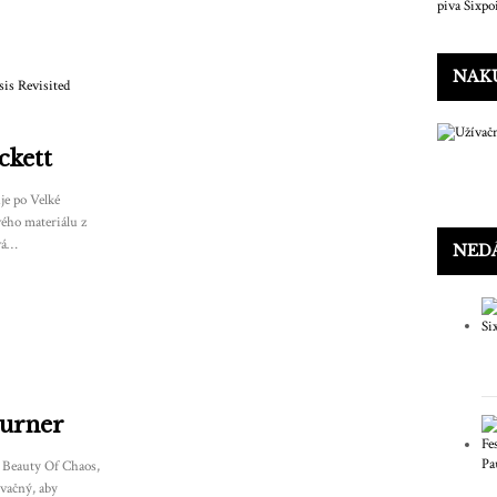
NAK
ckett
je po Velké
vého materiálu z
ává…
NED
Turner
 Beauty Of Chaos,
ívačný, aby