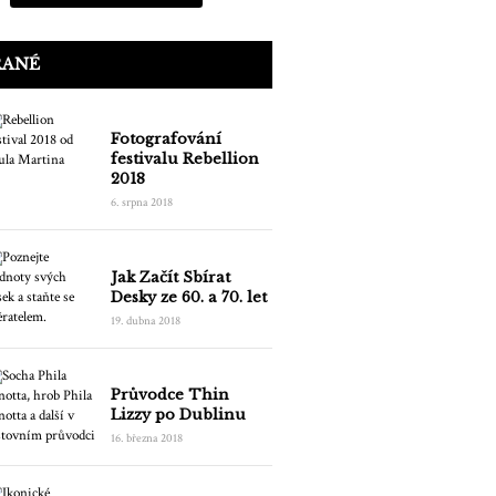
RANÉ
Fotografování
festivalu Rebellion
2018
6. srpna 2018
Jak Začít Sbírat
Desky ze 60. a 70. let
19. dubna 2018
Průvodce Thin
Lizzy po Dublinu
16. března 2018