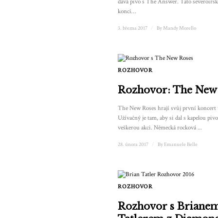
dává pivo s The Answer. Tato severoirská 
konci…
3. března 2017
/
By
Mandy Morello
ROZHOVOR
Rozhovor: The New
The New Roses hrají svůj první koncert v
Užívačný je tam, aby si dal s kapelou pivo
veškerou akci. Německá rocková ...
28. února 2017
/
By
Emanuele Belle
ROZHOVOR
Rozhovor s Briane