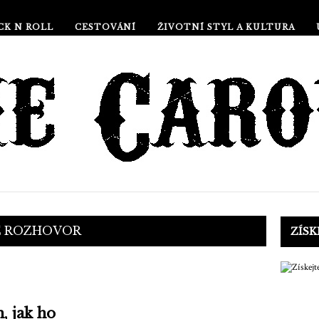
CK N ROLL
CESTOVÁNÍ
ŽIVOTNÍ STYL A KULTURA
E
ROZHOVOR
ZÍS
, jak ho