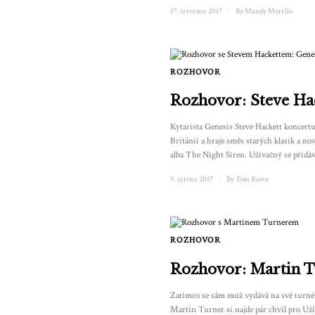
17. července 2017
/
By
Mandy Morello
ROZHOVOR
Rozhovor: Steve Ha
Kytarista Genesis Steve Hackett koncertu
Británii a hraje směs starých klasik a no
alba The Night Siren. Užívačný se přid
9. června 2017
/
By
Tom Rowe
ROZHOVOR
Rozhovor: Martin 
Zatímco se sám muž vydává na své turné
Martin Turner si najde pár chvil pro Už