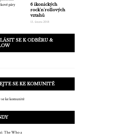
6 ikonických
rock'n'rollových
vztahů
13. února 2018
LÁSIT SE K ODBĚRU &
LOW
EJTE SE KE KOMUNITĚ
NDY