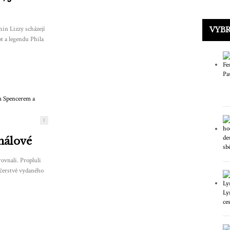
hin Lizzy scházejí
VYB
ot a legendu Phila
1
nálové
ovnali. Propluli
 čerstvě vydaného