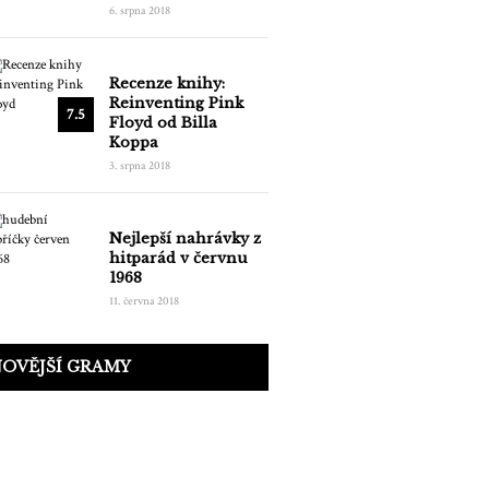
6. srpna 2018
Recenze knihy:
Reinventing Pink
7.5
Floyd od Billa
Koppa
3. srpna 2018
Nejlepší nahrávky z
hitparád v červnu
1968
11. června 2018
OVĚJŠÍ GRAMY