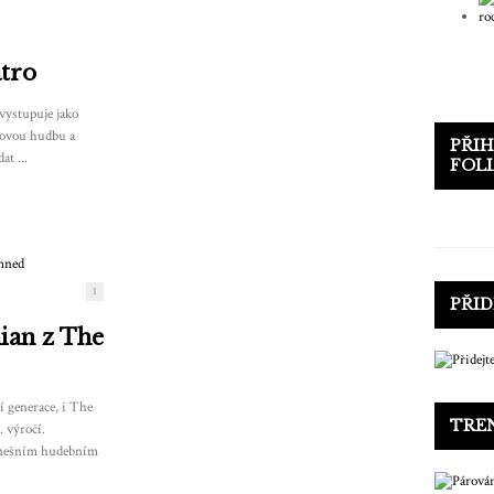
tro
 vystupuje jako
novou hudbu a
PŘIH
at ...
FOL
1
PŘID
ian z The
í generace, i The
TRE
 výročí.
dnešním hudebním