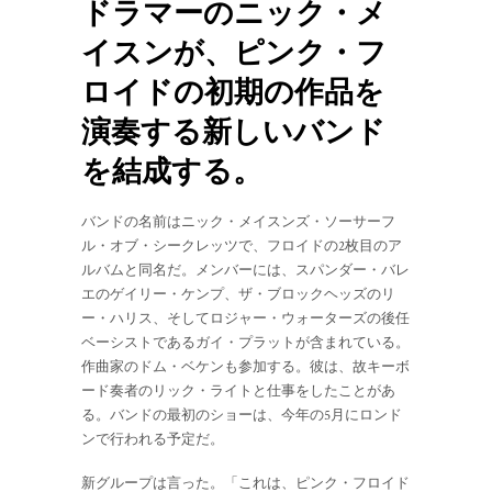
ドラマーのニック・メ
イスンが、ピンク・フ
ロイドの初期の作品を
演奏する新しいバンド
を結成する。
バンドの名前はニック・メイスンズ・ソーサーフ
ル・オブ・シークレッツで、フロイドの2枚目のア
ルバムと同名だ。メンバーには、スパンダー・バレ
エのゲイリー・ケンプ、ザ・ブロックヘッズのリ
ー・ハリス、そしてロジャー・ウォーターズの後任
ベーシストであるガイ・プラットが含まれている。
作曲家のドム・ベケンも参加する。彼は、故キーボ
ード奏者のリック・ライトと仕事をしたことがあ
る。バンドの最初のショーは、今年の5月にロンド
ンで行われる予定だ。
新グループは言った。「これは、ピンク・フロイド