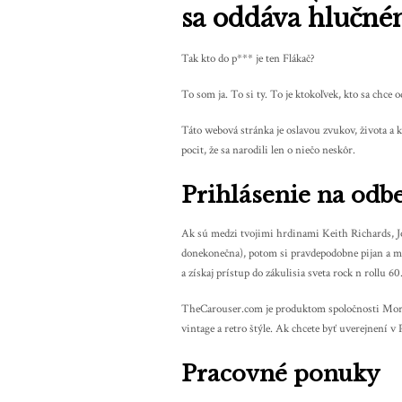
sa oddáva hlučné
Tak kto do p*** je ten Flákač?
To som ja. To si ty. To je ktokoľvek, kto sa chce 
Táto webová stránka je oslavou zvukov, života a k
pocit, že sa narodili len o niečo neskôr.
Prihlásenie na odb
Ak sú medzi tvojimi hrdinami Keith Richards, J
donekonečna), potom si pravdepodobne pijan a m
a získaj prístup do zákulisia sveta rock n rollu 60
TheCarouser.com je produktom spoločnosti Morell
vintage a retro štýle. Ak chcete byť uverejnení v
Pracovné ponuky