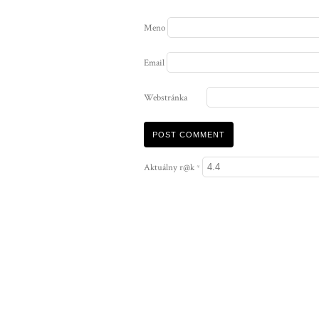
Meno
Email
Webstránka
Aktuálny r@k
*