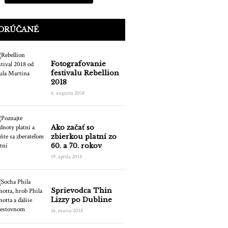
ORÚČANÉ
Fotografovanie
festivalu Rebellion
2018
6. augusta 2018
Ako začať so
zbierkou platní zo
60. a 70. rokov
19. apríla 2018
Sprievodca Thin
Lizzy po Dubline
16. marca 2018