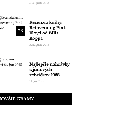
6. augusta 2018
Recenzia knihy:
Reinventing Pink
7.5
Floyd od Billa
Koppa
3. augusta 2018
Najlepšie nahrávky
z júnových
rebríčkov 1968
11. jún 2018
NOVŠIE GRAMY