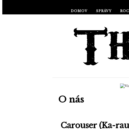
DOMOV
SPRÁVY
ROC
O nás
Carouser (Ka-rau-z