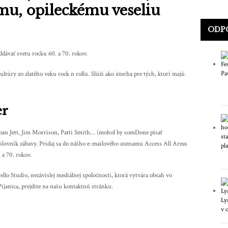
mu, opileckému veseliu
ODP
oddávať svetu rocku 60. a 70. rokov.
ultúry zo zlatého veku rock n rollu. Slúži ako útecha pre tých, ktorí majú
er
oan Jett, Jim Morrison, Patti Smith… (mohol by somDone písať
ilovník zábavy. Pridaj sa do nášho e-mailového zoznamu Access All Areas
. a 70. rokov.
o Studio, nezávislej mediálnej spoločnosti, ktorá vytvára obsah vo
 Pijanica, prejdite na našu kontaktnú stránku.