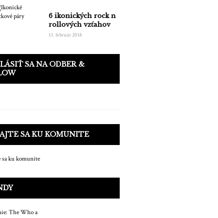
6 ikonických rock n
rollových vzťahov
13. február 2018
LÁSIŤ SA NA ODBER &
LOW
AJTE SA KU KOMUNITE
NDY