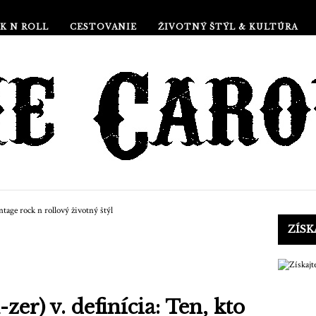
K N ROLL
CESTOVANIE
ŽIVOTNÝ ŠTÝL & KULTÚRA
ZÍSK
er) v. definícia: Ten, kto