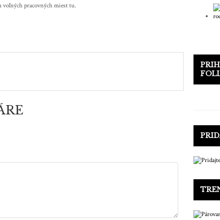
am voľných pracovných miest tu.
PRIH
FOL
ÁRE
PRID
TRE