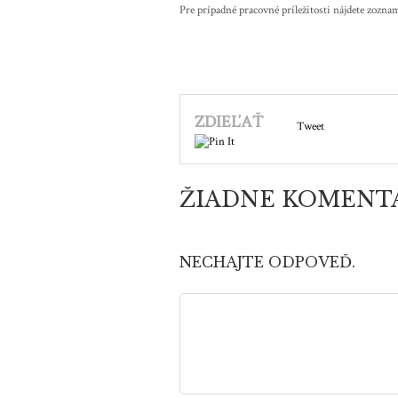
Pre prípadné pracovné príležitosti nájdete zozn
ZDIEĽAŤ
Tweet
ŽIADNE KOMENT
NECHAJTE ODPOVEĎ.