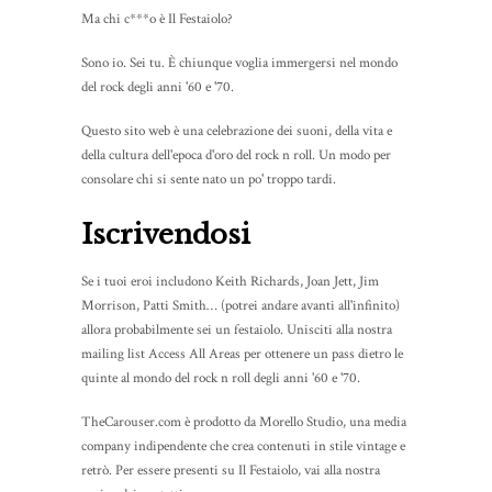
Ma chi c***o è Il Festaiolo?
Sono io. Sei tu. È chiunque voglia immergersi nel mondo
del rock degli anni '60 e '70.
Questo sito web è una celebrazione dei suoni, della vita e
della cultura dell'epoca d'oro del rock n roll. Un modo per
consolare chi si sente nato un po' troppo tardi.
Iscrivendosi
Se i tuoi eroi includono Keith Richards, Joan Jett, Jim
Morrison, Patti Smith… (potrei andare avanti all'infinito)
allora probabilmente sei un festaiolo. Unisciti alla nostra
mailing list Access All Areas per ottenere un pass dietro le
quinte al mondo del rock n roll degli anni '60 e '70.
TheCarouser.com è prodotto da Morello Studio, una media
company indipendente che crea contenuti in stile vintage e
retrò. Per essere presenti su Il Festaiolo, vai alla nostra