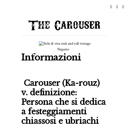
HOME
NOTIZIE
ROCK N ROLL
VIAGGI
STILE DI VITA & CULTURE
Negozio
Informazioni
EVENTI
INFORMAZIONI
Carouser (Ka-rouz)
v. definizione:
Persona che si dedica
a festeggiamenti
chiassosi e ubriachi