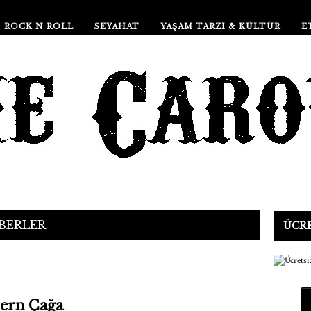
ROCK N ROLL
SEYAHAT
YAŞAM TARZI & KÜLTÜR
E
BERLER
ÜCRE
ern Çağa