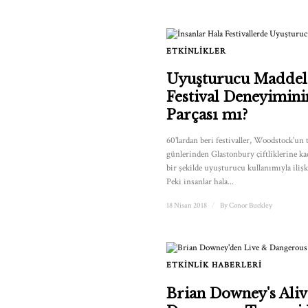
ETKINLIKLER
Uyuşturucu Maddel
Festival Deneyimini
Parçası mı?
60'lardan beri festivaller, Woodstock'un 
günlerinden Glastonbury çiftliklerine ka
bir şekilde uyuşturucu kullanımıyla ilişk
Peki insanlar hala...
18 Nisan 2018
/
By
Conor Buckley
ETKINLIK HABERLERI
Brian Downey's Ali