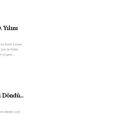
 Yılını
arist Keith Levene
 Jim ile Public
yıl geçti...
i Döndü…
et edenler için)