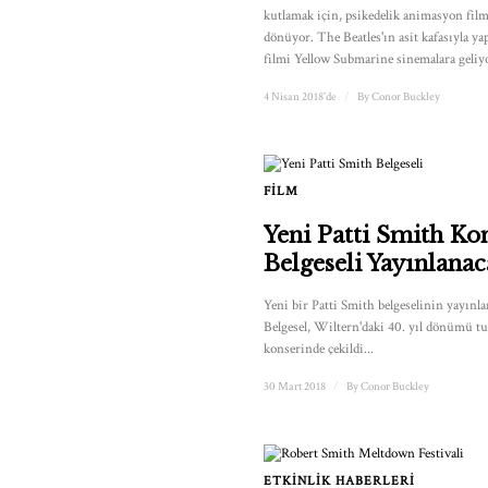
kutlamak için, psikedelik animasyon film
dönüyor. The Beatles'ın asit kafasıyla y
filmi Yellow Submarine sinemalara geliyo
4 Nisan 2018'de
/
By
Conor Buckley
FILM
Yeni Patti Smith Ko
Belgeseli Yayınlana
Yeni bir Patti Smith belgeselinin yayınl
Belgesel, Wiltern'daki 40. yıl dönümü 
konserinde çekildi...
30 Mart 2018
/
By
Conor Buckley
ETKINLIK HABERLERI