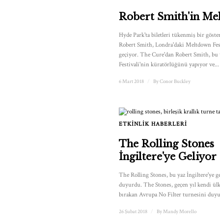
Robert Smith'in Me
Hyde Park'ta biletleri tükenmiş bir göst
Robert Smith, Londra'daki Meltdown Fest
geçiyor. The Cure'dan Robert Smith, bu
Festivali'nin küratörlüğünü yapıyor ve...
6 Mart 2018
/
By
Conor Buckley
ETKINLIK HABERLERI
The Rolling Stones
İngiltere'ye Geliyor
The Rolling Stones, bu yaz İngiltere'ye g
duyurdu. The Stones, geçen yıl kendi ülk
bırakan Avrupa No Filter turnesini duy
26 Şubat 2018
/
By
Mandy Morello