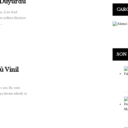
 Duyurdu
CARO
u, Live And
n yollara düşüyor.
 …
SON
ü Vinil
r şey. Bu yeni
aya devam edecek ve