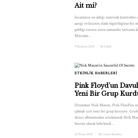
Ait mi?
İnsanların ne aldığı üzerinde kontrolün
aştığı ve kişinin ifade özgürlüğüne bir 
geldiği sorusu uzun zamandır tartışma 
Mecralar...
9 Haziran 2018
/
By
Libby
ETKINLIK HABERLERI
Pink Floyd’un Davu
Yeni Bir Grup Kurd
Drummer Nick Mason, Pink Floyd'un esk
çalmak için yeni bir grup kuruyor. Grub
ikinci albümünden esinlenerek Nick Mas
Secrets olarak belirlendi...
18 Nisan 2018
/
By
Conor Buckley