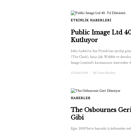
ETKINLIK HABERLERI
Public Image Ltd 40.
Kutluyor
John Lydon'ın Sex Pistols'tan ayrılıp git
(The Clash), basçı Jah Wobble ve davulcu
Image Limited'ı kurmasının üzerinden 40 
23 Şubat 2018
/
By
Conor Buckley
HABERLER
The Osbournes Ger
Gibi
Eğer 2000'lerin başında (o kelimeden nefr