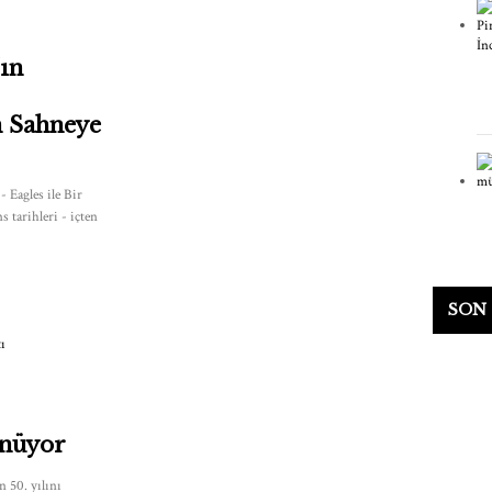
'ın
n Sahneye
 Eagles ile Bir
 tarihleri - içten
SON
önüyor
 50. yılını