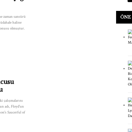
 ne zaman sansürü
ÖNE
müdahale haline
konusu olmuştur.
lcusu
u
i çalışmalarını
un adı, Floyd'un
on's Saucerful of