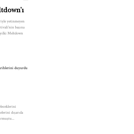
ltdown'ı
eriyle yetinmeyen
ivali'nin başına
 yılki Meltdown
eleceklerini
elerini dışarıda
urmuştu...