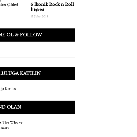
6 İkonik Rock n Roll
İlişkisi
13 Şubat 2018
NE OL & FOLLOW
LULUĞA KATILIN
ND OLAN