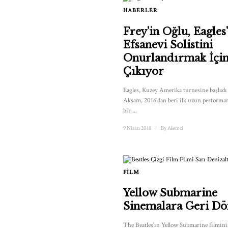
HABERLER
Frey'in Oğlu, Eagles
Efsanevi Solistini
Onurlandırmak İçi
Çıkıyor
Eagles, Kuzey Amerika turnesine başladı -
Akşam, 2016'dan beri ilk uzun performans
bir ...
9 Nisan 2018
/
By
Alemci
FILM
Yellow Submarine
Sinemalara Geri D
The Beatles'ın Yellow Submarine filminin