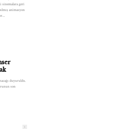
i sinemalara geri
apılmış animasyon
r...
nser
cak
anacağı duyuruldu.
turunun son
1