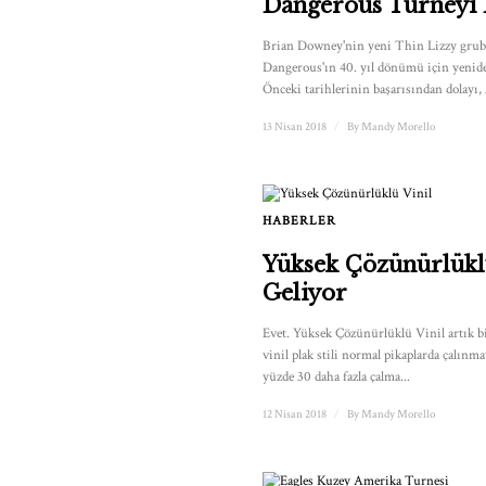
Dangerous Turneyi
Brian Downey'nin yeni Thin Lizzy grub
Dangerous'ın 40. yıl dönümü için yenide
Önceki tarihlerinin başarısından dolayı,
13 Nisan 2018
/
By
Mandy Morello
HABERLER
Yüksek Çözünürlükl
Geliyor
Evet. Yüksek Çözünürlüklü Vinil artık bi
vinil plak stili normal pikaplarda çalınm
yüzde 30 daha fazla çalma...
12 Nisan 2018
/
By
Mandy Morello