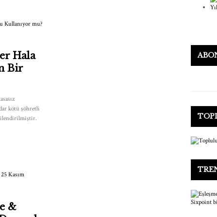
er Hala
ABO
n Bir
tasasız
dar kötü şöhretli
TOP
ilendirilmiştir.
TRE
ve &