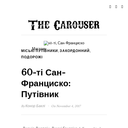
ДОМІВКА
НОВИНИ
РОК-Н-РОЛ
ПОДОРОЖІ
СТИЛЬ ЖИТТЯ & КУЛЬТУРА
ПОДІЇ
Магазин
,
,
МІСЬКІ ПУТІВНИКИ
ЗАКОРДОННИЙ
ПРО ПРОЄКТ
ПОДОРОЖІ
60-ті Сан-
Франциско:
Путівник
·
By
Конор Баклі
On November 4, 2017