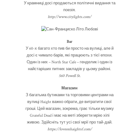
У крамниці досі продаються політичні видання та
поезія.
http://www.citylights.com/
Bar
У 60-х багато хто пив би просто на вулиці, але й
досі є чимало барів, які працюють з тієї епохи.
Один із них – North Star Cafe – генделик і один із
найстаріших питних закладів у цьому районі.
560 Powell St.
Магазин
З багатьма бутиками та торговими центрами на
вулиці Haight важко обрати, де витратити свої
гроші. Цей магазин, зокрема, грає тільки музику
Grateful Dead і має на меті зберегти мрію хіпі
живою. Здійсніть тут усі свої мрії про тай-дай.
https://loveonhaightsf.com/