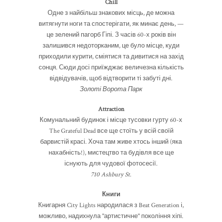
Chill
Одне з найбільш знакових місць, де можна
витягнути ноги та спостерігати, як минає день, —
це зелений пагорб Гіпі. З часів 60-х років він
залишився недоторканим, це було місце, куди
приходили курити, сміятися та дивитися на захід
сонця. Сюди досі приїжджає величезна кількість
відвідувачів, щоб відтворити ті забуті дні.
Золоті Ворота Парк
Attraction
Комунальний будинок і місце тусовки гурту 60-х
The Grateful Dead все ще стоїть у всій своїй
барвистій красі. Хоча там живе хтось інший (яка
нахабність!), мистецтво та будівля все ще
існують для чудової фотосесії.
710 Ashbury St.
Книги
Книгарня City Lights народилася з Beat Generation і,
можливо, надихнула "артистичне" покоління хіпі.