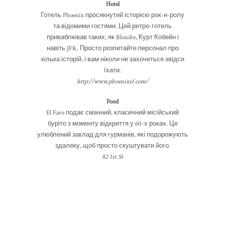
Hotel
Готель Phoenix просякнутий історією рок-н-ролу
та відомими гостями. Цей ретро-готель
приваблював таких, як Blondie, Курт Кобейн і
навіть JFK. Просто розпитайте персонал про
кілька історій, і вам ніколи не захочеться звідси
їхати.
http://www.phoenixsf.com/
Food
El Faro подає смачний, класичний місійський
буріто з моменту відкриття у 60-х роках. Це
улюблений заклад для гурманів, які подорожують
здалеку, щоб просто скуштувати його.
82 1st St