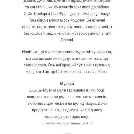
Дженіс Джоплін, Джимі Гендрікс, Jefferson Airplane
та багато інших музикантів з'їхалися до району
Хейт-Ешбері в Сан-Франциско в 1967 році. Чому?
Там відбувалося щось ‘чудове’. Безкінечні
вечірки, наркотики та музика заполонили вулиці, а
безкоштовні медичні клініки створювалися в ім'я
Любові.
Навіть якщо ми не потрапили туди влітку кохання,
ми все ще можемо відчути шматочок того, що
залишилося. Ось найкращий путівник з гулянь у
місці, яке Гантер С. Томпсон назвав «Гашбері».
Музика
Rasputin Музика була заснована в 1971 році і
швидко створила ряд незалежних магазинів,
включно з цим місцем на вулиці Haight. Вони
продають вініл, CD-диски і час від часу
влаштовують гарне шоу.
http://www.rasputinmusic.com/