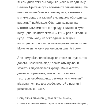
як сам диск, так і обкладинка (хоча обкладинки у
Великій Британії були тонкими та глянцевими). На
платівці може бути вказана адреса, а етикетка
матиме дещо застарілий вигляд, але обкладинка
видасть її найбільше. Обкладинка повинна
містити альбоми того ж періоду, коли вона була
випущена. На платівках 60-х і 70-х років ніколи не
буде штрих-коду на обкладинці, а якщо її
випущено в моно, то це точно оригінальний тираж.
Моно не випускали регулярно після 1968 року.
Але чому ці запилені старі платівки коштують так
дорого? Зазвичай, люди вважають, що вони
звучать і відчуваються краще. Вони містять
деталі оформлення, такі як тексти пісень і
текстури на обкладинці. Звукозаписні компанії
відмовилися від цих особливостей у наступні
роки через витрати.
Популярні виконавці, такі як The Beatles,
коштуватимуть великі гроші за оригінальний прес,