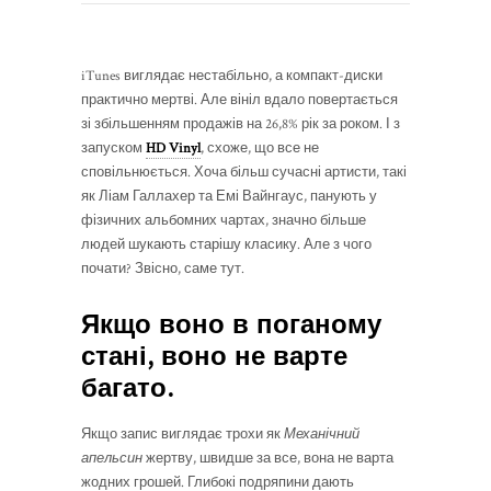
iTunes виглядає нестабільно, а компакт-диски
практично мертві. Але вініл вдало повертається
зі збільшенням продажів на 26,8% рік за роком. І з
запуском
HD Vinyl
, схоже, що все не
сповільнюється. Хоча більш сучасні артисти, такі
як Ліам Галлахер та Емі Вайнгаус, панують у
фізичних альбомних чартах, значно більше
людей шукають старішу класику. Але з чого
почати? Звісно, саме тут.
Якщо воно в поганому
стані, воно не варте
багато.
Якщо запис виглядає трохи як
Механічний
апельсин
жертву, швидше за все, вона не варта
жодних грошей. Глибокі подряпини дають