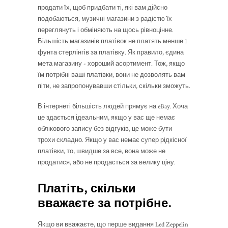
продати їх, щоб придбати ті, які вам дійсно
подобаються, музичні магазини з радістю їх
переглянуть і обміняють на щось рівноцінне.
Більшість магазинів платівок не платять менше 1
фунта стерлінгів за платівку. Як правило, єдина
мета магазину - хороший асортимент. Тож, якщо
їм потрібні ваші платівки, вони не дозволять вам
піти, не запропонувавши стільки, скільки зможуть.
В інтернеті більшість людей прямує на eBay. Хоча
це здається ідеальним, якщо у вас ще немає
облікового запису без відгуків, це може бути
трохи складно. Якщо у вас немає супер рідкісної
платівки, то, швидше за все, вона може не
продатися, або не продасться за велику ціну.
Платіть, скільки
вважаєте за потрібне.
Якщо ви вважаєте, що перше видання Led Zeppelin