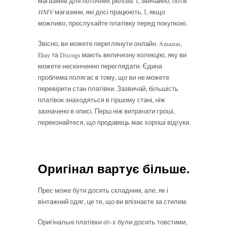
магазинів для поточних релізів. І, звичайно, потік
HMV
магазини, які досі працюють. І, якщо
можливо, прослухайте платівку перед покупкою.
Звісно, ви можете переглянути онлайн. Amazon,
Ebay та Discogs мають величезну колекцію, яку ви
можете нескінченно переглядати. Єдина
проблема полягає в тому, що ви не можете
перевірити стан платівки. Зазвичай, більшість
платівок знаходяться в гіршому стані, ніж
зазначено в описі. Перш ніж витрачати гроші,
переконайтеся, що продавець має хороші відгуки.
Оригінал вартує більше.
Прес може бути досить складним, але, як і
вінтажний одяг, це те, що ви впізнаєте за стилем.
Оригінальні платівки 60-х були досить товстими,