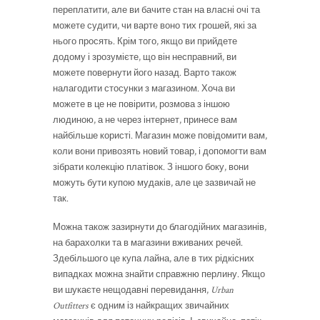
переплатити, але ви бачите стан на власні очі та
можете судити, чи варте воно тих грошей, які за
нього просять. Крім того, якщо ви прийдете
додому і зрозумієте, що він несправний, ви
можете повернути його назад. Варто також
налагодити стосунки з магазином. Хоча ви
можете в це не повірити, розмова з іншою
людиною, а не через інтернет, принесе вам
найбільше користі. Магазин може повідомити вам,
коли вони привозять новий товар, і допомогти вам
зібрати колекцію платівок. З іншого боку, вони
можуть бути купою мудаків, але це зазвичай не
так.
Можна також зазирнути до благодійних магазинів,
на барахолки та в магазини вживаних речей.
Здебільшого це купа лайна, але в тих рідкісних
випадках можна знайти справжню перлину. Якщо
ви шукаєте нещодавні перевидання,
Urban
Outfitters
є одним із найкращих звичайних