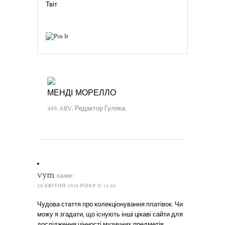
Твіт
МЕНДІ МОРЕЛЛО
44% ABV. Редактор Гуляка.
vym
каже:
20 КВІТНЯ 2018 РОКУ О 16:05
Чудова стаття про колекціонування платівок. Чи
можу я згадати, що існують інші цікаві сайти для
дослідження цінності музичних предметів,