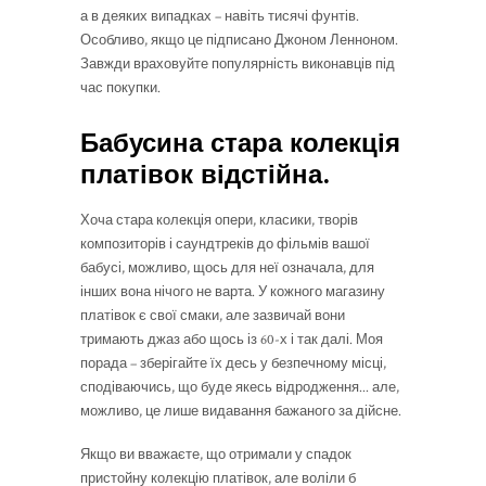
а в деяких випадках – навіть тисячі фунтів.
Особливо, якщо це підписано Джоном Ленноном.
Завжди враховуйте популярність виконавців під
час покупки.
Бабусина стара колекція
платівок відстійна.
Хоча стара колекція опери, класики, творів
композиторів і саундтреків до фільмів вашої
бабусі, можливо, щось для неї означала, для
інших вона нічого не варта. У кожного магазину
платівок є свої смаки, але зазвичай вони
тримають джаз або щось із 60-х і так далі. Моя
порада – зберігайте їх десь у безпечному місці,
сподіваючись, що буде якесь відродження... але,
можливо, це лише видавання бажаного за дійсне.
Якщо ви вважаєте, що отримали у спадок
пристойну колекцію платівок, але воліли б