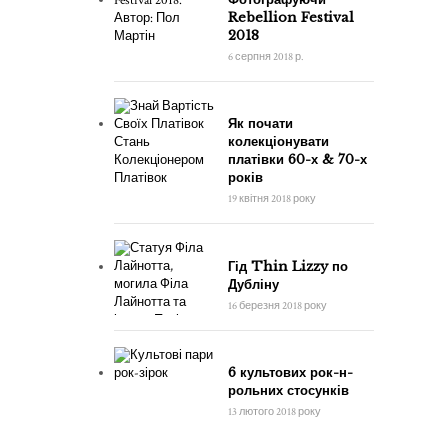
Rebellion Festival
2018
6 серпня 2018 р.
Як почати
колекціонувати
платівки 60-х & 70-х
років
19 квітня 2018 року
Гід Thin Lizzy по
Дубліну
16 березня 2018 року
6 культових рок-н-
рольних стосунків
13 лютого 2018 року