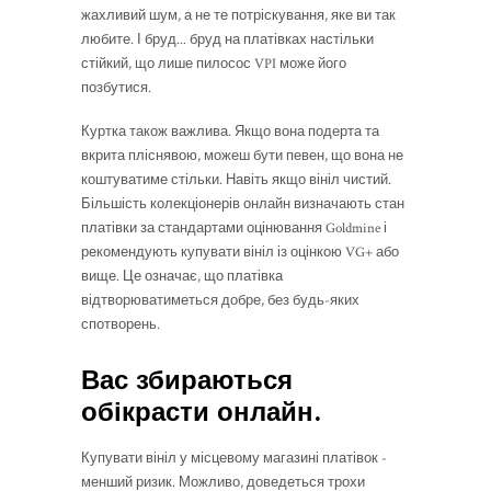
жахливий шум, а не те потріскування, яке ви так
любите. І бруд... бруд на платівках настільки
стійкий, що лише пилосос VPI може його
позбутися.
Куртка також важлива. Якщо вона подерта та
вкрита пліснявою, можеш бути певен, що вона не
коштуватиме стільки. Навіть якщо вініл чистий.
Більшість колекціонерів онлайн визначають стан
платівки за стандартами оцінювання Goldmine і
рекомендують купувати вініл із оцінкою VG+ або
вище. Це означає, що платівка
відтворюватиметься добре, без будь-яких
спотворень.
Вас збираються
обікрасти онлайн.
Купувати вініл у місцевому магазині платівок -
менший ризик. Можливо, доведеться трохи