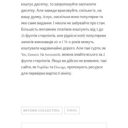
коштує десятку, то запропонуйте заплатити
десятку. Але завжди враховуйте, скільки їх, на
вашу думку, існує, наскільки воно популярне та
яке саме видання. І ніколи не забувайте про стан.
Більшість вінтажних платівок коштують від 5 до
25 фунтів стерлінгів, але рідкісні копії популярних
записів виконавців 60-х і 70-х років можуть
коштувати надзвичайно дорого. Але такі гурти, як
Yes, Genesis та Aerosmith, можна знайти всього за 2
фунти стерлінгів. Якщо ви дійсно не впевнені, такі
сайти, як PopSike та Discogs, пропонують ресурси
для перевірки вартості вінілу.
RECORD COLLECTING
VINYL