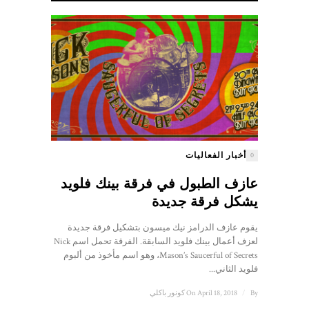
أخبار الفعاليات
0
عازف الطبول في فرقة بينك فلويد
يشكل فرقة جديدة
يقوم عازف الدرامز نيك ميسون بتشكيل فرقة جديدة
لعزف أعمال بينك فلويد السابقة. الفرقة تحمل اسم Nick
Mason’s Saucerful of Secrets، وهو اسم مأخوذ من ألبوم
فلويد الثاني...
By
/
On April 18, 2018
كونور باكلي