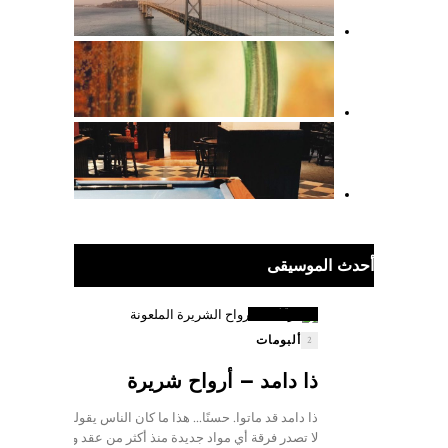
9.5
أحدث الموسيقى
نتيجة
ألبومات
2
ذا دامد – أرواح شريرة
ذا دامد قد ماتوا. حسنًا... هذا ما كان الناس يقولونه. عندما
لا تصدر فرقة أي مواد جديدة منذ أكثر من عقد وتبدأ في