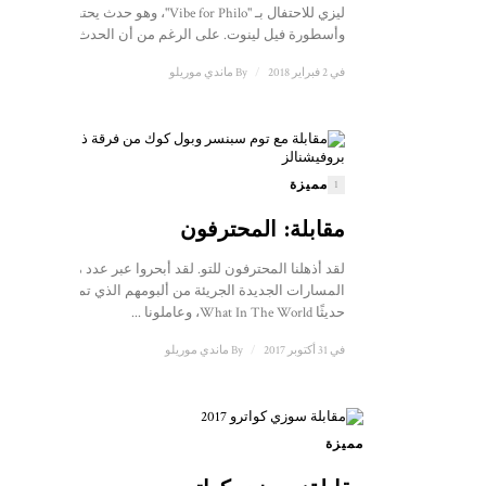
ليزي للاحتفال بـ "Vibe for Philo"، وهو حدث يحتفي بحياة
وأسطورة فيل لينوت. على الرغم من أن الحدث ...
في 2 فبراير 2018
/
By
ماندي موريلو
مميزة
1
مقابلة: المحترفون
لقد أذهلنا المحترفون للتو. لقد أبحروا عبر عدد من
المسارات الجديدة الجريئة من ألبومهم الذي تم إصداره
حديثًا What In The World، وعاملونا ...
في 31 أكتوبر 2017
/
By
ماندي موريلو
مميزة