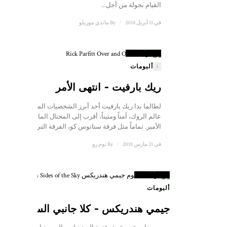
القيام بجولة من أجل...
في 11 أبريل 2018
/
By
ماندي موريلو
8.5
نتيجة
ألبومات
3
ريك بارفيت - انتهى الأمر
لطالما بدا ريك بارفيت أحد أبرز الشخصيات المجهولة في
عالم الروك، آمناً ومتيناً، أقرب إلى المحتال الماهر منه إلى
الأمير. تماماً مثل فرقة ستاتوس كو، الفرقة التي أحبها...
في 21 مارس 2018
/
By
توم رو
9
نتيجة
ألبومات
جيمي هندريكس - كلا جانبي السماء