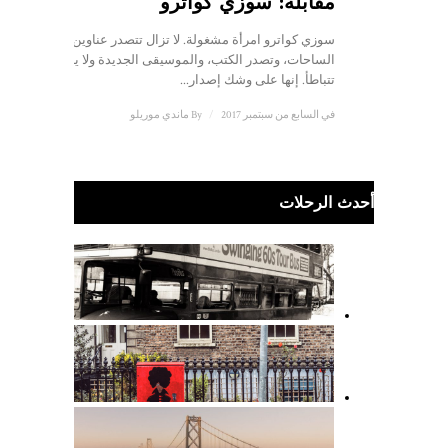
مقابلة: سوزي كواترو
سوزي كواترو امرأة مشغولة. لا تزال تتصدر عناوين
الساحات، وتصدر الكتب، والموسيقى الجديدة ولا يبدو أنها
تتباطأ. إنها على وشك إصدار...
في السابع من سبتمبر 2017
/
By
ماندي موريلو
أحدث الرحلات