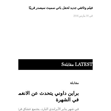
فيلم وثائقي جديد لحفل باتي سميث سيصدر قريبًا
في 30 مارس 2018
LATEST مقابلةS
مقابلة
براين داوني يتحدث عن الانغماس
في الشهرة
في شهر يناير الأيرلندي البارد، يجتمع عشاق فرقة ثين