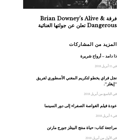
فرقة Brian Downey's Alive &
Dangerous تعلن عن جولتها الغنائية
المزيد من المشاركات
ذا دامد – أرواح شريرة
في 11 أبريل 2018
نجل فراي يخطو لتكريم المغني الأسطوري لفريق
"إيغلز".
في التاسع من أبريل 2018
عودة فيلم الغواصة الصفراء إلى دور السينما
في 4 أبريل 2018
مراجعة كتاب: حياة منتج البيتلز جورج مارتن
في الأول من أبريل 2018