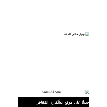
كيف تبدأ مجموعة تسجيلات من الستينيات
والسبعينيات؟
فينيل عالي الدقة قادم.
حديثًا على موقع السُّكارى المُعَاقِر