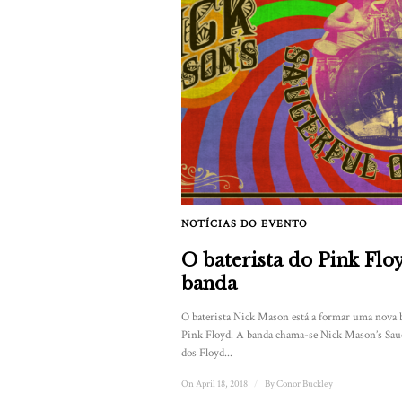
NOTÍCIAS DO EVENTO
O baterista do Pink Fl
banda
O baterista Nick Mason está a formar uma nova b
Pink Floyd. A banda chama-se Nick Mason’s Sauc
dos Floyd...
On April 18, 2018
/
By
Conor Buckley