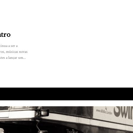
atro
inua a ser a
vros, músicas novas
stes a lançar um...