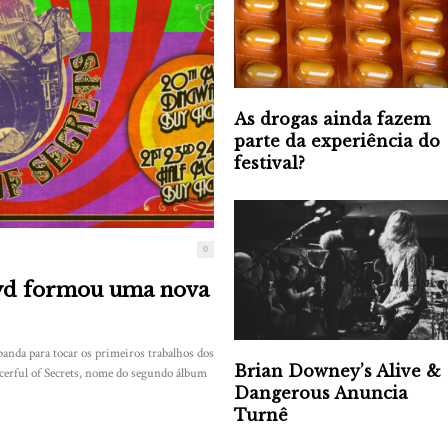
As drogas ainda fazem
parte da experiência do
festival?
0
oyd formou uma nova
anda para tocar os primeiros trabalhos dos
Brian Downey’s Alive &
erful of Secrets, nome do segundo álbum
Dangerous Anuncia
Turnê