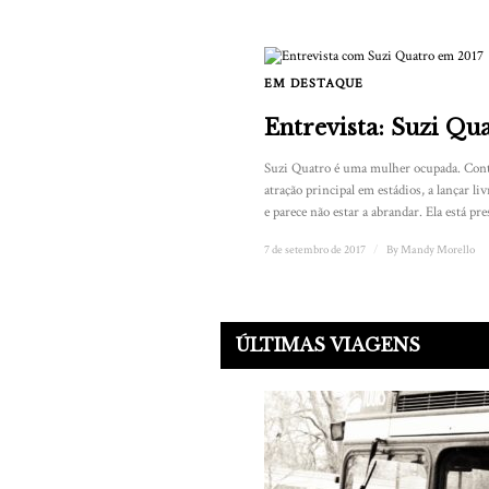
EM DESTAQUE
Entrevista: Suzi Qu
Suzi Quatro é uma mulher ocupada. Cont
atração principal em estádios, a lançar li
e parece não estar a abrandar. Ela está pre
7 de setembro de 2017
/
By
Mandy Morello
ÚLTIMAS VIAGENS