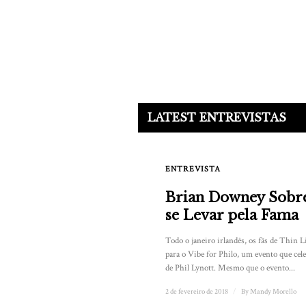
LATEST ENTREVISTAS
ENTREVISTA
Brian Downey Sobre
se Levar pela Fama
Todo o janeiro irlandês, os fãs de Thin 
para o Vibe for Philo, um evento que celeb
de Phil Lynott. Mesmo que o evento...
2 de fevereiro de 2018
/
By
Mandy Morello