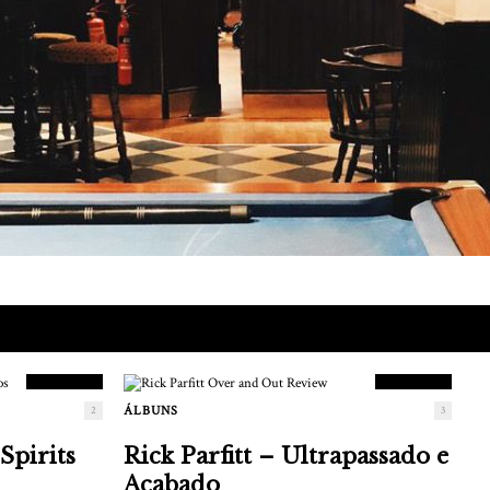
9.5
8.5
PLACAR
PLACAR
ÁLBUNS
2
3
Spirits
Rick Parfitt – Ultrapassado e
Acabado