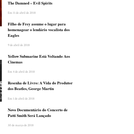
The Damned – Evil Spirits
Em 11 de abril de 2018
Filho de Frey assume o lugar para
homenagear o lendário vocalista dos
Eagles
9 de abril de 2018
Yellow Submarine Está Voltando Aos
Cinemas
Em 4 de abril de 2018
Resenha de Livro: A Vida do Produtor
dos Beatles, George Martin
Em 1 de abril de 2018
Novo Documentário do Concerto de
Patti Smith Será Lançado
30 de março de 2018