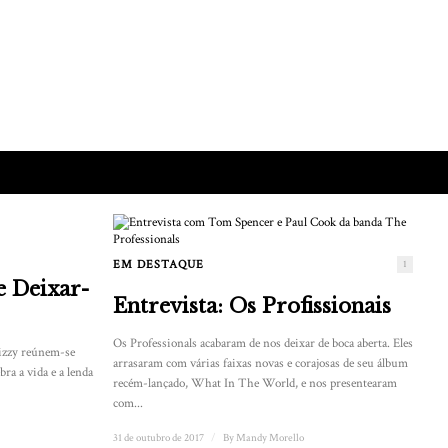
EM DESTAQUE
1
 Deixar-
Entrevista: Os Profissionais
Os Professionals acabaram de nos deixar de boca aberta. Eles
Lizzy reúnem-se
arrasaram com várias faixas novas e corajosas de seu álbum
ra a vida e a lenda
recém-lançado, What In The World, e nos presentearam
com...
31 de outubro de 2017
/
By
Mandy Morello