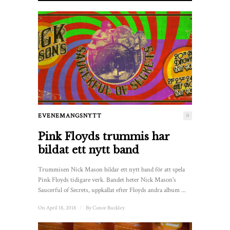
EVENEMANGSNYTT
0
Pink Floyds trummis har
bildat ett nytt band
Trummisen Nick Mason bildar ett nytt band för att spela
Pink Floyds tidigare verk. Bandet heter Nick Mason's
Saucerful of Secrets, uppkallat efter Floyds andra album ...
On April 18, 2018
/
By
Conor Buckley