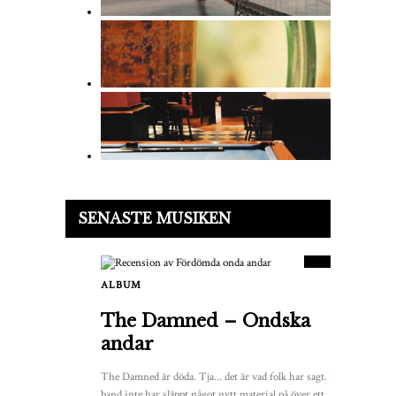
9.5
SENASTE MUSIKEN
POÄNG
ALBUM
2
The Damned – Ondska
andar
The Damned är döda. Tja... det är vad folk har sagt. När ett
band inte har släppt något nytt material på över ett