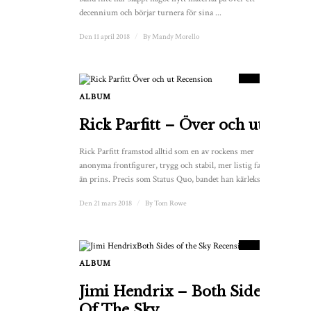
decennium och börjar turnera för sina ...
Den 11 april 2018
/
By
Mandy Morello
8.5
POÄNG
ALBUM
3
Rick Parfitt – Över och ut
Rick Parfitt framstod alltid som en av rockens mer
anonyma frontfigurer, trygg och stabil, mer listig fattiglapp
än prins. Precis som Status Quo, bandet han kärleksfullt ...
Den 21 mars 2018
/
By
Tom Rowe
9
POÄNG
ALBUM
Jimi Hendrix – Both Sides
Of The Sky