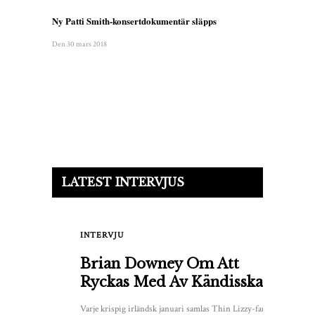
Ny Patti Smith-konsertdokumentär släpps
Den 30 mars 2018
LATEST INTERVJUS
INTERVJU
Brian Downey Om Att
Ryckas Med Av Kändisskapet
Varje krispig irländsk januari samlas Thin Lizzy-fans för