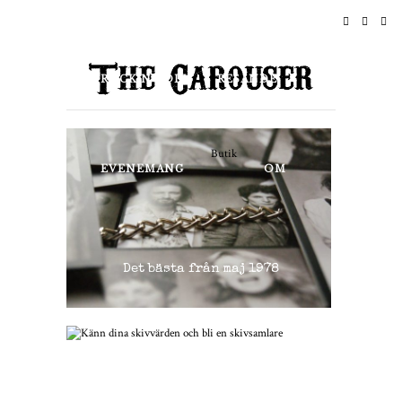
HEM
NYHETER
ROCK N ROLL
RESANDE
LIVSSTIL & KULTUR
Butik
EVENEMANG
OM
Det bästa från maj 1978