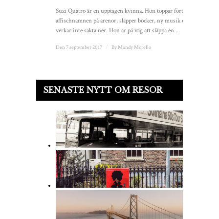
Suzi Quatro är en upptagen kvinna. Hon toppar fortfarande
affischnamnen på arenor, släpper böcker, ny musik och
verkar inte sakta ner. Hon är på väg att släppa en ...
Den 7 september 2017
/
By
Mandy Morello
SENASTE NYTT OM RESOR