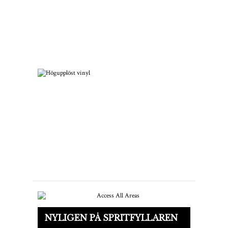
Hur man startar en skivsamling
från 60- & 70-talet
Högupplöst vinyl är på väg
NYLIGEN PÅ SPRITFYLLAREN