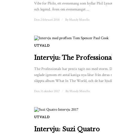
Vibe for Philo, ett evenemang som hyllar Phil Lynotts liv
och legend. Även om evenemanget ...
Den 2 februari 2018
/
By
Mandy Morello
UTVALD
1
Intervju: The Professionals
The Professionals har precis tagit oss med storm. De
seglade igenom ett antal kaxiga nya låtar från deras nyligen
släppta album What In The World, och de har bjudit på ...
Den 31 oktober 2017
/
By
Mandy Morello
UTVALD
Intervju: Suzi Quatro