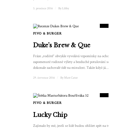
5. prosince 2016
/
By
Libby
9
SKÓRE
PIVO & BURGER
Duke's Brew & Que
Fráze „rodiště“ obvykle vyvolává vzpomínky na ochotně
zapomenuté rodinné výlety a bezduché potulování se po
dokonale zachovalé ódě na minulost. Takže když já…
29. července 2016
/
By
Matt Cator
8.5
SKÓRE
PIVO & BURGER
Lucky Chip
Zajímalo by mě, jestli se lidé budou ohlížet zpět na tuto éru