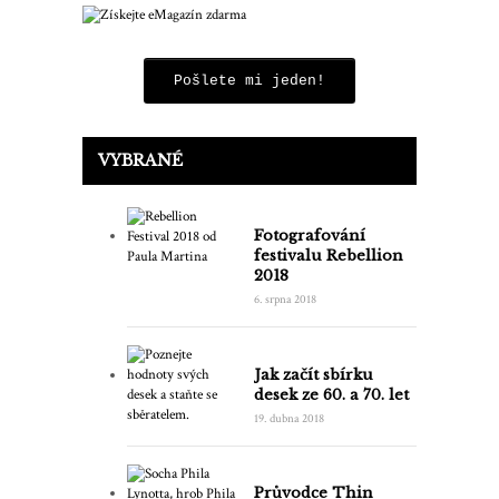
Pošlete mi jeden!
VYBRANÉ
Fotografování
festivalu Rebellion
2018
6. srpna 2018
Jak začít sbírku
desek ze 60. a 70. let
19. dubna 2018
Průvodce Thin