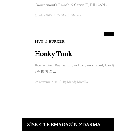
Bournemouth Branch, 9 Gervis Pl, BH1 2AN ...
8. ledna 2015
/
By
Mandy Morello
8
SKÓRE
PIVO & BURGER
Honky Tonk
Honky Tonk Restaurant, #6 Hollywood Road, Londýn
SW10 9HY ...
29. července 2014
/
By
Mandy Morello
ZÍSKEJTE EMAGAZÍN ZDARMA