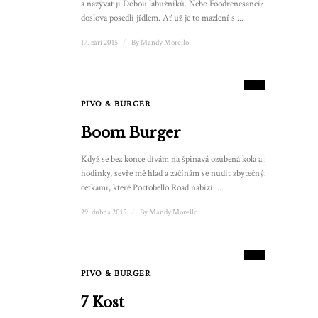
a nazývat ji Dobou labužníků. Nebo Foodrenesancí? Jsme
doslova posedlí jídlem. Ať už je to mazlení s ...
17. září 2015
/
By
Mandy Morello
6.5
SKÓRE
PIVO & BURGER
Boom Burger
Když se bez konce dívám na špinavá ozubená kola a rozbité
hodinky, sevře mě hlad a začínám se nudit zbytečnými
cetkami, které Portobello Road nabízí. ...
29. dubna 2015
/
By
Mandy Morello
7
SKÓRE
PIVO & BURGER
3
7 Kost