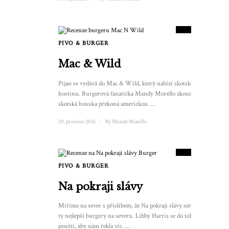
9.5
SKÓRE
PIVO & BURGER
Mac & Wild
Pijan se vydává do Mac & Wild, který nabízí skotskou
hostinu. Burgerová fanatička Mandy Morello zkoumá, zda
skotská houska překoná americkou. ...
29. prosince 2016
/
By
Mandy Morello
9
SKÓRE
PIVO & BURGER
Na pokraji slávy
Míříme na sever s příslibem, že Na pokraji slávy servíruje
ty nejlepší burgery na severu. Libby Harris se do toho
pouští, aby nám řekla víc. ...