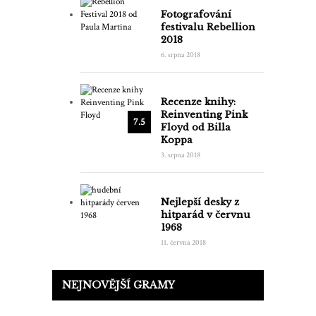
Fotografování
festivalu Rebellion
2018
6. srpna 2018
Recenze knihy:
Reinventing Pink
7.5
Floyd od Billa
Koppa
3. srpna 2018
Nejlepší desky z
hitparád v červnu
1968
11. června 2018
NEJNOVĚJŠÍ GRAMY