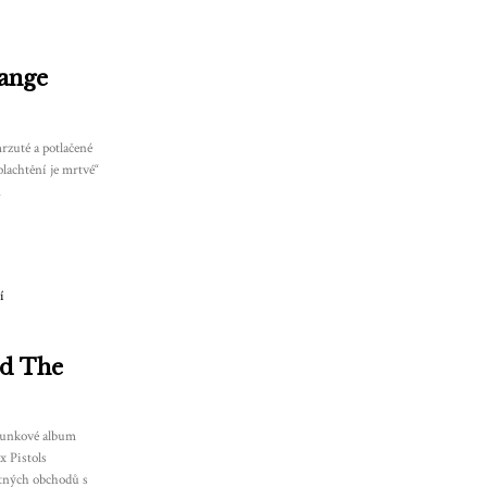
range
rzuté a potlačené
lachtění je mrtvé“
…
nd The
 punkové album
x Pistols
otných obchodů s