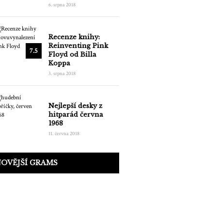
6. srpna 2018
Recenze knihy:
Reinventing Pink
7.5
Floyd od Billa
Koppa
3. srpna 2018
Nejlepší desky z
hitparád června
1968
11. června 2018
OVĚJŠÍ GRAMS