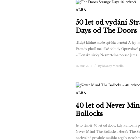
ALBA
50 let od vydání St
Days od The Doors
„Když klidné moře spřádá brnění A její m
Proudy plodí maličké obludy Opravdové p
– Koňské šířky Nesmrtelná poezie Jima
26. září 2017
/
By
Mandy Morello
ALBA
40 let od Never Mi
Bollocks
Je to téměř 40 let od doby, kdy kultovní
Never Mind The Bollocks, Here's The Se
nechvalně proslule zasáhlo regály neoch