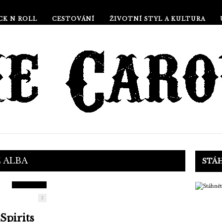
CK N ROLL
CESTOVÁNÍ
ŽIVOTNÍ STYL A KULTURA
9.5
E
ALBA
STÁ
SKÓRE
2
Spirits