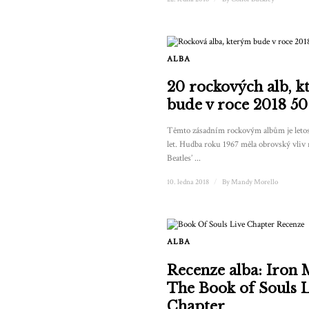
ALBA
20 rockových alb, 
bude v roce 2018 50 
Těmto zásadním rockovým albům je leto
let. Hudba roku 1967 měla obrovský vliv 
Beatles’ ...
10. ledna 2018
/
By
Mandy Morello
ALBA
Recenze alba: Iron
The Book of Souls 
Chapter