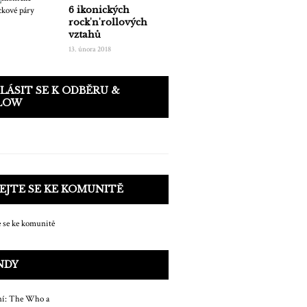
6 ikonických
rock'n'rollových
vztahů
13. února 2018
LÁSIT SE K ODBĚRU &
LOW
EJTE SE KE KOMUNITĚ
NDY