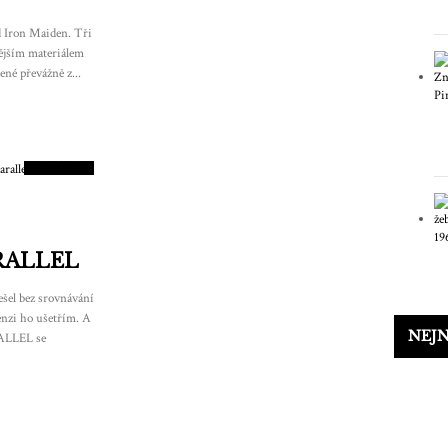
d Iron Maiden. Tři
vějším materiálem
ené převážně z...
8
SKÓRE
ARALLEL
ešel bez srovnávání
enzi ho ušetřím. A
NEJN
RALLEL se