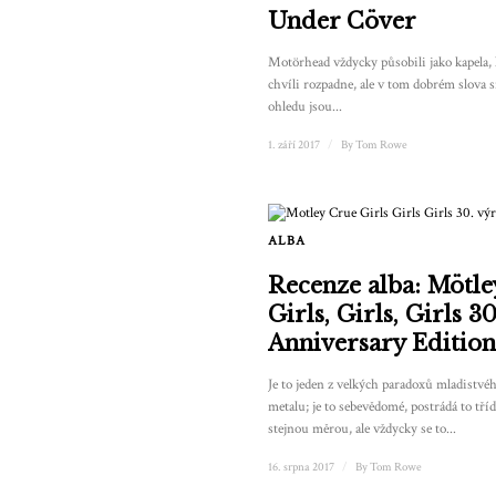
Under Cöver
Motörhead vždycky působili jako kapela, 
chvíli rozpadne, ale v tom dobrém slova
ohledu jsou...
1. září 2017
/
By
Tom Rowe
ALBA
Recenze alba: Mötle
Girls, Girls, Girls 3
Anniversary Edition
Je to jeden z velkých paradoxů mladistvé
metalu; je to sebevědomé, postrádá to tříd
stejnou měrou, ale vždycky se to...
16. srpna 2017
/
By
Tom Rowe