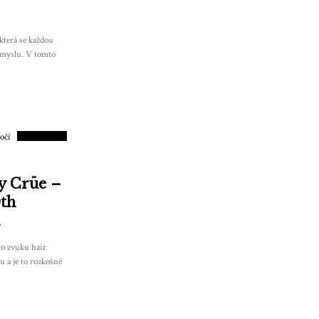
která se každou
 smyslu. V tomto
8
SKÓRE
y Crüe –
0th
ho zvuku hair
u a je to rozkošné
8.5