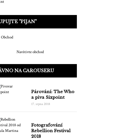
PUJTE "PIJAN"
Navštivte obchod
ÁVNO NA CAROUSERU
Párování: The Who
a piva Sixpoint
17. srpna 2018
Fotografování
Rebellion Festival
2018