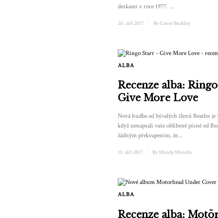
deskami v roce 1977. ...
20. září 2017
/
By
Conor Buckley
ALBA
Recenze alba: Ringo
Give More Love
Nová hudba od bývalých členů Beatles je 
když nenapsali vaše oblíbené písně od Bea
žádným překvapením, že…
15. září 2017
/
By
Mandy Morello
ALBA
Recenze alba: Motö