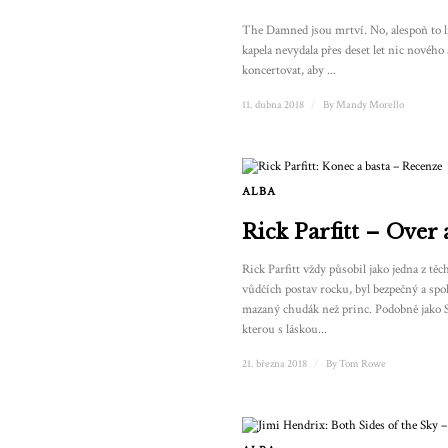
The Damned jsou mrtví. No, alespoň to li
kapela nevydala přes deset let nic nového 
koncertovat, aby ...
11. dubna 2018
/
By
Mandy Morello
ALBA
Rick Parfitt – Over
Rick Parfitt vždy působil jako jedna z t
vůdčích postav rocku, byl bezpečný a spol
mazaný chudák než princ. Podobně jako S
kterou s láskou...
21. března 2018
/
By
Tom Rowe