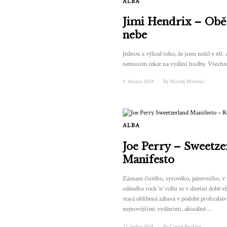
ALBA
Jimi Hendrix – Obě
nebe
Jednou z výhod toho, že jsem nežil v 60. a 
nemusím čekat na vydání hudby. Všechno j
9. března 2018
/
By
Mandy Morello
ALBA
Joe Perry – Sweetze
Manifesto
Záznam čistého, syrového, pánevního, v 
oděného rock ‘n’ rollu se v dnešní době s
stará oblíbená zábava v podobě prohrabáv
nejnovějšími vydáními, aktuálně ...
22. ledna 2018
/
By
Conor Buckley