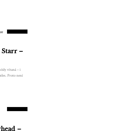
4
SKÓRE
 Starr –
vždy vítaná – i
tles. Proto není
6.5
SKÓRE
rhead –