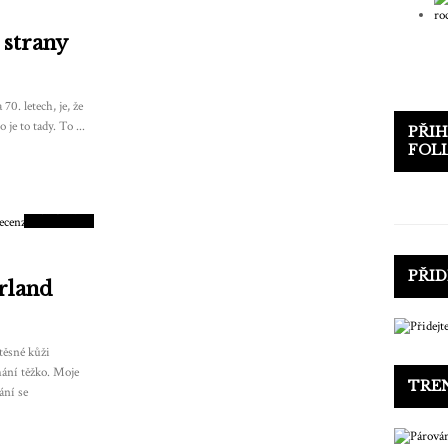
 strany
70. letech, je, že
e to tady. To ...
PŘIH
FOL
8
SKÓRE
PŘID
rland
těsné kůži
hání těžko. Moje
TRE
ání se