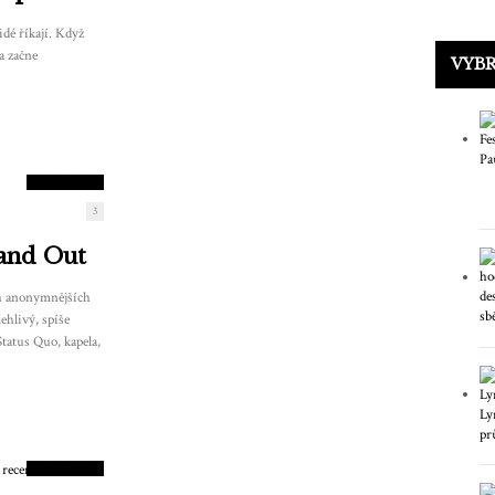
dé říkají. Když
a začne
VYB
8.5
SKÓRE
3
 and Out
ěch anonymnějších
ehlivý, spíše
tatus Quo, kapela,
9
SKÓRE