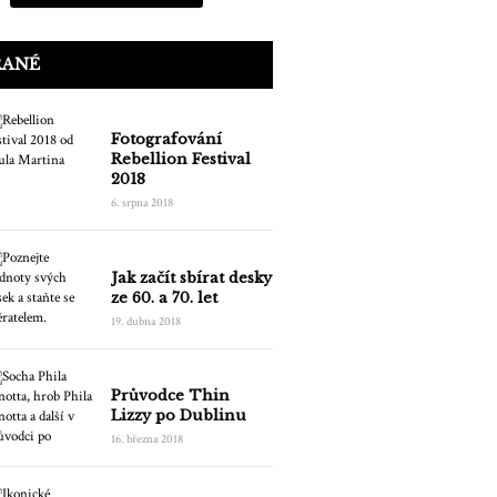
RANÉ
Fotografování
Rebellion Festival
2018
6. srpna 2018
Jak začít sbírat desky
ze 60. a 70. let
19. dubna 2018
Průvodce Thin
Lizzy po Dublinu
16. března 2018