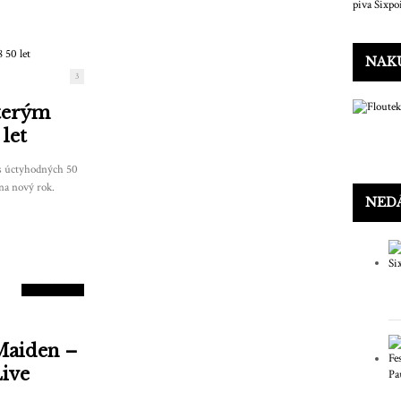
NAKU
3
kterým
let
s úctyhodných 50
na nový rok.
NED
8
SKÓRE
 Maiden –
Live