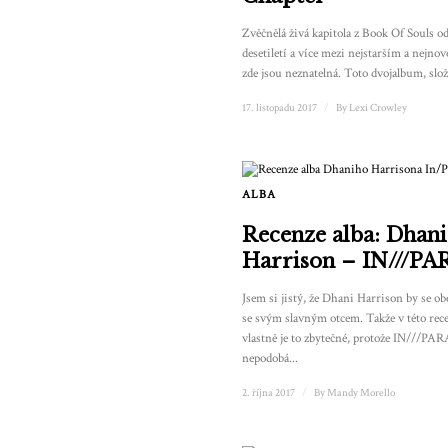
Zvěčnělá živá kapitola z Book Of Souls o
desetiletí a více mezi nejstarším a nejno
zde jsou neznatelná. Toto dvojalbum, slož
17. listopadu 2017
/
By
Lexi Crowley
ALBA
Recenze alba: Dhani
Harrison – IN///P
Jsem si jistý, že Dhani Harrison by se ob
se svým slavným otcem. Takže v této rec
vlastně je to zbytečné, protože IN///PA
nepodobá...
2. října 2017
/
By
Mandy Morello