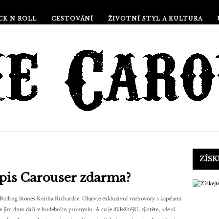
CK N ROLL
CESTOVÁNÍ
ŽIVOTNÍ STYL A KULTURA
ZÍS
pis Carouser zdarma?
 Rolling Stones Keitha Richardse. Objevte exkluzivní rozhovory s kapelami
jim dnes daří v hudebním průmyslu. A co je důležitější, zjistěte, kde si