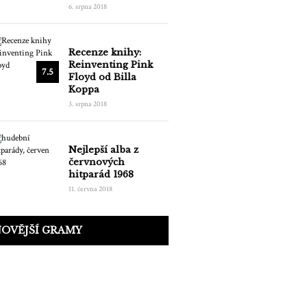
6. srpna 2018
Recenze knihy:
Reinventing Pink
7.5
Floyd od Billa
Koppa
3. srpna 2018
Nejlepší alba z
červnových
hitparád 1968
11. června 2018
OVĚJŠÍ GRAMY