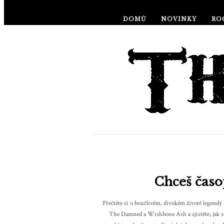
DOMŮ
NOVINKY
RO
Chceš časo
Přečtěte si o bouřlivém, divokém životě legendy
The Damned a Wishbone Ash a zjistěte, jak se 