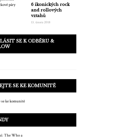
6 ikonických rock
and rollových
vztahů
13. února 2018
LÁSIT SE K ODBĚRU &
LOW
EJTE SE KE KOMUNITĚ
NDY