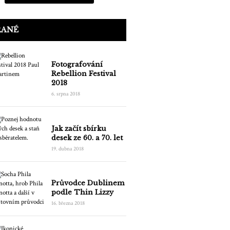
RANÉ
Fotografování
Rebellion Festival
2018
6. srpna 2018
Jak začít sbírku
desek ze 60. a 70. let
19. dubna 2018
Průvodce Dublinem
podle Thin Lizzy
16. března 2018