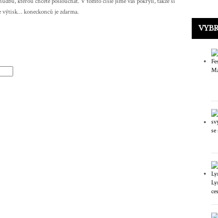
udbu, kterou chcete poslouchat. V tomto čísle jsme vás pokryli, takže si
e výtisk… koneckonců je zdarma.
VYB