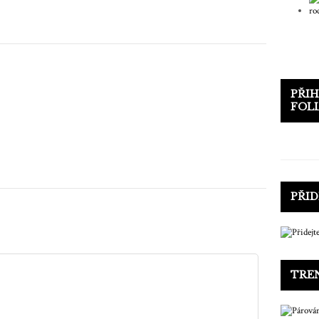
PŘIH
FOL
PŘID
TRE