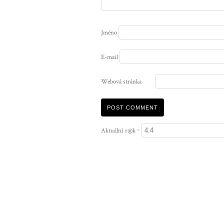
Jméno
E-mail
Webová stránka
Aktuální r@k
*