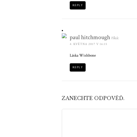
REPLY
paul hitchmough
říká:
4. KVĚTNA 2017 V 16:15
Láska Wishbone
REPLY
ZANECHTE ODPOVĚĎ.