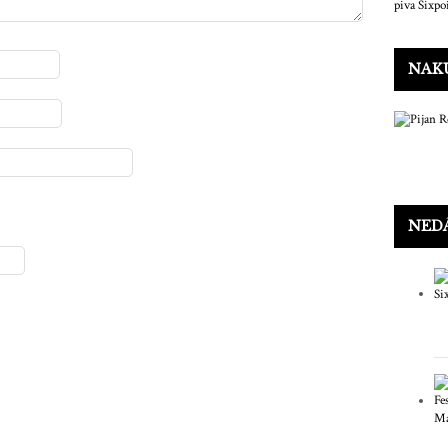
NAKU
NED