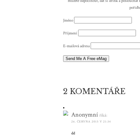
můžete odpočinout, dát si drink a poslouchat h
pořiďt
Jméno
Příjmení
E-mailová adresa
2 KOMENTÁŘE
Anonymní
říká:
26. ČERVNA 2015 V 21:34
dd