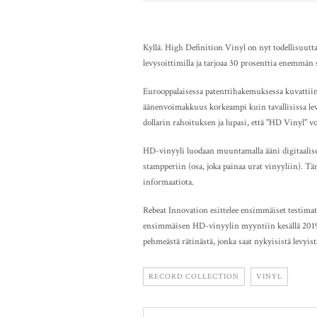
Kyllä. High Definition Vinyl on nyt todellisuutta
levysoittimilla ja tarjoaa 30 prosenttia enemmän 
Eurooppalaisessa patenttihakemuksessa kuvattiin 
äänenvoimakkuus korkeampi kuin tavallisissa lev
dollarin rahoituksen ja lupasi, että "HD Vinyl" v
HD-vinyyli luodaan muuntamalla ääni digitaalisest
stampperiin (osa, joka painaa urat vinyyliin). T
informaatiota.
Rebeat Innovation esittelee ensimmäiset testima
ensimmäisen HD-vinyylin myyntiin kesällä 2019.
pehmeästä rätinästä, jonka saat nykyisistä levyi
RECORD COLLECTION
VINYL