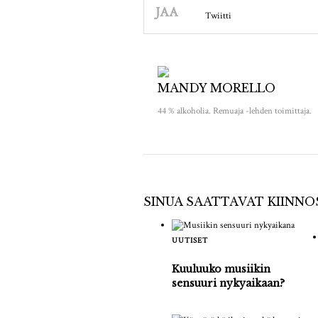
JAA
Twiitti
MANDY MORELLO
44 % alkoholia. Remuaja -lehden toimittaja.
SINUA SAATTAVAT KIINN
UUTISET
Kuuluuko musiikin
sensuuri nykyaikaan?