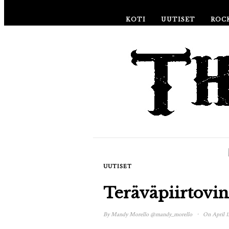
KOTI
UUTISET
ROC
UUTISET
Teräväpiirtovin
·
By
Mandy Morello
@mandy_morello
On April 1