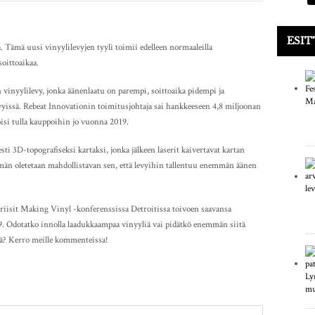
ESIT
. Tämä uusi vinyylilevyjen tyyli toimii edelleen normaaleilla
soittoaikaa.
vinyylilevy, jonka äänenlaatu on parempi, soittoaika pidempi ja
yissä. Rebeat Innovationin toimitusjohtaja sai hankkeeseen 4,8 miljoonan
oisi tulla kauppoihin jo vuonna 2019.
i 3D-topografiseksi kartaksi, jonka jälkeen laserit kaivertavat kartan
ämän oletetaan mahdollistavan sen, että levyihin tallentuu enemmän äänen
triisit Making Vinyl -konferenssissa Detroitissa toivoen saavansa
 Odotatko innolla laadukkaampaa vinyyliä vai pidätkö enemmän siitä
stä? Kerro meille kommenteissa!