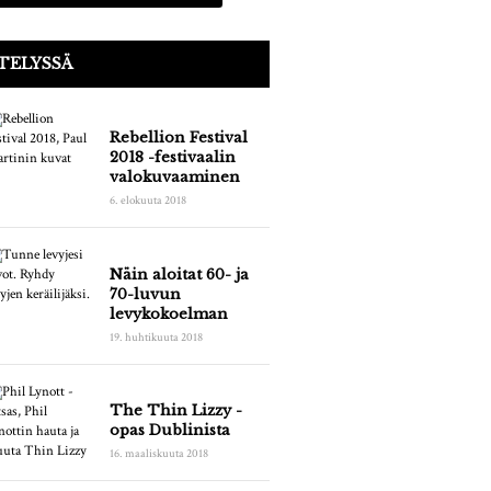
TELYSSÄ
Rebellion Festival
2018 -festivaalin
valokuvaaminen
6. elokuuta 2018
Näin aloitat 60- ja
70-luvun
levykokoelman
19. huhtikuuta 2018
The Thin Lizzy -
opas Dublinista
16. maaliskuuta 2018