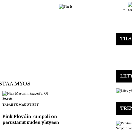
TIL
LIIT
OSTAA MYÖS
TAPAHTUMAUUTISET
TRE
Pink Floydin rumpali on
perustanut uuden yhtyeen