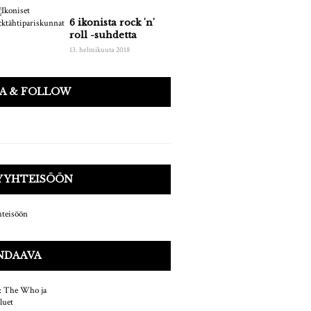
6 ikonista rock 'n'
roll -suhdetta
13. helmikuuta 2018
AA & FOLLOW
Y YHTEISÖÖN
NDAAVA