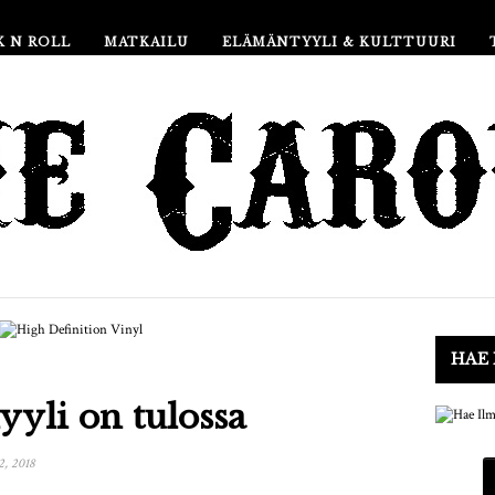
K N ROLL
MATKAILU
ELÄMÄNTYYLI & KULTTUURI
HAE 
yyli on tulossa
2, 2018