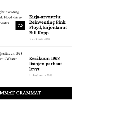
Kirja-arvostelu:
Reinventing Pink
7.5
Floyd, kirjoittanut
Bill Kopp
3. elokuuta 2018
Kesäkuun 1968
listojen parhaat
levyt
11. kesäkuuta 2018
IMMAT GRAMMAT