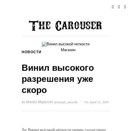
ДОМОЙ
НОВОСТИ
РОК-Н-РОЛЛ
ПУТЕШЕСТВИЯ
ОБРАЗ ЖИЗНИ & КУЛЬТУРА
Магазин
НОВОСТИ
СОБЫТИЯ
О НАС
Винил высокого
разрешения уже
скоро
·
By
Мэнди Морелло
@mandy_morello
On April 12, 2018
Да. Винил высокой чёткости теперь существует.