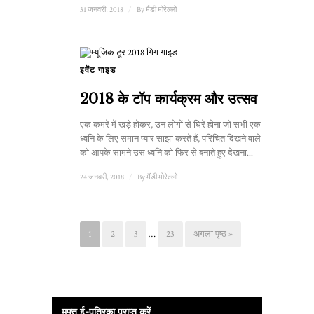
31 जनवरी, 2018
/
By
मैंडी मोरेल्लो
इवेंट गाइड
2018 के टॉप कार्यक्रम और उत्सव
एक कमरे में खड़े होकर, उन लोगों से घिरे होना जो सभी एक विशेष
ध्वनि के लिए समान प्यार साझा करते हैं, परिचित दिखने वाले मनुष्यों
को आपके सामने उस ध्वनि को फिर से बनाते हुए देखना...
24 जनवरी, 2018
/
By
मैंडी मोरेल्लो
1
2
3
…
23
अगला पृष्ठ »
मुफ्त ई-पत्रिका प्राप्त करें