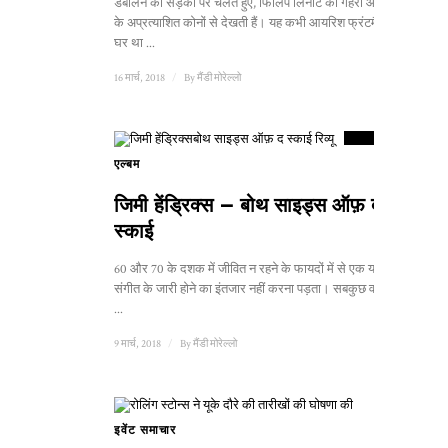
डबलिन की सड़कों पर चलते हुए, फिलिप लिनॉट की गहरी आँखें शहर
के अप्रत्याशित कोनों से देखती हैं। यह कभी आयरिश फ्रंटमैन का
घर था ...
16 मार्च, 2018
/
By
मैंडी मोरेल्लो
9
स्कोर
एल्बम
जिमी हेंड्रिक्स – बोथ साइड्स ऑफ़ द
स्काई
60 और 70 के दशक में जीवित न रहने के फायदों में से एक यह है कि
संगीत के जारी होने का इंतजार नहीं करना पड़ता। सबकुछ वहीं है। द
...
9 मार्च, 2018
/
By
मैंडी मोरेल्लो
इवेंट समाचार