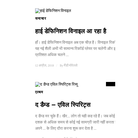
समाचार
हाई डेफिनिशन विनाइल आ रहा है
हाँ। हाई डेफिनिशन विनाइल अब एक चीज़ है। विनाइल रिकॉर्ड की
यह नई शैली अभी भी सामान्य रिकॉर्ड प्लेयर पर चलेगी और इसमें 30
प्रतिशत अधिक चलने ...
12 अप्रैल, 2018
/
By
मैंडी मोरेल्लो
9.5
स्कोर
एल्बम
2
द डैम्ड – एविल स्पिरिट्स
द डैम्ड मर चुके हैं। खैर... लोग तो यही कह रहे हैं। जब कोई बैंड एक
दशक से अधिक समय से कोई नई सामग्री जारी नहीं करता है और
अपने ... के लिए दौरा करना शुरू कर देता है ...