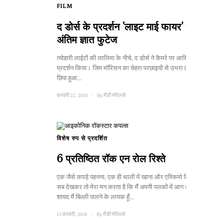
FILM
द डोर्स के प्रदर्शन 'लाइट माई फायर' का
अंतिम ज्ञात फुटेज
त्योहारी लाईटों की लालिमा के नीचे, द डोर्स ने कैमरे पर आखिरी बार
प्रदर्शन किया। जिम मॉरिसन का चेहरा परछाइयों से उभरा लेकिन
छिपा हुआ...
फ़रवरी 22, 2018
/
By
मैंडी मोरेल्लो
विशेष रुप से प्रदर्शित
6 प्रतिष्ठित रॉक एन रोल रिश्ते
एक जैसे कपड़े पहनना, एक ही थाली में खाना और एस्किमो किस, ये
सब देखकर तो मेरा मन करता है कि मैं अपनी पलकों में आग लगा लूँ।
शायद मैं बिल्ली पालने के लायक हूँ...
13 फ़रवरी, 2018
/
By
मैंडी मोरेल्लो