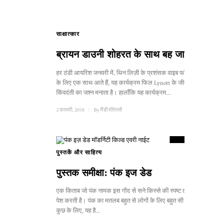
साक्षात्कार
ब्रायन डाउनी शोहरत के साथ बह जाने पर
हर ठंडी आयरिश जनवरी में, थिन लिज़ी के प्रशंसक वाइब फॉर फिलो
के लिए एक साथ आते हैं, यह कार्यक्रम फिल Lynott के जीवन और
किंवदंती का जश्न मनाता है। हालाँकि यह कार्यक्रम...
2 फ़रवरी, 2018
/
By
मैंडी मोरेल्लो
9
स्कोर
पुस्तकें और साहित्य
पुस्तक समीक्षा: पंक इज डेड
एक किताब जो पंक नामक इस गोंद से सने किस्से की स्पष्ट तस्वीर
पेश करती है। पंक का मतलब बहुत से लोगों के लिए बहुत सी चीजें हैं।
कुछ के लिए, यह है...