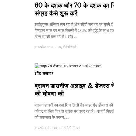
60 के दशक और 70 के दशक का रिकॉर्ड
संग्रह कैसे शुरू करें
आईट्यून्स अस्थिर लग रहा है और सीडी लगभग मर चुकी हैं। लेकिन
विनाइल साल दर साल बिक्री में 26.8% की वृद्धि के साथ एक स्वागत
योग्य वापसी कर रही है। और ...
19 अप्रैल, 2018
/
By
मैंडी मोरेल्लो
इवेंट समाचार
ब्रायन डाउनीज़ अलाइव & डेंजरस ने दौरे
की घोषणा की
ब्रायन डाउनी का नया थिन लिज़ी बैंड लाइव एंड डेंजरस की 40वीं
वर्षगांठ के लिए फिर से सड़क पर उतर रहा है। उनकी पिछली तारीखों
की सफलता के कारण, ...
13 अप्रैल, 2018 को
/
By
मैंडी मोरेल्लो