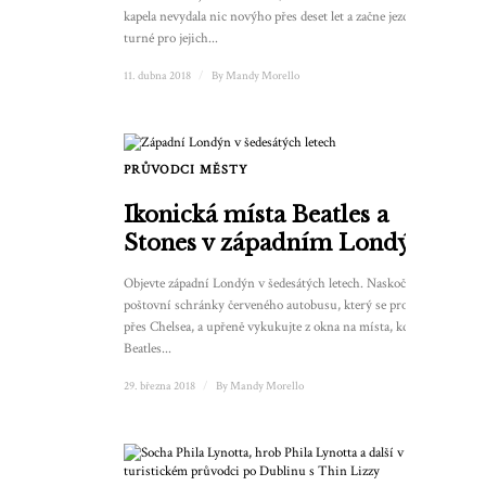
kapela nevydala nic novýho přes deset let a začne jezdit
turné pro jejich...
11. dubna 2018
/
By
Mandy Morello
PRŮVODCI MĚSTY
Ikonická místa Beatles a
Stones v západním Londýně
Objevte západní Londýn v šedesátých letech. Naskočte do
poštovní schránky červeného autobusu, který se prohání
přes Chelsea, a upřeně vykukujte z okna na místa, kde
Beatles...
29. března 2018
/
By
Mandy Morello