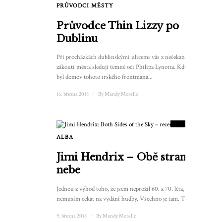
PRŮVODCI MĚSTY
Průvodce Thin Lizzy po
Dublinu
Při procházkách dublinskými ulicemi vás z nečekaných
zákoutí města sledují temné oči Philipa Lynotta. Kdysi to
byl domov tohoto irského frontmana...
16. března 2018
/
By
Mandy Morello
9
SKÓRE
ALBA
Jimi Hendrix – Obě strany
nebe
Jednou z výhod toho, že jsem neprožil 60. a 70. léta, je, že
nemusím čekat na vydání hudby. Všechno je tam. To...
9. března 2018
/
By
Mandy Morello