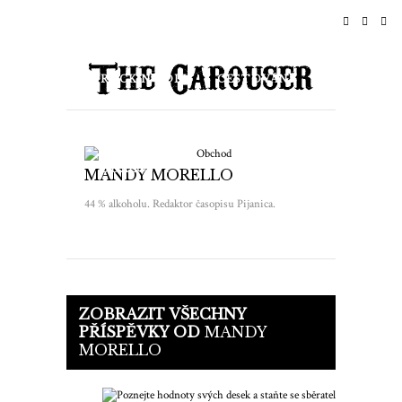
DOMŮ
NOVINKY
ROCK N ROLL
CESTOVÁNÍ
ŽIVOTNÍ STYL A KULTURA
Obchod
UDÁLOSTI
O NÁS
MANDY MORELLO
44 % alkoholu. Redaktor časopisu Pijanica.
ZOBRAZIT VŠECHNY
PŘÍSPĚVKY OD
MANDY
MORELLO