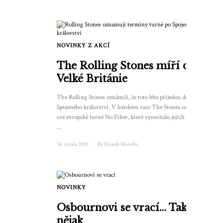
NOVINKY Z AKCÍ
The Rolling Stones míří do
Velké Británie
The Rolling Stones oznámili, že toto léto přijedou do
Spojeného království. V loňském roce The Stones oznámili
své evropské turné No Filter, které vynechalo jejich domov
...
26. února 2018
/
By
Mandy Morello
NOVINKY
Osbournovi se vrací… Tak
nějak