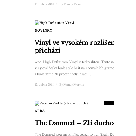
13. dubna 2018
/
By
Mandy Morello
NOVINKY
Vinyl ve vysokém rozlišení
přichází
Ano. High Definition Vinyl je teď realitou. Tento nový styl
vinylové desky bude stále hrát na normálních gramofonech
a bude mít o 30 procent delší hrací ...
12. dubna 2018
/
By
Mandy Morello
9.5
SKÓRE
ALBA
2
The Damned – Zlí duchové
The Damned jsou mrtví. No, teda... to lidi říkali. Když