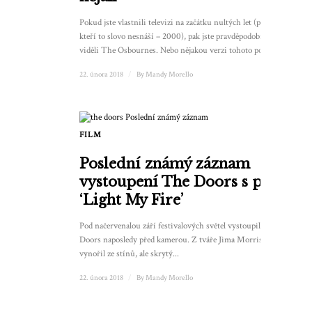
Pokud jste vlastnili televizi na začátku nultých let (pro ty,
kteří to slovo nesnáší – 2000), pak jste pravděpodobně
viděli The Osbournes. Nebo nějakou verzi tohoto pořadu…
22. února 2018
/
By
Mandy Morello
FILM
Poslední známý záznam
vystoupení The Doors s písní
‘Light My Fire’
Pod načervenalou září festivalových světel vystoupili The
Doors naposledy před kamerou. Z tváře Jima Morrisona se
vynořil ze stínů, ale skrytý...
22. února 2018
/
By
Mandy Morello