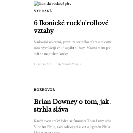
VYBRANÉ
6 Ikonické rock'n'rollové
vztahy
Slaďování oblečení, jezení ze stejného talíře a eskymačky ve
mně vyvolávají chuť zapálit si řasy. Možná mám potenciál
stát se majitelem kočky...
13. února 2018
/
By
Mandy Morello
ROZHOVOR
Brian Downey o tom, jak ho
strhla sláva
Každý svěží irský leden se fanoušci Thin Lizzy scházejí na
Vibe for Philo, akci oslavující život a legendu Phila Lynotta.
I když se tato akce...