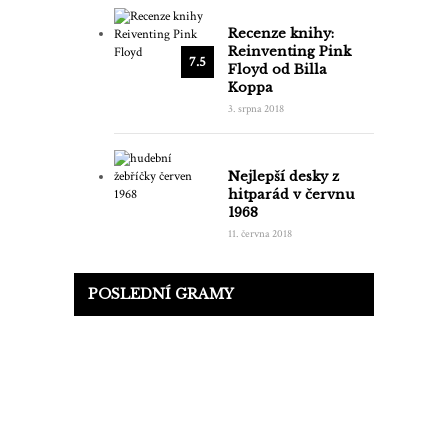
Recenze knihy:
Reinventing Pink
7.5
Floyd od Billa
Koppa
3. srpna 2018
Nejlepší desky z
hitparád v červnu
1968
11. června 2018
POSLEDNÍ GRAMY