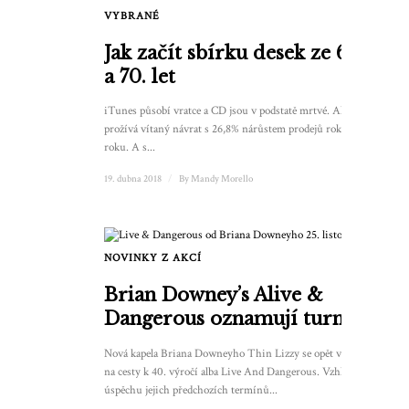
VYBRANÉ
1
Jak začít sbírku desek ze 60.
a 70. let
iTunes působí vratce a CD jsou v podstatě mrtvé. Ale vinyl
prožívá vítaný návrat s 26,8% nárůstem prodejů rok od
roku. A s...
19. dubna 2018
/
By
Mandy Morello
NOVINKY Z AKCÍ
Brian Downey’s Alive &
Dangerous oznamují turné
Nová kapela Briana Downeyho Thin Lizzy se opět vydává
na cesty k 40. výročí alba Live And Dangerous. Vzhledem k
úspěchu jejich předchozích termínů...