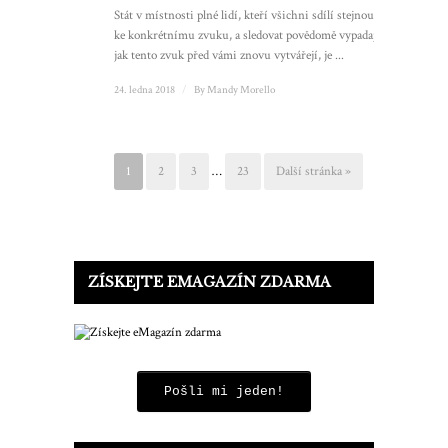
Stát v místnosti plné lidí, kteří všichni sdílí stejnou lásku
ke konkrétnímu zvuku, a sledovat povědomě vypadající lidi,
jak tento zvuk před vámi znovu vytvářejí, je ...
24. ledna 2018
/
By
Mandy Morello
1
2
3
…
23
Další stránka »
ZÍSKEJTE EMAGAZÍN ZDARMA
Pošli mi jeden!