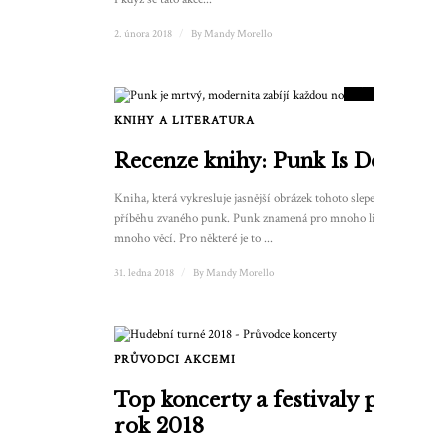
2. února 2018
/
By
Mandy Morello
9
SKÓRE
KNIHY A LITERATURA
Recenze knihy: Punk Is Dead
Kniha, která vykresluje jasnější obrázek tohoto slepeného
příběhu zvaného punk. Punk znamená pro mnoho lidí
mnoho věcí. Pro některé je to ...
31. ledna 2018
/
By
Mandy Morello
PRŮVODCI AKCEMI
Top koncerty a festivaly pro
rok 2018