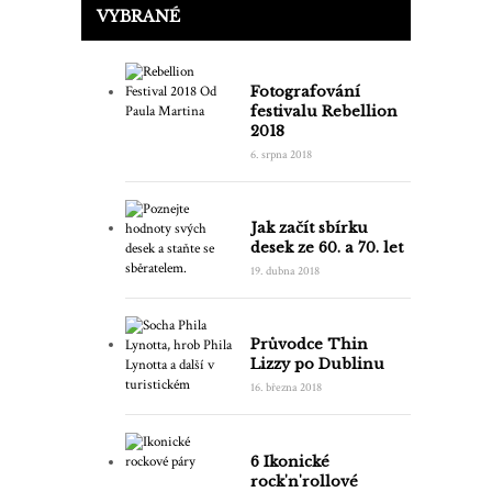
VYBRANÉ
Fotografování
festivalu Rebellion
2018
6. srpna 2018
Jak začít sbírku
desek ze 60. a 70. let
19. dubna 2018
Průvodce Thin
Lizzy po Dublinu
16. března 2018
6 Ikonické
rock'n'rollové