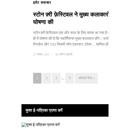
इवेंट समाचार
स्टोन फ़्री फ़ेस्टिवल ने मुख्य कलाकारों की
घोषणा की
स्टोन फ़्री फ़ेस्टिवल एक और साल के लिए वापस आ गया है और हाल
ही में घोषणा की है कि स्कॉर्पियन्स मुख्य कलाकार होंगे। उनके साथ
मेगाडेथ और YES जिसमें जॉन एंडरसन, ट्रेवर ... शामिल होंगे।
27 नवंबर, 2017
/
By
कॉनर बकली
1
2
3
…
9
अगला पेज »
मुफ्त ई-पत्रिका प्राप्त करें