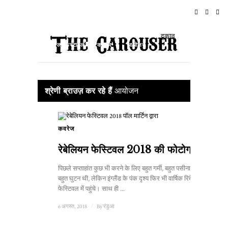
घर
समाचार
रॉक एन रोल
यात्रा
दुकान
लाइफस्टाइल और कल्चर
आयोजन
के बारे में
श्रेणी ब्राउज़ कर रहे हैं
आयोजन
कवरेज
1
रेबेलियन फेस्टिवल 2018 की फोटोग्राफी
पिछले सप्ताहांत कुछ भी करने के लिए बहुत गर्मी, बहुत पसीना और
बहुत घुटन थी, लेकिन इंग्लैंड के पंक दृश्य फिर भी वार्षिक रिबेलियन
फेस्टिवल में पहुंचे। साथ ही ...
6 अगस्त, 2018
/
By
रंडुआ