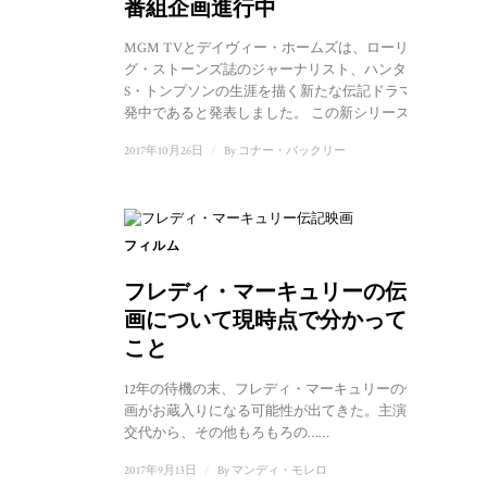
番組企画進行中
MGM TVとデイヴィー・ホームズは、ローリン
グ・ストーンズ誌のジャーナリスト、ハンター・
S・トンプソンの生涯を描く新たな伝記ドラマを開
発中であると発表しました。 この新シリーズは…
2017年10月26日
/
By
コナー・バックリー
フィルム
1
フレディ・マーキュリーの伝記映
画について現時点で分かっている
こと
12年の待機の末、フレディ・マーキュリーの伝記映
画がお蔵入りになる可能性が出てきた。主演俳優の
交代から、その他もろもろの……
2017年9月13日
/
By
マンディ・モレロ