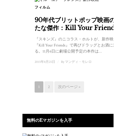
フィルム
90年代ブリットポップ映画の新
たな傑作：Kill Your Friends
『スキンズ』のニコラス・ホルトが、新作映画
『Kill Your Friends』で再びドラッグとお酒に溺れ
る。11月6日に劇場公開予定の本作は…
2015年8月25日
/
By
マンディ・モレロ
1
2
次のページ »
無料のEマガジンを入手