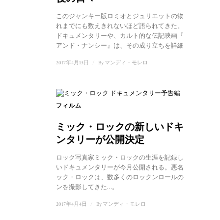
このジャンキー版ロミオとジュリエットの物語はこ
れまでにも数えきれないほど語られてきた。無数の
ドキュメンタリーや、カルト的な伝記映画『シド・
アンド・ナンシー』は、その成り立ちを詳細に...
2017年4月13日
/
By
マンディ・モレロ
フィルム
ミック・ロックの新しいドキュメ
ンタリーが公開決定
ロック写真家ミック・ロックの生涯を記録した新し
いドキュメンタリーが今月公開される。悪名高きミ
ック・ロックは、数多くのロックンロールのアイコ
ンを撮影してきた…。
2017年4月4日
/
By
マンディ・モレロ