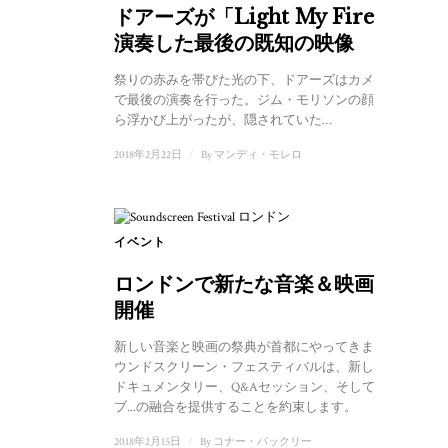
ドアーズが「Light My Fire」を
演奏した最後の既知の映像
祭りの赤みを帯びた光の下、ドアーズはカメラの前
で最後の演奏を行った。ジム・モリソンの顔が影か
ら浮かび上がったが、隠されていた…
2018年2月22日
/
By
マンディ・モレロ
イベント
ロンドンで新たな音楽＆映画祭が
開催
新しい音楽と映画の祭典が首都にやってきます。サ
ウンドスクリーン・フェスティバルは、新しい音楽
ドキュメンタリー、Q&Aセッション、そしてライ
ブ...の融合を提供することを約束します。
2018年2月15日
/
By
コナー・バックリー