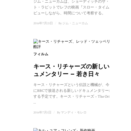
ジム・ニューカムは、ショーディッチのザ・ホワイ
ト・ラビットでレフの映画『スロー・タイム』をレ
ビューしながら、時間について考察する。
2016年7月21日
/
By
ジム・ニューカム
フィルム
2
キース・リチャーズの新しいドキ
ュメンタリー – 若き日々
キース・リチャーズという伝説と機械が、今年後半
にBBCで放送される新しいドキュメンタリーに出演
する予定です。キース・リチャーズ – The Origin of
...
2016年7月1日
/
By
マンディ・モレロ