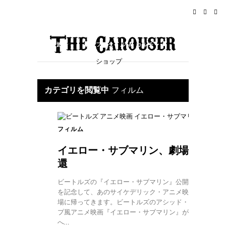
ホーム
ニュース
ロックンロール
旅行
ライフスタイル & カルチャー
ショップ
イベント
概要
カテゴリを閲覧中
フィルム
フィルム
イエロー・サブマリン、劇場に帰
還
ビートルズの『イエロー・サブマリン』公開50周年
を記念して、あのサイケデリック・アニメ映画が劇
場に帰ってきます。ビートルズのアシッド・トリッ
プ風アニメ映画『イエロー・サブマリン』が劇場
へ…