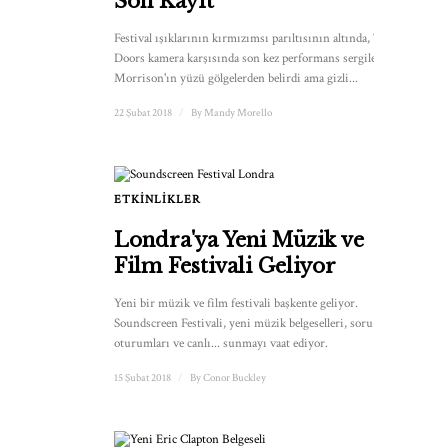
Son Kayıt
Festival ışıklarının kırmızımsı parıltısının altında, The
Doors kamera karşısında son kez performans sergiledi. Jim
Morrison'ın yüzü gölgelerden belirdi ama gizli...
22 Şubat 2018
/
By
Mandy Morello
ETKINLIKLER
Londra'ya Yeni Müzik ve
Film Festivali Geliyor
Yeni bir müzik ve film festivali başkente geliyor.
Soundscreen Festivali, yeni müzik belgeselleri, soru-cevap
oturumları ve canlı... sunmayı vaat ediyor.
15 Şubat 2018
/
By
Conor Buckley