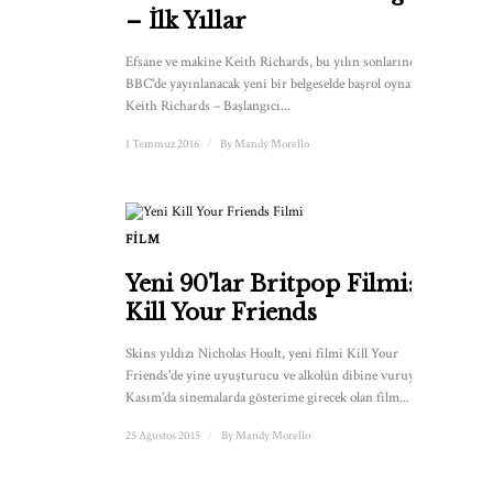
– İlk Yıllar
Efsane ve makine Keith Richards, bu yılın sonlarında
BBC'de yayınlanacak yeni bir belgeselde başrol oynayacak.
Keith Richards – Başlangıcı...
1 Temmuz 2016
/
By
Mandy Morello
FILM
Yeni 90'lar Britpop Filmi:
Kill Your Friends
Skins yıldızı Nicholas Hoult, yeni filmi Kill Your
Friends'de yine uyuşturucu ve alkolün dibine vuruyor. 6
Kasım'da sinemalarda gösterime girecek olan film...
25 Ağustos 2015
/
By
Mandy Morello