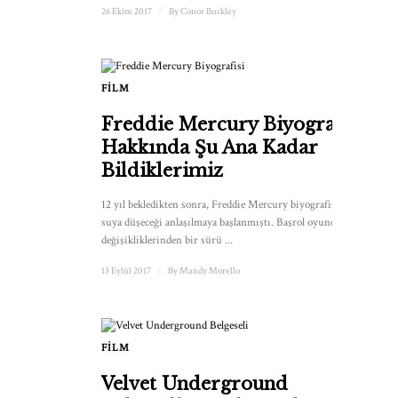
26 Ekim 2017
/
By
Conor Buckley
FILM
1
Freddie Mercury Biyografisi
Hakkında Şu Ana Kadar
Bildiklerimiz
12 yıl bekledikten sonra, Freddie Mercury biyografisinin
suya düşeceği anlaşılmaya başlanmıştı. Başrol oyuncusu
değişikliklerinden bir sürü ...
13 Eylül 2017
/
By
Mandy Morello
FILM
Velvet Underground