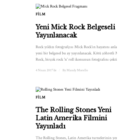
FILM
Yeni Mick Rock Belgeseli
Yayınlanacak
Rock yıldızı fotoğrafçısı Mick Rock'ın hayatını anlatan
yeni bir belgesel bu ay yayınlanacak. Kötü şöhretli Mick
Rock, birçok rock 'n' roll ikonunun fotoğrafını çekti ...
4 Nisan 2017'de
/
By
Mandy Morello
FILM
The Rolling Stones Yeni
Latin Amerika Filmini
Yayınladı
The Rolling Stones, Latin Amerika turnelerinin yeni