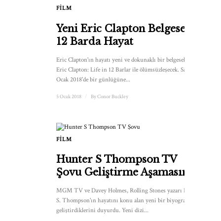
FILM
Yeni Eric Clapton Belgeseli:
12 Barda Hayat
Eric Clapton'ın hayatı yeni ve dokunaklı bir belgesel olan
Eric Clapton: Life in 12 Barlar ile ölümsüzleşecek. Sadece 10
Ocak 2018'de bir günlüğüne...
5 Ocak 2018
/
By
Conor Buckley
FILM
Hunter S Thompson TV
Şovu Geliştirme Aşamasında
MGM TV ve Davey Holmes, Rolling Stones yazarı Hunter
S. Thompson'ın hayatını konu alan yeni bir biyografi
geliştirdiklerini duyurdu. Yeni dizi...