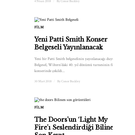
4 Nisan 2018
/
By
Conor Buckley
FILM
Yeni Patti Smith Konser
Belgeseli Yayınlanacak
Yeni bir Patti Smith belgeselinin yayınlanacağı duyuruldu.
Belgesel, Wiltern'daki 40. yıl dönümü turnesinin final
konserinde çekildi...
30 Mart 2018
/
By
Conor Buckley
FILM
The Doors'un ‘Light My
Fire’ı Seslendirdiği Bilinen