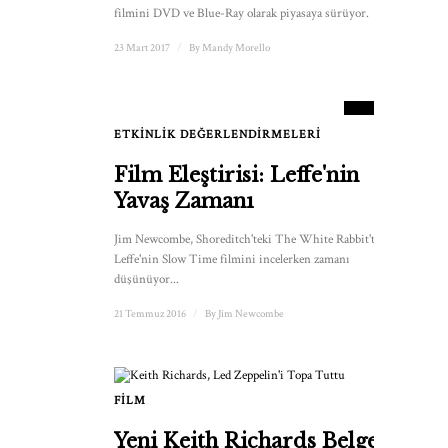
filmini DVD ve Blue-Ray olarak piyasaya sürüyor.
23 Mart 2017
/
By
Mandy Morello
7
SKOR
ETKINLIK DEĞERLENDIRMELERI
Film Eleştirisi: Leffe'nin
Yavaş Zamanı
Jim Newcombe, Shoreditch'teki The White Rabbit'te
Leffe'nin Slow Time filmini incelerken zamanı
düşünüyor...
21 Temmuz 2016
/
By
Jim Newcombe
FILM
2
Yeni Keith Richards Belgeseli