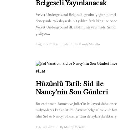
Belgeseli Yayınlanacak
Velvet Underground Belgeseli, grubu ‘yoğun görsel bir
deneyimle’ yakalayacak. 50 yıldan fazla bir süre önce The
Velvet Underground ilk albümünü yayınladı. Şimdi, grup
gidiyor...
8 Ağustos 2017 tarihinde
/
By
Mandy Morello
FILM
Hüzünlü Tatil: Sid ile
Nancy'nin Son Günleri
Bu eroinman Romeo ve Juliet'in hikayesi daha önce
milyonlarca kez anlatıldı. Sayısız belgesel ve kült biyografik
film Sid & Nancy, yükselişi tüm detaylarıyla aktarıyor...
13 Nisan 2017
/
By
Mandy Morello