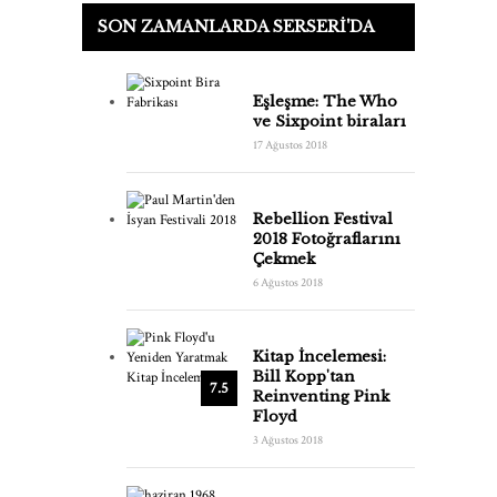
SON ZAMANLARDA SERSERI'DA
Eşleşme: The Who
ve Sixpoint biraları
17 Ağustos 2018
Rebellion Festival
2018 Fotoğraflarını
Çekmek
6 Ağustos 2018
Kitap İncelemesi:
Bill Kopp'tan
7.5
Reinventing Pink
Floyd
3 Ağustos 2018