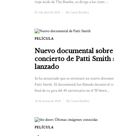
viaje ácido de The Beatles, se dirige a los cines ...
El 4 de abril de 2018
/
By
Conor Buckley
PELÍCULA
Nuevo documental sobre el
concierto de Patti Smith será
lanzado
Se ha anunciado que se estrenará un nuevo documental de
Patti Smith. El documental fue filmado durante el concierto
final de su gira del 40 aniversario en el Wiltern...
30 de marzo de 2018
/
By
Conor Buckley
PELÍCULA