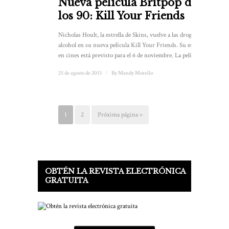
Nueva película Britpop de
los 90: Kill Your Friends
Nicholas Hoult, la estrella de Skins, vuelve a las drogas y al
alcohol en su nueva película Kill Your Friends. Su estreno
en cines está previsto para el 6 de noviembre. La película ...
25 de agosto de 2015
/
By
Mandy Morello
1
2
Próxima página »
OBTÉN LA REVISTA ELECTRÓNICA
GRATUITA