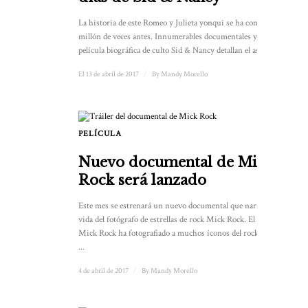
La historia de este Romeo y Julieta yonqui se ha contado un
millón de veces antes. Innumerables documentales y la
película biográfica de culto Sid & Nancy detallan el ascenso...
El 13 de abril de 2017
/
By
Mandy Morello
PELÍCULA
Nuevo documental de Mick
Rock será lanzado
Este mes se estrenará un nuevo documental que narra la
vida del fotógrafo de estrellas de rock Mick Rock. El infame
Mick Rock ha fotografiado a muchos íconos del rock ‘n’ roll
...
4 de abril de 2017
/
By
Mandy Morello