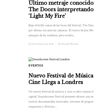
Último metraje conocido de
The Doors interpretando
‘Light My Fire’
Bajo el brillo rojizo de las luces del festival, The Doors actuó
por última vez ante las cámaras. El rostro de Jim Morrison
emergió de las sombras, pero oculto...
El 22 de febrero de 2018
/
By
Mandy Morello
EVENTOS
Nuevo Festival de Música y
Cine Llega a Londres
Un nuevo festival de música y cine se abre camino hacia la
capital. Soundscreen Festival promete ofrecer una mezcla de
nuevos documentales musicales, sesiones de preguntas y
respuestas y directos...