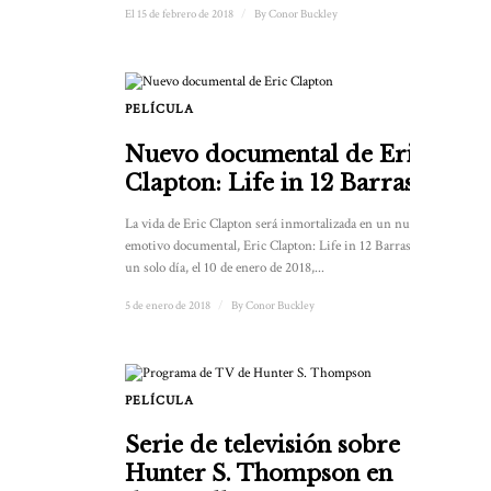
El 15 de febrero de 2018
/
By
Conor Buckley
PELÍCULA
Nuevo documental de Eric
Clapton: Life in 12 Barras
La vida de Eric Clapton será inmortalizada en un nuevo y
emotivo documental, Eric Clapton: Life in 12 Barras. Por
un solo día, el 10 de enero de 2018,...
5 de enero de 2018
/
By
Conor Buckley
PELÍCULA
Serie de televisión sobre
Hunter S. Thompson en