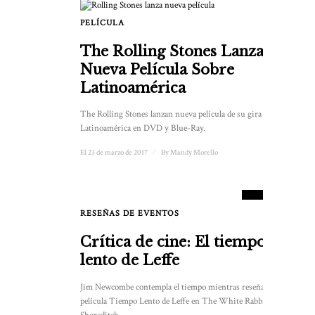
PELÍCULA
The Rolling Stones Lanzan
Nueva Película Sobre
Latinoamérica
The Rolling Stones lanzan nueva película de su gira por
Latinoamérica en DVD y Blue-Ray.
El 23 de marzo de 2017
/
By
Mandy Morello
7
PUNTUACIÓN
RESEÑAS DE EVENTOS
Crítica de cine: El tiempo
lento de Leffe
Jim Newcombe contempla el tiempo mientras reseña la
película Tiempo Lento de Leffe en The White Rabbit en