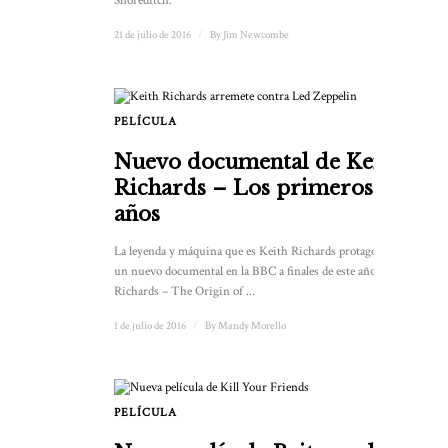
Shoreditch.
21 de julio de 2016
/
By
Jim Newcombe
PELÍCULA
2
Nuevo documental de Keith
Richards – Los primeros
años
La leyenda y máquina que es Keith Richards protagonizará
un nuevo documental en la BBC a finales de este año. Keith
Richards – The Origin of ...
1 de julio de 2016
/
By
Mandy Morello
PELÍCULA