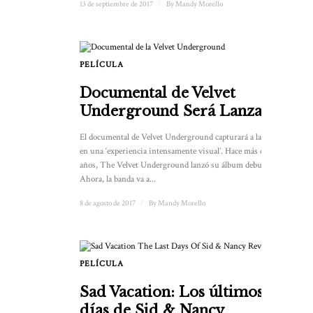
13 de septiembre de 2017
/
By
Mandy Morello
PELÍCULA
Documental de Velvet
Underground Será Lanzado
El documental de Velvet Underground capturará a la banda
en una ‘experiencia intensamente visual’. Hace más de 50
años, The Velvet Underground lanzó su álbum debut.
Ahora, la banda va a...
8 de agosto de 2017
/
By
Mandy Morello
PELÍCULA
Sad Vacation: Los últimos
días de Sid & Nancy