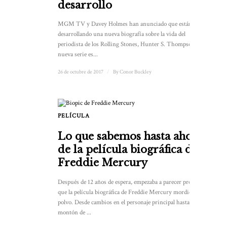
desarrollo
MGM TV y Davey Holmes han anunciado que están
desarrollando una nueva biografía sobre la vida del
periodista de los Rolling Stones, Hunter S. Thompson. La
nueva serie es...
26 de octubre de 2017
/
By
Conor Buckley
PELÍCULA
1
Lo que sabemos hasta ahora
de la película biográfica de
Freddie Mercury
Después de 12 años de espera, empezaba a parecer probable
que la película biográfica de Freddie Mercury mordiera el
polvo. Desde cambios en el personaje principal hasta un
montón de ...