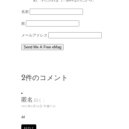
あ、手に入れよう…無料なのだから。
名前
姓
メールアドレス
2件のコメント
匿名
曰く：
2015年6月26日 午後9:34
dd
REPLY