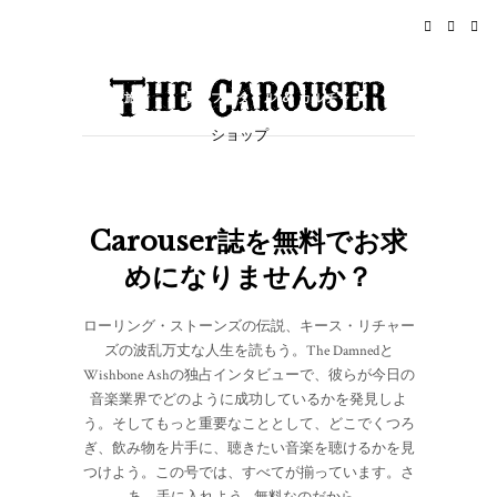
ホーム
ニュース
ロックンロール
旅行
ライフスタイル & カルチャー
ショップ
イベント
概要
Carouser誌を無料でお求
めになりませんか？
ローリング・ストーンズの伝説、キース・リチャー
ズの波乱万丈な人生を読もう。The Damnedと
Wishbone Ashの独占インタビューで、彼らが今日の
音楽業界でどのように成功しているかを発見しよ
う。そしてもっと重要なこととして、どこでくつろ
ぎ、飲み物を片手に、聴きたい音楽を聴けるかを見
つけよう。この号では、すべてが揃っています。さ