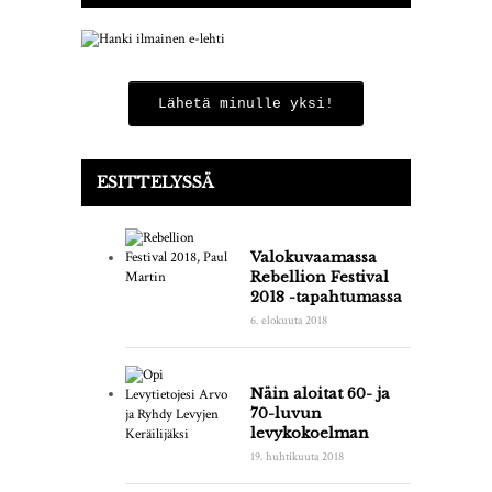
Lähetä minulle yksi!
ESITTELYSSÄ
Valokuvaamassa
Rebellion Festival
2018 -tapahtumassa
6. elokuuta 2018
Näin aloitat 60- ja
70-luvun
levykokoelman
19. huhtikuuta 2018