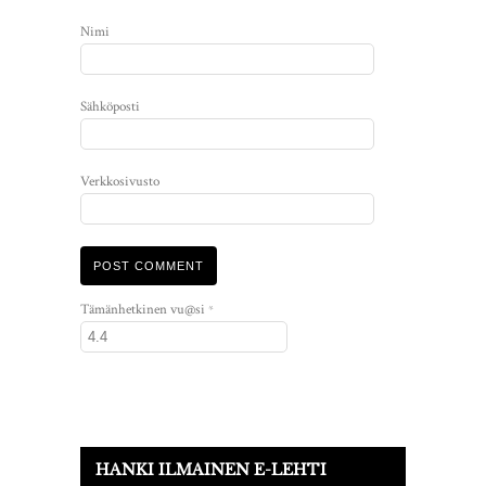
Nimi
Sähköposti
Verkkosivusto
Tämänhetkinen vu@si
*
HANKI ILMAINEN E-LEHTI