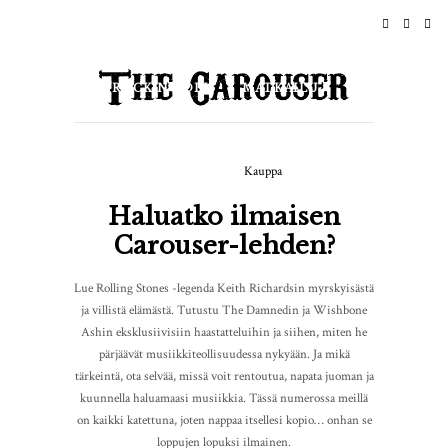
KOTI
UUTISET
ROCK N ROLL
MATKAILU
ELÄMÄNTYYLI & KULTTUURI
Kauppa
TAPAHTUMAT
TIETOJA
Haluatko ilmaisen
Carouser-lehden?
Lue Rolling Stones -legenda Keith Richardsin myrskyisästä
ja villistä elämästä. Tutustu The Damnedin ja Wishbone
Ashin eksklusiivisiin haastatteluihin ja siihen, miten he
pärjäävät musiikkiteollisuudessa nykyään. Ja mikä
tärkeintä, ota selvää, missä voit rentoutua, napata juoman ja
kuunnella haluamaasi musiikkia. Tässä numerossa meillä
on kaikki katettuna, joten nappaa itsellesi kopio… onhan se
loppujen lopuksi ilmainen.