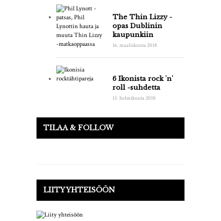
The Thin Lizzy -
opas Dublinin
kaupunkiin
16. maaliskuuta 2018
6 Ikonista rock 'n'
roll -suhdetta
13. helmikuuta 2018
TILAA & FOLLOW
LIITY YHTEISÖÖN