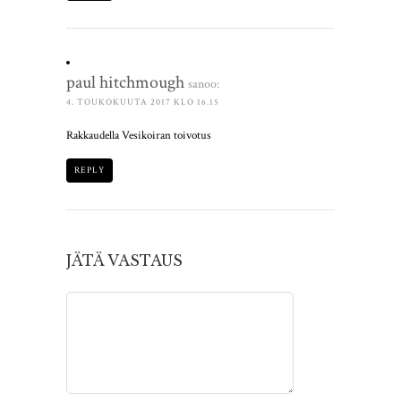
paul hitchmough
sanoo:
4. TOUKOKUUTA 2017 KLO 16.15
Rakkaudella Vesikoiran toivotus
REPLY
JÄTÄ VASTAUS