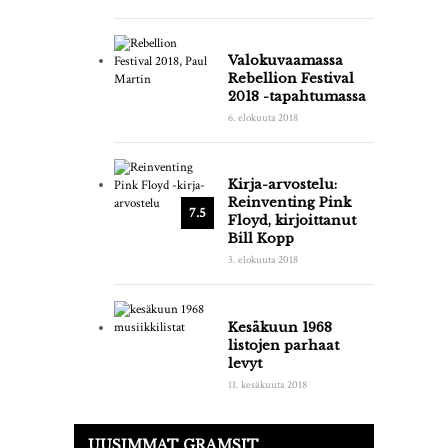
Valokuvaamassa
Rebellion Festival
2018 -tapahtumassa
6. elokuuta 2018
Kirja-arvostelu:
Reinventing Pink
7.5
Floyd, kirjoittanut
Bill Kopp
3. elokuuta 2018
Kesäkuun 1968
listojen parhaat
levyt
11. kesäkuuta 2018
UUSIMMAT GRAMSIT