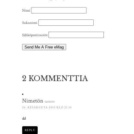
Nimi
Sukunimi
Sähköpostiosoite
2 KOMMENTTIA
Nimetön
sanoo:
26. KESÄKUUTA 2015 KLO 21.34
dd
REPLY