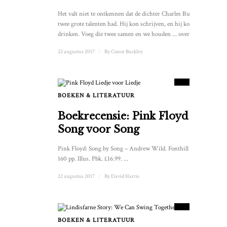
Het valt niet te ontkennen dat de dichter Charles Bukowski
twee grote talenten had. Hij kon schrijven, en hij kon
drinken. Voeg die twee samen en we houden ... over
22 augustus 2017
/
By
Conor Buckley
10
SCORE
BOEKEN & LITERATUUR
1
Boekrecensie: Pink Floyd
Song voor Song
Pink Floyd: Song by Song – Andrew Wild. Fonthill Media.
160 pp. Illus. Pbk. £16.99. ...
22 augustus 2017
/
By
David Harris
7.5
SCORE
BOEKEN & LITERATUUR