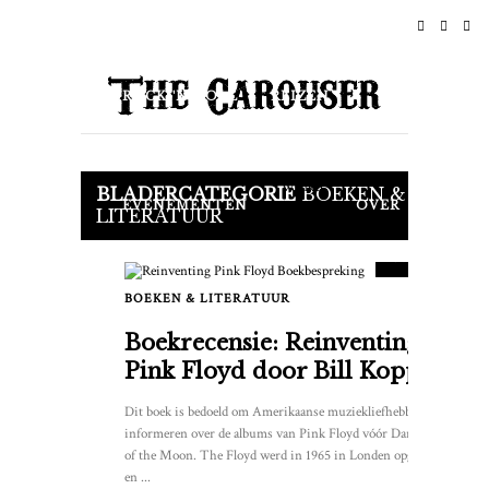
THUIS
NIEUWS
ROCK-'N-ROLL
REIZEN
LEVENSSTIJL & CULTUUR
Winkel
BLADERCATEGORIE
BOEKEN &
EVENEMENTEN
OVER
7.5
LITERATUUR
SCORE
BOEKEN & LITERATUUR
0
Boekrecensie: Reinventing
Pink Floyd door Bill Kopp
Dit boek is bedoeld om Amerikaanse muziekliefhebbers te
informeren over de albums van Pink Floyd vóór Dark Side
of the Moon. The Floyd werd in 1965 in Londen opgericht
en ...