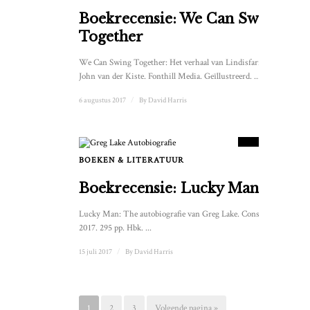
Boekrecensie: We Can Swing
Together
We Can Swing Together: Het verhaal van Lindisfarne door
John van der Kiste. Fonthill Media. Geïllustreerd. ...
6 augustus 2017
/
By
David Harris
7
SCORE
BOEKEN & LITERATUUR
2
Boekrecensie: Lucky Man
Lucky Man: The autobiografie van Greg Lake. Constable.
2017. 295 pp. Hbk. ...
15 juli 2017
/
By
David Harris
1
2
3
Volgende pagina »