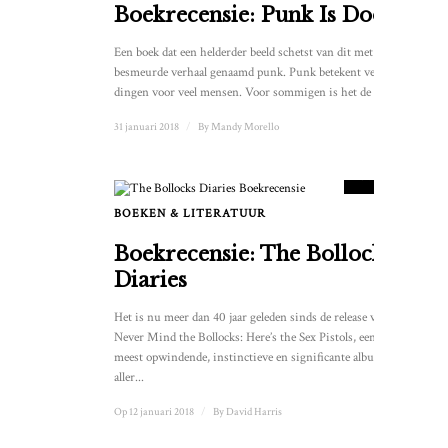
Boekrecensie: Punk Is Dood
Een boek dat een helderder beeld schetst van dit met lijm
besmeurde verhaal genaamd punk. Punk betekent veel
dingen voor veel mensen. Voor sommigen is het de ...
31 januari 2018
/
By
Mandy Morello
8
SCORE
BOEKEN & LITERATUUR
2
Boekrecensie: The Bollocks
Diaries
Het is nu meer dan 40 jaar geleden sinds de release van
Never Mind the Bollocks: Here’s the Sex Pistols, een van de
meest opwindende, instinctieve en significante albums
aller...
Op 12 januari 2018
/
By
David Harris
9