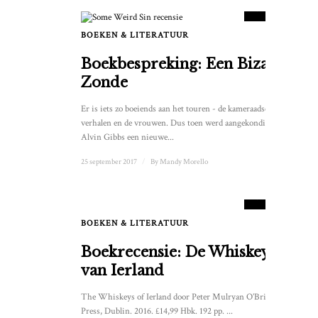
SCORE
BOEKEN & LITERATUUR
Boekbespreking: Een Bizarre
Zonde
Er is iets zo boeiends aan het touren - de kameraadschap, de
verhalen en de vrouwen. Dus toen werd aangekondigd dat
Alvin Gibbs een nieuwe...
25 september 2017
/
By
Mandy Morello
7.5
SCORE
BOEKEN & LITERATUUR
Boekrecensie: De Whiskey's
van Ierland
The Whiskeys of Ierland door Peter Mulryan O’Brien
Press, Dublin. 2016. £14,99 Hbk. 192 pp. ...