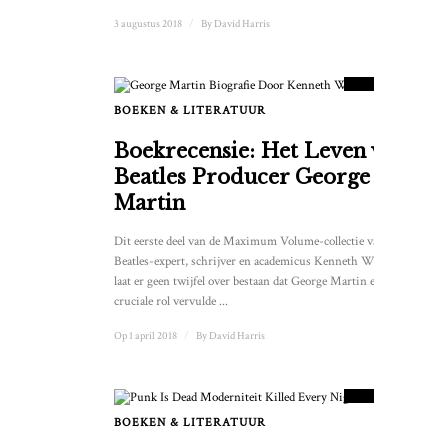
3 augustus 2018
/
By
David Harris
7.5
SCORE
BOEKEN & LITERATUUR
Boekrecensie: Het Leven van
Beatles Producer George
Martin
Dit eerste deel van de Maximum Volume-collectie van
Beatles-expert, schrijver en academicus Kenneth Womack
laat er geen twijfel over bestaan dat George Martin een
cruciale rol vervulde ...
Op 1 april 2018
/
By
David Harris
9
SCORE
BOEKEN & LITERATUUR