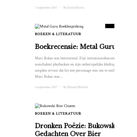
7 september 2017
/
By
David Harris
10
SCORE
BOEKEN & LITERATUUR
Boekrecensie: Metal Guru
Marc Bolan was betoverend. Zijn imitatiesnobaccent,
nonchalant playbacken en zijn onberispelijke kledingsmaak
zorgden ervoor dat hij een personage was om te onthouden.
Marc Bolan was...
4 september 2017
/
By
Mandy Morello
BOEKEN & LITERATUUR
Dronken Poëzie: Bukowski's
Gedachten Over Bier