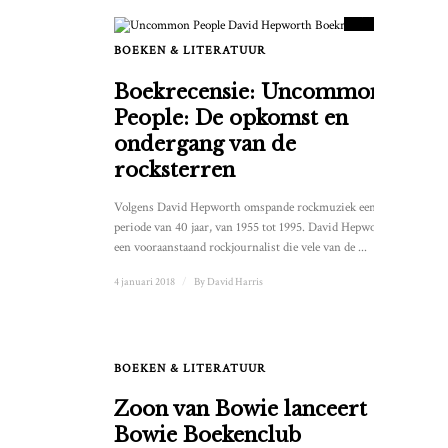
SCORE
BOEKEN & LITERATUUR
Boekrecensie: Uncommon
People: De opkomst en
ondergang van de
rocksterren
Volgens David Hepworth omspande rockmuziek een
periode van 40 jaar, van 1955 tot 1995. David Hepworth,
een vooraanstaand rockjournalist die vele van de ...
4 januari 2018
/
By
David Harris
BOEKEN & LITERATUUR
Zoon van Bowie lanceert
Bowie Boekenclub