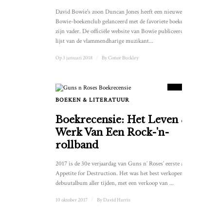
David Bowie's zoon Duncan Jones heeft een nieuwe online
Bowie-boekenclub gelanceerd met de favoriete boeken van
zijn vader. De officiële website van Bowie publiceerde een
lijst van de vlammendharige muzikant...
Op 3 januari 2018
/
By
Conor Buckley
7
SCORE
BOEKEN & LITERATUUR
Boekrecensie: Het Leven &
Werk Van Een Rock-'n-
rollband
2017 is de 30e verjaardag van Guns n’ Roses’ eerste album,
Appetite for Destruction. Het was het best verkopende
debuutalbum aller tijden, met een verkoop van ...
10 oktober 2017
/
By
David Harris
8.5