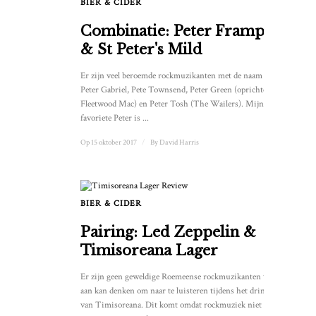
BIER & CIDER
Combinatie: Peter Frampton
& St Peter's Mild
Er zijn veel beroemde rockmuzikanten met de naam Peter:
Peter Gabriel, Pete Townsend, Peter Green (oprichter van
Fleetwood Mac) en Peter Tosh (The Wailers). Mijn
favoriete Peter is ...
Op 15 oktober 2017
/
By
David Harris
BIER & CIDER
Pairing: Led Zeppelin &
Timisoreana Lager
Er zijn geen geweldige Roemeense rockmuzikanten waar ik
aan kan denken om naar te luisteren tijdens het drinken
van Timisoreana. Dit komt omdat rockmuziek niet officieel