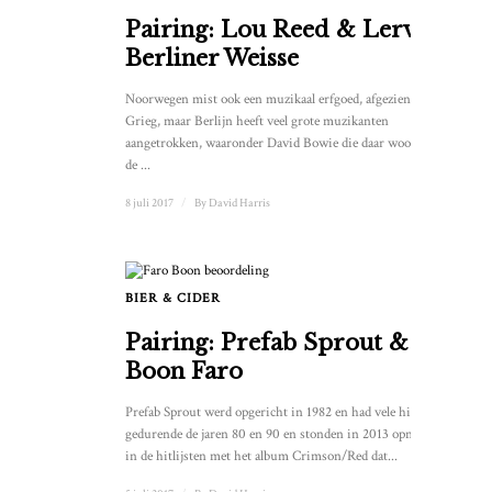
Pairing: Lou Reed & Lervig
Berliner Weisse
Noorwegen mist ook een muzikaal erfgoed, afgezien van
Grieg, maar Berlijn heeft veel grote muzikanten
aangetrokken, waaronder David Bowie die daar woonde in
de ...
8 juli 2017
/
By
David Harris
BIER & CIDER
Pairing: Prefab Sprout &
Boon Faro
Prefab Sprout werd opgericht in 1982 en had vele hits
gedurende de jaren 80 en 90 en stonden in 2013 opnieuw
in de hitlijsten met het album Crimson/Red dat...