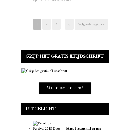
5 juli 2017
/
By
David Harris
1
2
3
...
8
Volgende pagina »
GRIJP HET GRATIS ETIJDSCHRIFT
Stuur me er een!
UITGELICHT
Het fotograferen