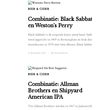
BIER & CIDER
Combinatie: Black Sabbath
en Weston's Perry
Black Sabbath is de originele heavy metal band. Sabbath
werd opgericht in 1969 in Birmingham en brak door in de
muziekscene in 1970 met twee albums; Black Sabbath ...
11 december 2017
/
By
David Harris
BIER & CIDER
Combinatie: Allman
Brothers en Shipyard
American IPA
The Allman Brothers werden in 1967 in Jacksonville,