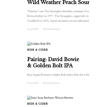
Wild Weather Peach Sour
"Peaches" van The Stranglers bereikte nummer 8 in de
Britse hitlijst in 1977. The Stranglers, opgericht in
Guildford in 1974, waren de meest succesvolle band ...
26 juli 2017
/
By
David Harris
BIER & CIDER
Pairing: David Bowie
& Golden Bolt IPA
Box Steam Brewery Golden Bolt India Pale Ale 3.8% alc. ...
19 juli 2017
/
By
David Harris
BIER & CIDER