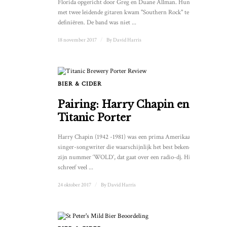
Florida opgericht door Greg en Duane Allman. Hun aanpak
met twee leidende gitaren kwam "Southern Rock" te
definiëren. De band was niet ...
18 november 2017
/
By
David Harris
BIER & CIDER
Pairing: Harry Chapin en
Titanic Porter
Harry Chapin (1942 -1981) was een prima Amerikaanse
singer-songwriter die waarschijnlijk het best bekend is van
zijn nummer ‘WOLD’, dat gaat over een radio-dj. Hij
schreef veel ...
24 oktober 2017
/
By
David Harris