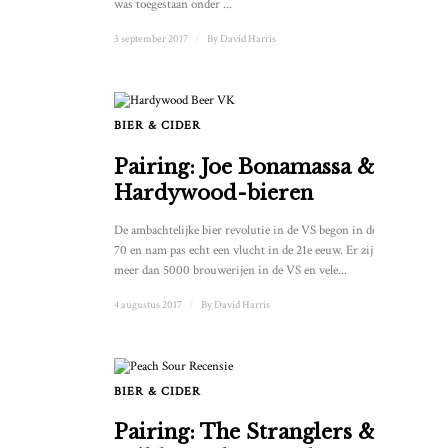
was toegestaan onder ...
3 september 2017
/
By
David Harris
BIER & CIDER
Pairing: Joe Bonamassa &
Hardywood-bieren
De ambachtelijke bier revolutie in de VS begon in de jaren
70 en nam pas echt een vlucht in de 21e eeuw. Er zijn nu
meer dan 5000 brouwerijen in de VS en vele...
4 augustus 2017
/
By
David Harris
BIER & CIDER
Pairing: The Stranglers &