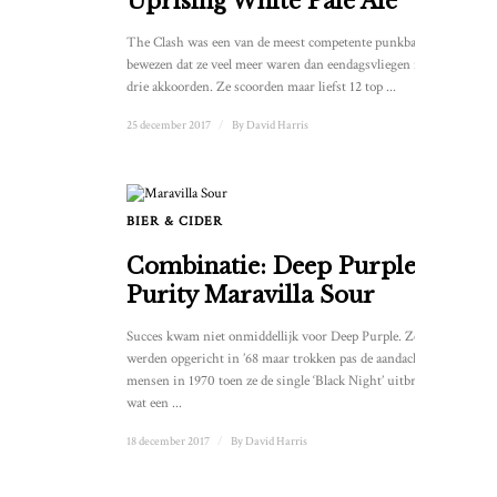
Uprising White Pale Ale
The Clash was een van de meest competente punkbands die
bewezen dat ze veel meer waren dan eendagsvliegen met
drie akkoorden. Ze scoorden maar liefst 12 top ...
25 december 2017
/
By
David Harris
BIER & CIDER
Combinatie: Deep Purple en
Purity Maravilla Sour
Succes kwam niet onmiddellijk voor Deep Purple. Ze
werden opgericht in ’68 maar trokken pas de aandacht van
mensen in 1970 toen ze de single ‘Black Night’ uitbrachten,
wat een ...
18 december 2017
/
By
David Harris