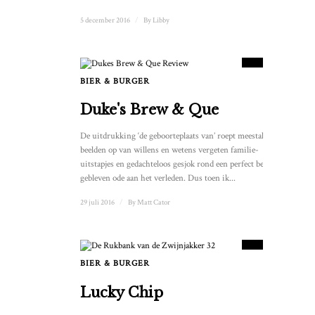
5 december 2016
/
By
Libby
9
SCORE
BIER & BURGER
Duke's Brew & Que
De uitdrukking ‘de geboorteplaats van’ roept meestal
beelden op van willens en wetens vergeten familie-
uitstapjes en gedachteloos gesjok rond een perfect bewaard
gebleven ode aan het verleden. Dus toen ik...
29 juli 2016
/
By
Matt Cator
8.5
SCORE
BIER & BURGER
Lucky Chip