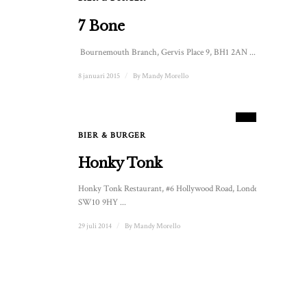
7 Bone
Bournemouth Branch, Gervis Place 9, BH1 2AN ...
8 januari 2015
/
By
Mandy Morello
8
SCORE
BIER & BURGER
Honky Tonk
Honky Tonk Restaurant, #6 Hollywood Road, Londen
SW10 9HY ...
29 juli 2014
/
By
Mandy Morello