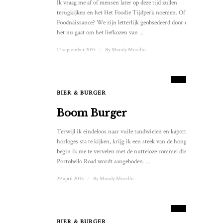
Ik vraag me af of mensen later op deze tijd zullen
terugkijken en het Het Foodie Tijdperk noemen. Of de
Foodnaissance? We zijn letterlijk geobsedeerd door eten. Of
het nu gaat om het liefkozen van ...
17 september 2015
/
By
Mandy Morello
6.5
SCORE
BIER & BURGER
Boom Burger
Terwijl ik eindeloos naar vuile tandwielen en kapotte
horloges sta te kijken, krijg ik een steek van de honger en
begin ik me te vervelen met de nutteloze rommel die op
Portobello Road wordt aangeboden. ...
29 april 2015
/
By
Mandy Morello
7
SCORE
BIER & BURGER
3