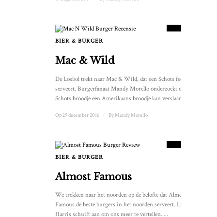
9.5
SCORE
BIER & BURGER
Mac & Wild
De Losbol trekt naar Mac & Wild, dat een Schots feestmaal
serveert. Burgerfanaat Mandy Morello onderzoekt of een
Schots broodje een Amerikaans broodje kan verslaan. ...
Op 29 december 2016
/
By
Mandy Morello
9
SCORE
BIER & BURGER
Almost Famous
We trekken naar het noorden op de belofte dat Almost
Famous de beste burgers in het noorden serveert. Libby
Harris schuift aan om ons meer te vertellen. ...