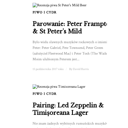
PIWO I CYDR
Parowanie: Peter Frampton
& St Peter’s Mild
Było wielu sławnych muzyków rockowych o imieniu
Peter: Peter Gabriel, Pete Townsend, Peter Green
(założyciel Fleetwood Mac) i Peter Tosh (The Wailers).
Moim ulubionym Peterem jest...
15 października 2017 roku
/
By
David Harris
PIWO I CYDR
Pairing: Led Zeppelin &
Timișoreana Lager
Nie znam żadnych wybitnych rumuńskich muzyków