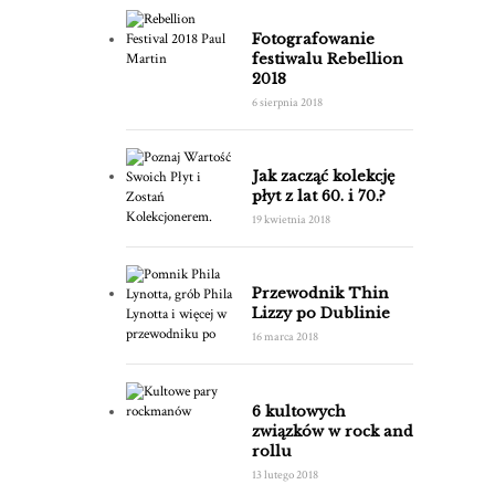
Fotografowanie
festiwalu Rebellion
2018
6 sierpnia 2018
Jak zacząć kolekcję
płyt z lat 60. i 70.?
19 kwietnia 2018
Przewodnik Thin
Lizzy po Dublinie
16 marca 2018
6 kultowych
związków w rock and
rollu
13 lutego 2018