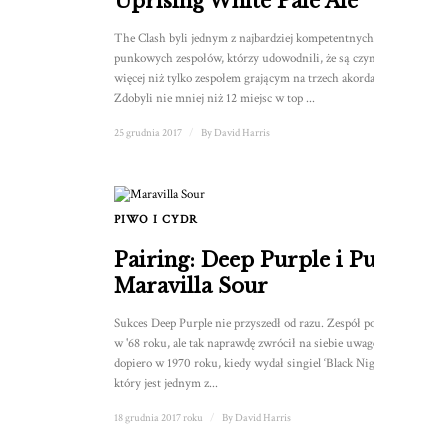
Uprising White Pale Ale
The Clash byli jednym z najbardziej kompetentnych
punkowych zespołów, którzy udowodnili, że są czymś
więcej niż tylko zespołem grającym na trzech akordach.
Zdobyli nie mniej niż 12 miejsc w top ...
25 grudnia 2017
/
By
David Harris
PIWO I CYDR
Pairing: Deep Purple i Purity
Maravilla Sour
Sukces Deep Purple nie przyszedł od razu. Zespół powstał
w '68 roku, ale tak naprawdę zwrócił na siebie uwagę
dopiero w 1970 roku, kiedy wydał singiel ‘Black Night’,
który jest jednym z...
18 grudnia 2017 roku
/
By
David Harris