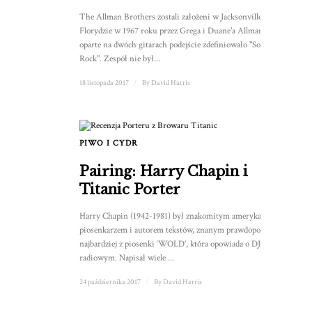
The Allman Brothers zostali założeni w Jacksonville na
Florydzie w 1967 roku przez Grega i Duane'a Allmanów. Ich
oparte na dwóch gitarach podejście zdefiniowało "Southern
Rock". Zespół nie był...
18 listopada 2017
/
By
David Harris
PIWO I CYDR
Pairing: Harry Chapin i
Titanic Porter
Harry Chapin (1942-1981) był znakomitym amerykańskim
piosenkarzem i autorem tekstów, znanym prawdopodobnie
najbardziej z piosenki ‘WOLD’, która opowiada o DJ-u
radiowym. Napisał wiele ...
24 października 2017
/
By
David Harris