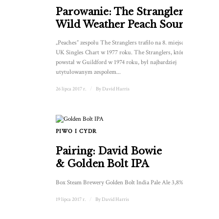
Parowanie: The Stranglers &
Wild Weather Peach Sour
„Peaches” zespołu The Stranglers trafiło na 8. miejsce listy
UK Singles Chart w 1977 roku. The Stranglers, który
powstał w Guildford w 1974 roku, był najbardziej
utytułowanym zespołem...
26 lipca 2017 r.
/
By
David Harris
PIWO I CYDR
Pairing: David Bowie
& Golden Bolt IPA
Box Steam Brewery Golden Bolt India Pale Ale 3,8% alk. ...
19 lipca 2017 r.
/
By
David Harris