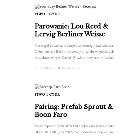
PIWO I CYDR
Parowanie: Lou Reed &
Lervig Berliner Weisse
Norwegii również brakuje muzycznego dziedzictwa, poza
Griegiem, ale Berlin przyciągnął wielu wspaniałych
muzyków, w tym Davida Bowie, który tam mieszkał w...
8 lipca 2017 r.
/
By
David Harris
PIWO I CYDR
Pairing: Prefab Sprout &
Boon Faro
Prefab Sprout powstał w 1982 roku i miał wiele hitów w
latach 80. i 90., a w 2013 roku ponownie pojawił się na