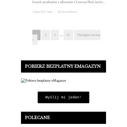
listach przebojów z albumem Crimson/Red, który...
5 lipca 2017 roku
/
By
David Harris
1
2
3
...
11
Następna strona
»
POBIERZ BEZPŁATNY EMAGAZYN
Wyślij mi jeden!
POLECANE