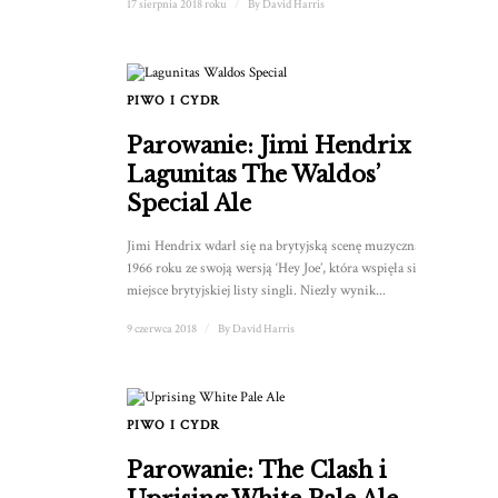
17 sierpnia 2018 roku
/
By
David Harris
PIWO I CYDR
Parowanie: Jimi Hendrix i
Lagunitas The Waldos’
Special Ale
Jimi Hendrix wdarł się na brytyjską scenę muzyczną w
1966 roku ze swoją wersją ‘Hey Joe’, która wspięła się na 6.
miejsce brytyjskiej listy singli. Niezły wynik...
9 czerwca 2018
/
By
David Harris
PIWO I CYDR
Parowanie: The Clash i