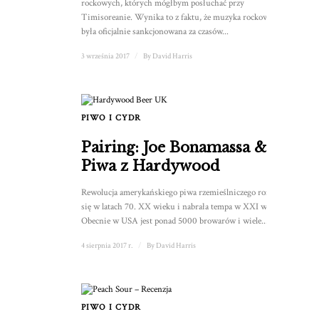
rockowych, których mógłbym posłuchać przy
Timisoreanie. Wynika to z faktu, że muzyka rockowa nie
była oficjalnie sankcjonowana za czasów...
3 września 2017
/
By
David Harris
PIWO I CYDR
Pairing: Joe Bonamassa &
Piwa z Hardywood
Rewolucja amerykańskiego piwa rzemieślniczego rozpoczęła
się w latach 70. XX wieku i nabrała tempa w XXI wieku.
Obecnie w USA jest ponad 5000 browarów i wiele...
4 sierpnia 2017 r.
/
By
David Harris
PIWO I CYDR