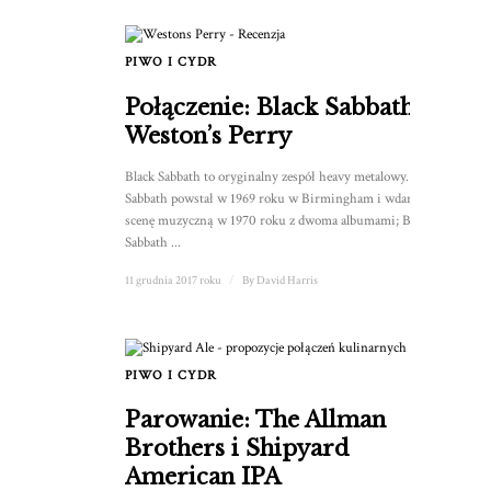
PIWO I CYDR
Połączenie: Black Sabbath i
Weston’s Perry
Black Sabbath to oryginalny zespół heavy metalowy.
Sabbath powstał w 1969 roku w Birmingham i wdarł się na
scenę muzyczną w 1970 roku z dwoma albumami; Black
Sabbath ...
11 grudnia 2017 roku
/
By
David Harris
PIWO I CYDR
Parowanie: The Allman
Brothers i Shipyard
American IPA