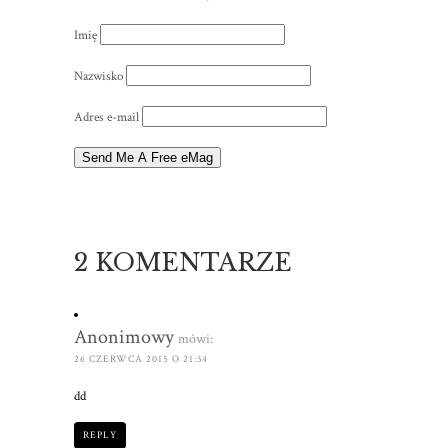
Imię
Nazwisko
Adres e-mail
2 KOMENTARZE
Anonimowy
mówi:
26 CZERWCA 2015 O 21:34
dd
REPLY