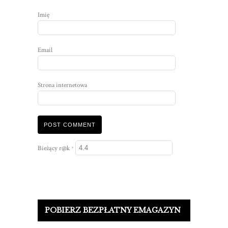
Imię
Email
Strona internetowa
Bieżący r@k
*
POBIERZ BEZPŁATNY EMAGAZYN