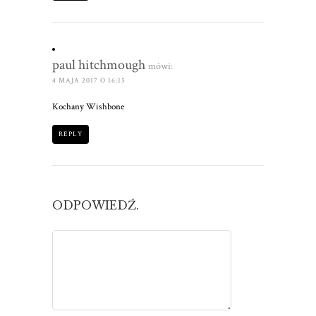
paul hitchmough
mówi:
4 MAJA 2017 O 16:15
Kochany Wishbone
REPLY
ODPOWIEDŹ.