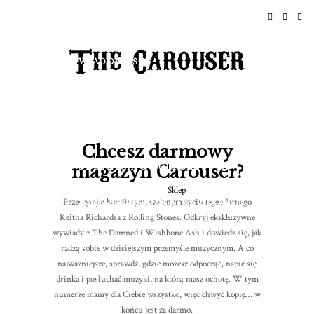
STRONA GŁÓWNA
WIADOMOŚCI
ROCK AND ROLL
PODRÓŻOWAĆ
Chcesz darmowy
STYL ŻYCIA & CULTURE STYL
magazyn Carouser?
Sklep
Przeczytaj o burzliwym, szalonym życiu legendarnego
ŻYCIA I KULTURA STYL ŻYCIA I
WYDARZENIA
O MNIE
Keitha Richardsa z Rolling Stones. Odkryj ekskluzywne
wywiady z The Damned i Wishbone Ash i dowiedz się, jak
KULTURA
radzą sobie w dzisiejszym przemyśle muzycznym. A co
najważniejsze, sprawdź, gdzie możesz odpocząć, napić się
drinka i posłuchać muzyki, na którą masz ochotę. W tym
numerze mamy dla Ciebie wszystko, więc chwyć kopię… w
końcu jest za darmo.