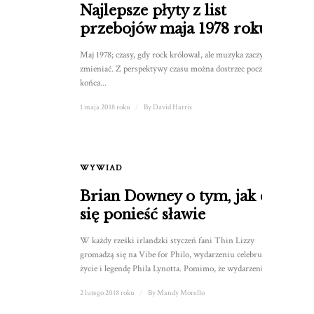
Najlepsze płyty z list
przebojów maja 1978 roku
Maj 1978; czasy, gdy rock królował, ale muzyka zaczynała się
zmieniać. Z perspektywy czasu można dostrzec początek
końca...
1 maja 2018 roku
/
By
David Harris
WYWIAD
Brian Downey o tym, jak dał
się ponieść sławie
W każdy rześki irlandzki styczeń fani Thin Lizzy
gromadzą się na Vibe for Philo, wydarzeniu celebrującym
życie i legendę Phila Lynotta. Pomimo, że wydarzenie...
2 lutego 2018 roku
/
By
Mandy Morello