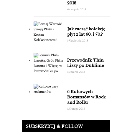
2018
6 sierpnia 2018
Jak zacząć kolekcję
płyt z lat 60. i 70.?
19 kwietnia 2018
Przewodnik Thin
Lizzy po Dublinie
16 marca 2018
6 Kultowych
Romansów w Rock
and Rollu
13 lutego 2018
SUBSKRYBUJ & FOLLOW