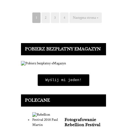
1
2
3
4
Następna strona »
POBIERZ BEZPŁATNY EMAGAZYN
Wyślij mi jeden!
POLECANE
Fotografowanie
Rebellion Festival