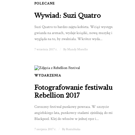
POLECANE
Wywiad: Suzi Quatro
Suzi Quatro to bardzo zajęta kobieta. Wciąż występuje jako
gwiazda na arenach, wydaje książki, nową muzykę i nie
wygląda na to, by zwalniała. Wkrótce wyda...
7 września 2017 r.
/
By
Mandy Morello
WYDARZENIA
1
Fotografowanie festiwalu
Rebellion 2017
Coroczny festiwal punkowy powraca. W szczycie
angielskiego lata, punkowcy stadami zjeżdżają do miasta
Blackpool. Klej do włosów w jednej ręce i...
7 sierpnia 2017 r.
/
By
Rozrabiaka