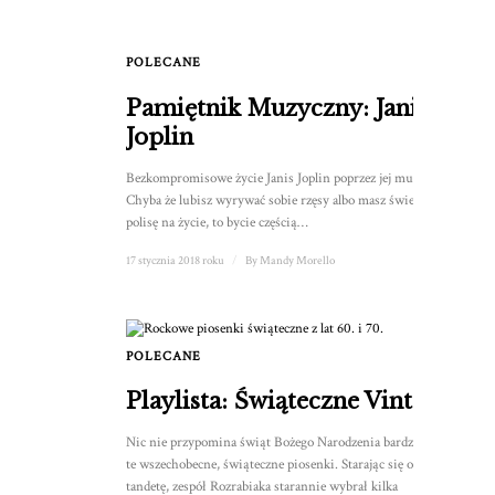
POLECANE
Pamiętnik Muzyczny: Janis
Joplin
Bezkompromisowe życie Janis Joplin poprzez jej muzykę.
Chyba że lubisz wyrywać sobie rzęsy albo masz świetną
polisę na życie, to bycie częścią…
17 stycznia 2018 roku
/
By
Mandy Morello
POLECANE
Playlista: Świąteczne Vintage
Nic nie przypomina świąt Bożego Narodzenia bardziej niż
te wszechobecne, świąteczne piosenki. Starając się odsiać
tandetę, zespół Rozrabiaka starannie wybrał kilka