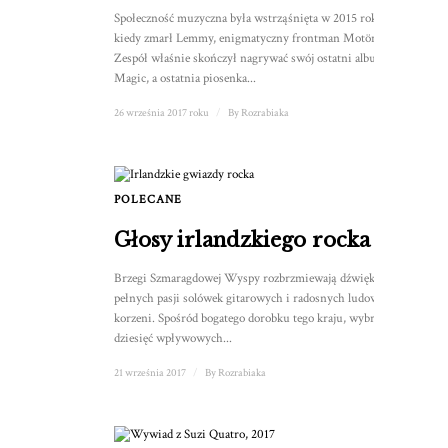
Społeczność muzyczna była wstrząśnięta w 2015 roku,
kiedy zmarł Lemmy, enigmatyczny frontman Motörhead.
Zespół właśnie skończył nagrywać swój ostatni album, Bad
Magic, a ostatnia piosenka...
26 września 2017 roku
/
By
Rozrabiaka
POLECANE
1
Głosy irlandzkiego rocka
Brzegi Szmaragdowej Wyspy rozbrzmiewają dźwiękami
pełnych pasji solówek gitarowych i radosnych ludowych
korzeni. Spośród bogatego dorobku tego kraju, wybraliśmy
dziesięć wpływowych...
21 września 2017
/
By
Rozrabiaka