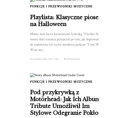
FUNKCJE I PRZEWODNIKI MUZYCZNE
Playlista: Klasyczne piosenki
na Halloween
Mamy dość bycia karmionymi łyżeczką "Thriller Nights" i
mamy dość tracenia przyjaciół po tym, jak doprowadziły nas
do szaleństwa ich ruchy miednicą podczas "Time Warp".
Więc my...
23 października 2017 roku
/
By
Rozrabiaka
FUNKCJE I PRZEWODNIKI MUZYCZNE
Pod przykrywką z
Motörhead: Jak Ich Album
Tribute Umożliwił Im
Stylowe Odegranie Pokłonu