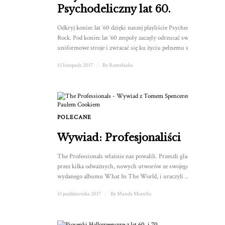
Psychodeliczny lat 60.
Odkryj koniec lat ’60 dzięki naszej playliście Psychedelic
Rock. Pod koniec lat ’60 zespoły zaczęły odrzucać swoje
uniformowe stroje i zwracać się ku życiu pełnemu seksu, ...
15 listopada 2017
/
By
Rozrabiaka
POLECANE
1
Wywiad: Profesjonaliści
The Professionals właśnie nas powalili. Przeszli gładko
przez kilka odważnych, nowych utworów ze swojego świeżo
wydanego albumu What In The World, i uraczyli ...
31 października 2017
/
By
Mandy Morello