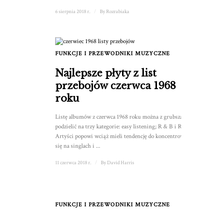
6 sierpnia 2018 r.
/
By
Rozrabiaka
FUNKCJE I PRZEWODNIKI MUZYCZNE
Najlepsze płyty z list
przebojów czerwca 1968
roku
Listę albumów z czerwca 1968 roku można z grubsza
podzielić na trzy kategorie: easy listening; R & B i Rock.
Artyści popowi wciąż mieli tendencję do koncentrowania
się na singlach i ...
11 czerwca 2018 r.
/
By
David Harris
FUNKCJE I PRZEWODNIKI MUZYCZNE
1