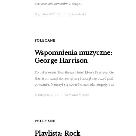
klasycznych utworów vintage...
14 grudnia 2017 roku
/
By
Rozrabiaka
POLECANE
1
Wspomnienia muzyczne:
George Harrison
Po usłyszeniu ‘Heartbreak Hotel’ Elvisa Presleya, George
Harrison wziął do ręki gitarę i zaczął się uczyć grać na
poważnie. Nauczył się coverów, zakładał zespoły i zaczął ...
21 listopada 2017 r.
/
By
Mandy Morello
POLECANE
1
Playlista: Rock