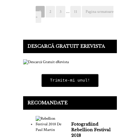
1
2
3
…
11
Pagina urmatoare
»
DESCARCĂ GRATUIT EREVISTA
Trimite-mi unul!
RECOMANDATE
Fotografiind
Rebellion Festival
2018