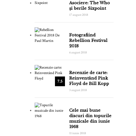
Asociere: The Who
și berile Sixpoint
17 august 2018
Fotografiind
Rebellion Festival
2018
6 august 2018
Recenzie de carte:
Reinventând Pink
7.5
Floyd de Bill Kopp
3 august 2018
Cele mai bune
discuri din topurile
muzicale din iunie
1968
11 iunie 2018