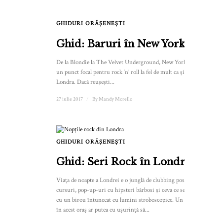
GHIDURI ORĂȘENEȘTI
Ghid: Baruri în New York
De la Blondie la The Velvet Underground, New York a fost
un punct focal pentru rock ‘n’ roll la fel de mult ca și
Londra. Dacă reușești...
27 iulie 2017
/
By
Mandy Morello
GHIDURI ORĂȘENEȘTI
Ghid: Seri Rock în Londra
Viața de noapte a Londrei e o junglă de clubbing post-
cursuri, pop-up-uri cu hipsteri bărbosi și ceva ce seamănă
cu un birou întunecat cu lumini stroboscopice. Un străin
în acest oraș ar putea cu ușurință să...