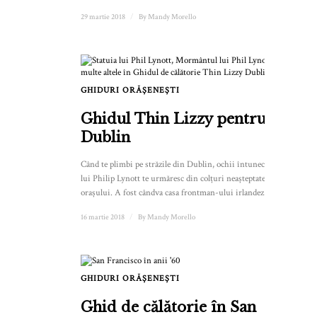
29 martie 2018
/
By
Mandy Morello
GHIDURI ORĂȘENEȘTI
Ghidul Thin Lizzy pentru
Dublin
Când te plimbi pe străzile din Dublin, ochii întunecați ai
lui Philip Lynott te urmăresc din colțuri neașteptate ale
orașului. A fost cândva casa frontman-ului irlandez...
16 martie 2018
/
By
Mandy Morello
GHIDURI ORĂȘENEȘTI
Ghid de călătorie în San