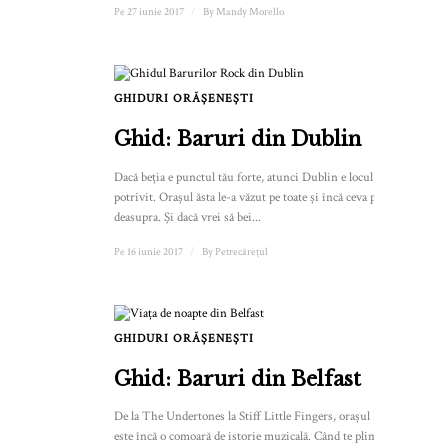
Pe 27 iunie 2017
/
By
Mandy Morello
GHIDURI ORĂȘENEȘTI
Ghid: Baruri din Dublin
Dacă beția e punctul tău forte, atunci Dublin e locul
potrivit. Orașul ăsta le-a văzut pe toate și încă ceva pe
deasupra. Și dacă vrei să bei...
Pe 16 iunie 2017
/
By
Petrecărețul
GHIDURI ORĂȘENEȘTI
Ghid: Baruri din Belfast
De la The Undertones la Stiff Little Fingers, orașul Belfast
este încă o comoară de istorie muzicală. Când te plimbi pe