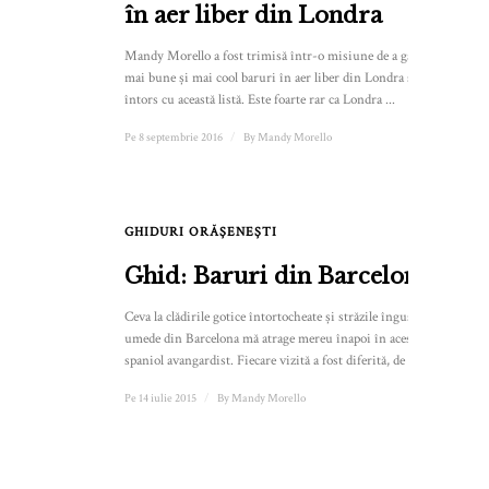
în aer liber din Londra
Mandy Morello a fost trimisă într-o misiune de a găsi cele
mai bune și mai cool baruri în aer liber din Londra și s-a
întors cu această listă. Este foarte rar ca Londra ...
Pe 8 septembrie 2016
/
By
Mandy Morello
GHIDURI ORĂȘENEȘTI
Ghid: Baruri din Barcelona
Ceva la clădirile gotice întortocheate și străzile înguste și
umede din Barcelona mă atrage mereu înapoi în acest oraș
spaniol avangardist. Fiecare vizită a fost diferită, de la ...
Pe 14 iulie 2015
/
By
Mandy Morello