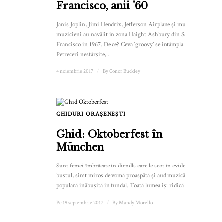
Francisco, anii '60
Janis Joplin, Jimi Hendrix, Jefferson Airplane și mulți alți
muzicieni au năvălit în zona Haight Ashbury din San
Francisco în 1967. De ce? Ceva ‘groovy’ se întâmpla.
Petreceri nesfârșite, ...
4 noiembrie 2017
/
By
Conor Buckley
GHIDURI ORĂȘENEȘTI
Ghid: Oktoberfest în
München
Sunt femei îmbrăcate în dirndls care le scot în evidență
bustul, simt miros de vomă proaspătă și aud muzică
populară înăbușită în fundal. Toată lumea își ridică ...
Pe 19 septembrie 2017
/
By
Mandy Morello