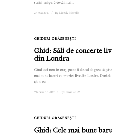
străzi, asigură-te că intri...
27 mai 2017
/
By
Mandy Morello
GHIDURI ORĂȘENEȘTI
Ghid: Săli de concerte live
din Londra
Când ești nou în oraș, poate fi destul de greu să găsești cele
mai bune locuri cu muzică live din Londra. Daniela CM te
ajută cu ...
9 februarie 2017
/
By
Daniela CM
GHIDURI ORĂȘENEȘTI
Ghid: Cele mai bune baruri