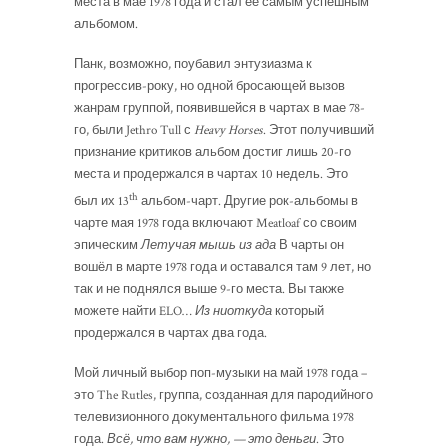
места в ​​мае 1978 года и стал ее самым успешным
альбомом.
Панк, возможно, поубавил энтузиазма к
прогрессив-року, но одной бросающей вызов
жанрам группой, появившейся в чартах в мае 78-
го, были Jethro Tull с
Heavy Horses
. Этот получивший
признание критиков альбом достиг лишь 20-го
места и продержался в чартах 10 недель. Это
th
был их 13
альбом-чарт. Другие рок-альбомы в
чарте мая 1978 года включают Meatloaf со своим
эпическим
Летучая мышь из ада
В чарты он
вошёл в марте 1978 года и оставался там 9 лет, но
так и не поднялся выше 9-го места. Вы также
можете найти ELO…
Из ниоткуда
который
продержался в чартах два года.
Мой личный выбор поп-музыки на май 1978 года –
это The Rutles, группа, созданная для пародийного
телевизионного документального фильма 1978
года.
Всё, что вам нужно, — это деньги
. Это