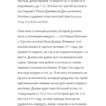
месяца, дебютировав 29 апреля на 16-м месте и
поднявшись до 7-го. Это был их третий альбом и
последний с Ронни Джеймсом Дио на вокале.
Альбом содержит классический трек Rainbow
‘Long Live Rock and Roll’.
Поистине отличный альбом, который должен
быть в коллекции каждого — это
Новые Ботинки
и Трусики
альбом Иэна Дьюри. Впервые этот
альбом вошел в чарты в октябре 1977 года, где
провел 90 недель, но так и не поднялся выше 5-го
места. Дьюри уже давно был на музыкальной
сцене, прежде чем добился успеха со своим
первым сольным альбомом. В мае 1978 года он
все еще входил в топ-20. Я не могу вспомнить ни
одного исполнителя, который придумал бы такой
оригинальный сборник песен для своего первого
альбома. Дьюри ждал еще больший успех со
следующим LP
Do It Yourself
который достиг 2-го
места в 1979 году, но ему никогда больше не
удавалось передать юмор, энергию и энтузиазм,