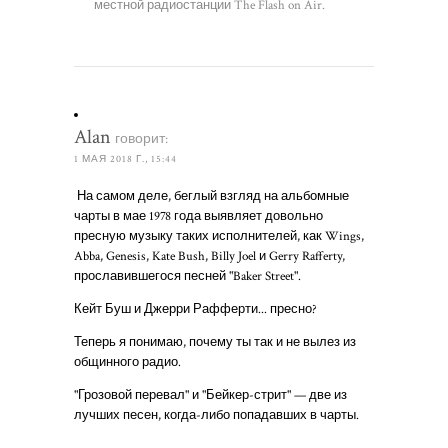
местной радиостанции The Flash on Air.
Alan
говорит:
1 МАЯ 2018 Г., 15:44
На самом деле, беглый взгляд на альбомные
чарты в мае 1978 года выявляет довольно
пресную музыку таких исполнителей, как Wings,
Abba, Genesis, Kate Bush, Billy Joel и Gerry Rafferty,
прославившегося песней "Baker Street".
Кейт Буш и Джерри Рафферти... пресно?
Теперь я понимаю, почему ты так и не вылез из
общинного радио.
"Грозовой перевал" и "Бейкер-стрит" — две из
лучших песен, когда-либо попадавших в чарты.