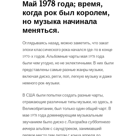
Май 1978 года; время,
когда рок был королем,
но музыка начинала
меняться.
Оглядываясь назад, можно заметить, что закат
эпохи классического рока начался где-то в конце
1970-х годов. Альбомные чарты мая 1978 года
были чем угодно, но не эклектичными. В них были
представлены самые разные жанры музыки,
включая диско, регги, поп, легкую музыку и даже
немного рок-музыки.
В США были попытки создать разные чарты,
отражающие различные типы музыки, но здесь, в
Великобритании, был только один общий чарт. В
мае 1978 года доминирующим музыкальным
звучанием было диско с
Лихорадка субботнего
вечера
альбом с саундтреком, занимавший
первое место тем летом с конца апреля до