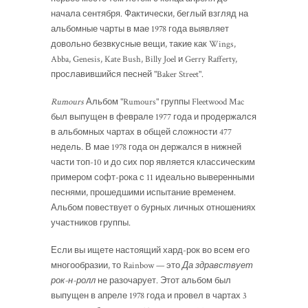
начала сентября. Фактически, беглый взгляд на
альбомные чарты в мае 1978 года выявляет
довольно безвкусные вещи, такие как Wings,
Abba, Genesis, Kate Bush, Billy Joel и Gerry Rafferty,
прославившийся песней "Baker Street".
Rumours
Альбом "Rumours" группы Fleetwood Mac
был выпущен в феврале 1977 года и продержался
в альбомных чартах в общей сложности 477
недель. В мае 1978 года он держался в нижней
части топ-10 и до сих пор является классическим
примером софт-рока с 11 идеально выверенными
песнями, прошедшими испытание временем.
Альбом повествует о бурных личных отношениях
участников группы.
Если вы ищете настоящий хард-рок во всем его
многообразии, то Rainbow — это
Да здравствует
рок-н-ролл
не разочарует. Этот альбом был
выпущен в апреле 1978 года и провел в чартах 3