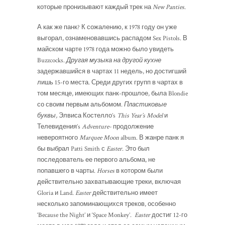
которые пронизывают каждый трек на
New Panties
.
А как же панк? К сожалению, к 1978 году он уже
выгорал, ознаменовавшись распадом Sex Pistols. В
майском чарте 1978 года можно было увидеть
Buzzcocks.
Другая музыка на другой кухне
задержавшийся в чартах 11 недель, но достигший
лишь 15-го места. Среди других групп в чартах в
том месяце, имеющих панк-прошлое, была Blondie
со своим первым альбомом.
Пластиковые
буквы,
Элвиса Костелло’s
This Year’s Model
и
Телевидения’s
Adventure-
продолжение
невероятного
Marquee Moon
album. В жанре панк я
бы выбрал Patti Smith с
Easter
. Это был
последователь ее первого альбома, не
попавшего в чарты.
Horses
в котором были
действительно захватывающие треки, включая
Gloria и Land.
Easter
действительно имеет
несколько запоминающихся треков, особенно
‘Because the Night’ и ‘Space Monkey’.
Easter
достиг 12-го