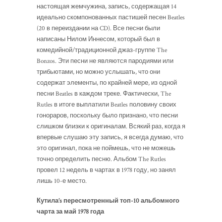
настоящая жемчужина, запись, содержащая 14
идеально скомпонованных пастишей песен Beatles
(20 в переиздании на CD). Все песни были
написаны Нилом Иннесом, который был в
комедийной/традиционной джаз-группе The
Bonzos. Эти песни не являются пародиями или
трибьютами, но можно услышать, что они
содержат элементы, по крайней мере, из одной
песни Beatles в каждом треке. Фактически, The
Rutles в итоге выплатили Beatles половину своих
гонораров, поскольку было признано, что песни
слишком близки к оригиналам. Всякий раз, когда я
впервые слушаю эту запись, я всегда думаю, что
это оригинал, пока не поймешь, что не можешь
точно определить песню. Альбом The Rutles
провел 12 недель в чартах в 1978 году, но занял
лишь 10-е место.
Кутила’s пересмотренный топ-10 альбомного
чарта за май 1978 года