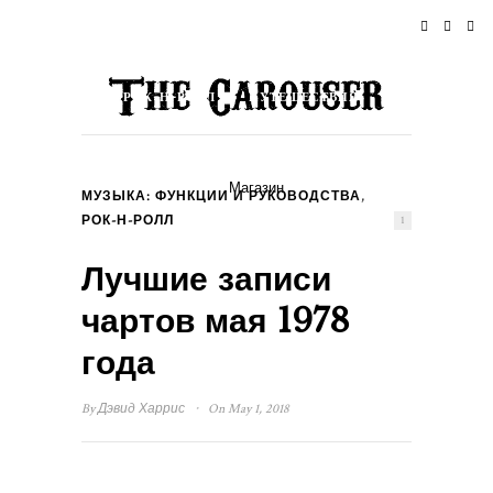
ДОМОЙ
НОВОСТИ
РОК-Н-РОЛЛ
ПУТЕШЕСТВИЯ
ОБРАЗ ЖИЗНИ & КУЛЬТУРА
Магазин
,
МУЗЫКА: ФУНКЦИИ И РУКОВОДСТВА
СОБЫТИЯ
О НАС
РОК-Н-РОЛЛ
1
Лучшие записи
чартов мая 1978
года
·
By
Дэвид Харрис
On May 1, 2018