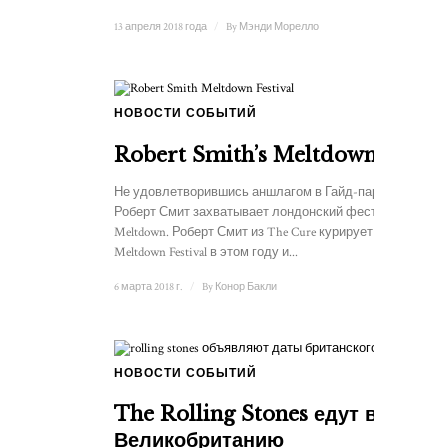
13 апреля 2018 года
/
By
Мэнди Морелло
НОВОСТИ СОБЫТИЙ
1
Robert Smith’s Meltdown
Не удовлетворившись аншлагом в Гайд-парке,
Роберт Смит захватывает лондонский фестиваль
Meltdown. Роберт Смит из The Cure курирует
Meltdown Festival в этом году и...
6 марта 2018 г.
/
By
Конор Бакли
НОВОСТИ СОБЫТИЙ
The Rolling Stones едут в
Великобританию