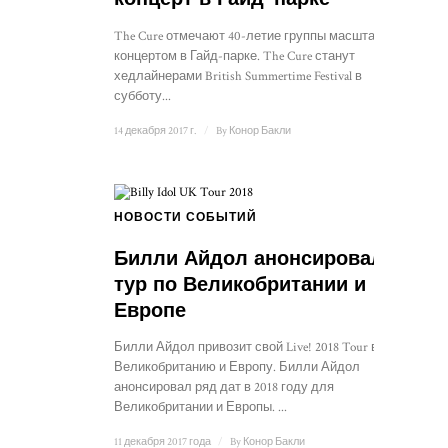
The Cure отмечают 40-летие группы масштабным
концертом в Гайд-парке. The Cure станут
хедлайнерами British Summertime Festival в
субботу...
14 декабря 2017 г.
/
By
Конор Бакли
НОВОСТИ СОБЫТИЙ
Билли Айдол анонсировал
тур по Великобритании и
Европе
Билли Айдол привозит свой Live! 2018 Tour в
Великобританию и Европу. Билли Айдол
анонсировал ряд дат в 2018 году для
Великобритании и Европы. ...
11 декабря 2017 года
/
By
Конор Бакли