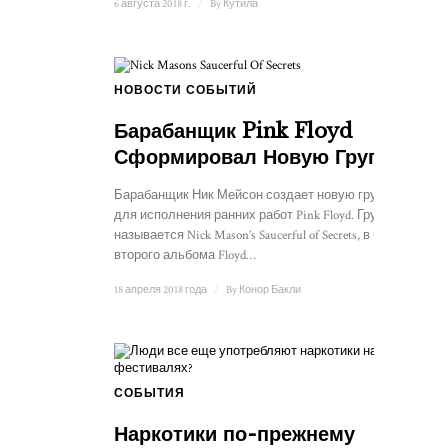
6 августа 2018 г.
/
By
Кутила
НОВОСТИ СОБЫТИЙ
Барабанщик Pink Floyd
Сформировал Новую Группу
Барабанщик Ник Мейсон создает новую группу
для исполнения ранних работ Pink Floyd. Группа
называется Nick Mason’s Saucerful of Secrets, в честь
второго альбома Floyd…
18 апреля 2018 года
/
By
Конор Бакли
СОБЫТИЯ
Наркотики по-прежнему