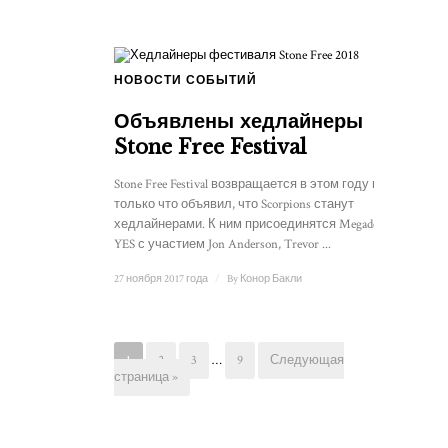
НОВОСТИ СОБЫТИЙ
Объявлены хедлайнеры
Stone Free Festival
Stone Free Festival возвращается в этом году и
только что объявил, что Scorpions станут
хедлайнерами. К ним присоединятся Megadeth и
YES с участием Jon Anderson, Trevor ...
27 ноября 2017 года
/
By
Конор Бакли
1
2
3
…
9
Следующая
страница »