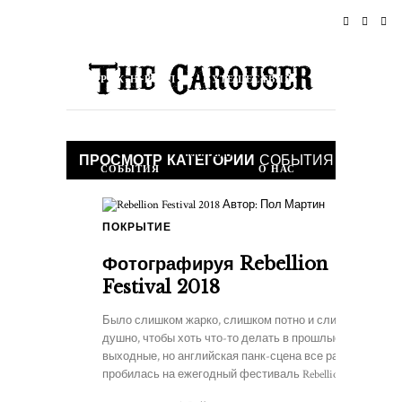
ДОМОЙ
НОВОСТИ
РОК-Н-РОЛЛ
ПУТЕШЕСТВИЯ
ОБРАЗ ЖИЗНИ & КУЛЬТУРА
Магазин
ПРОСМОТР КАТЕГОРИИ
СОБЫТИЯ
СОБЫТИЯ
О НАС
ПОКРЫТИЕ
1
Фотографируя Rebellion
Festival 2018
Было слишком жарко, слишком потно и слишком
душно, чтобы хоть что-то делать в прошлые
выходные, но английская панк-сцена все равно
пробилась на ежегодный фестиваль Rebellion. С…