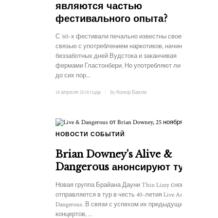
являются частью
фестивального опыта?
С ’60-х фестивали печально известны своей
связью с употреблением наркотиков, начиная с
беззаботных дней Вудстока и заканчивая
фермами Гластонбери. Но употребляют ли люди
до сих пор...
18 апреля 2018 года
/
By
Конор Бакли
НОВОСТИ СОБЫТИЙ
Brian Downey's Alive &
Dangerous анонсируют тур
Новая группа Брайана Дауни Thin Lizzy снова
отправляется в тур в честь 40-летия Live And
Dangerous. В связи с успехом их предыдущих
концертов, ...