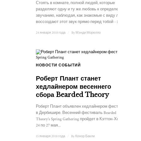
Стоять в комнате, полной людей, которые
разделяют одну и ту же любовь к определенному
звучанию, наблюдая, как знакомые с виду люди
воссоздают этот звук прямо перед тобой - это...
24 января 2018 года
/
By
Мэнди Морелло
НОВОСТИ СОБЫТИЙ
Роберт Плант станет
хедлайнером весеннего
сбора Bearded Theory
Роберт Плант объявлен хедлайнером фестиваля
в Дербишире. Весенний фестиваль Bearded
Theory’s Spring Gathering пройдет в Кэттон-Холле с
24 по 27 мая...
15 января 2018 года
/
By
Конор Бакли