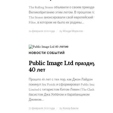
The Rolling Stones объявили о своем приезде в
Великобританию этим летом. В прошлом году
The Stones анонсировали свой европейский тур No
Filter, в котором не было их родины...
26 февраля 2018 года
/
By
Мэнди Морелло
НОВОСТИ СОБЫТИЙ
Public Image Ltd празднуют
40 лет
Прошло 40 лет с тех пор, как Джон Лайдон
покинул Sex Pistols и сформировал Public Image
Limited с гитаристом Китом Левен (The Clash),
басистом Джа Уобблом и барабанщиком
Джимом...
23 февраля 2018 года
/
By
Конор Бакли