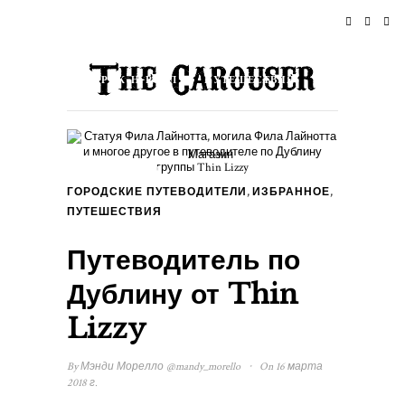
ДОМОЙ
НОВОСТИ
РОК-Н-РОЛЛ
ПУТЕШЕСТВИЯ
ОБРАЗ ЖИЗНИ & КУЛЬТУРА
Магазин
СОБЫТИЯ
О НАС
,
,
ГОРОДСКИЕ ПУТЕВОДИТЕЛИ
ИЗБРАННОЕ
ПУТЕШЕСТВИЯ
Путеводитель по
Дублину от Thin
Lizzy
·
By
Мэнди Морелло
@mandy_morello
On 16 марта
2018 г.