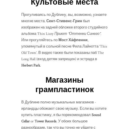
Культовые места
Прогуливаясь по Дублину, вы, возможно, узнаете
многие места.
Сент-Стивенс-Грин
был
изображен на задней обложке второго студийного
альбома Thin Lizzy
Приют "Оттенки Синего"
.
Или прогуляйтесь по
Мост Ха́фпенни
,
упомянутый в сольной песне Фила Лайнотта ‘This
Old Town’. В видео также были показаны паб The
Long Hall (вход детям запрещен) и эстрада в
Herbert Park
.
Магазины
грампластинок
В Дублине полно музыкальных магазинов -
ирландцы обожают свою музыку. Если вы хотите
купить пластинку, я бы порекомендовал
Sound
Cellar
or
Tower Records
. У обоих большое
разнообразие, так что вы точно не уйдете с