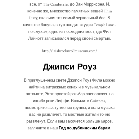
все, от The Cranberries до Ван Моррисона. И,
конечно же, множество памятных вещей Thin
Lizzy, включая тот самый зеркальный бас. В
качестве бонуса, в тур входит студия Temple Lane -
по слухам, одно из последних мест, где Фил
Лайнотт записывался перед своей смертью.
http://irishrocknrollmuseum.com/
Джипси Роуз
В приглушенном свете Джипси Роуз Фила можно
найти на витражных окнах и в музыкальном
автомате. Этот простой рок-бар расположен на
изгибе реки Лиффи. Возьмите Guinness,
посмотрите выступление группы, и если музыка
вас не развлечет, то местные жители точно
развлекут. Если вам захочется больше баров,
загляните в наш
Гид по дублинским барам
.