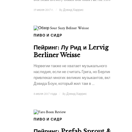
19 июля 2017 г.
/
By
Дэвид Харрис
ПИВО И СИДР
Пейринг: Лу Рид и Lervig
Berliner Weisse
Норвегии также не хватает музыкального
наследия, если не считать Грига, но Берлин
привлекал многих великих музыкантов, включая
Дэвида Боуи, который жил там в ...
8 июля 2017 года
/
By
Дэвид Харрис
ПИВО И СИДР
Пейринг: Prefab Sprout &