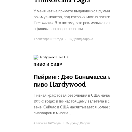
Timisoreana Lager
У меня нет на примете выдающихся румынских
рок-музыкантов, под которых можно потягивать
Timisoreana. Это потому, что рок-музыка не была
официально разрешена при...
3 сентября 2017 года
/
By
Дэвид Харрис
ПИВО И СИДР
Пейринг: Джо Бонамасса и
пиво Hardywood
Пивная крафтовая революция в США началась в
1970-х годах и по-настоящему взлетела в 21-м
веке. Сейчас в США насчитывается более 5000
пивоварен и многие...
4 августа 2017 года
/
By
Дэвид Харрис