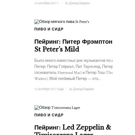
24 октября 2017 г.
/
By
Дэвид Харрис
ПИВО И СИДР
Пейринг: Питер Фрэмптон &
St Peter’s Mild
Было много известных рок-музыкантов по имени
Питер: Питер Гэбриэл, Пит Таунсенд, Питер Грин
(основатель Fleetwood Mac) и Питер Тош (The
Wailers). Мой любимый Питер — это...
15 октября 2017 года
/
By
Дэвид Харрис
ПИВО И СИДР
Пейринг: Led Zeppelin &