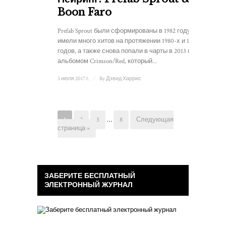
Boon Faro
Prefab Sprout были сформированы в 1982 году и
имели много хитов на протяжении 1980-х и 1990-х
годов, а также снова попали в чарты в 2013 году с
альбомом Crimson/Red, который...
5 июля 2017 г.
/
By
Дэвид Харрис
1
2
3
…
8
Следующая
страница »
ЗАБЕРИТЕ БЕСПЛАТНЫЙ
ЭЛЕКТРОННЫЙ ЖУРНАЛ