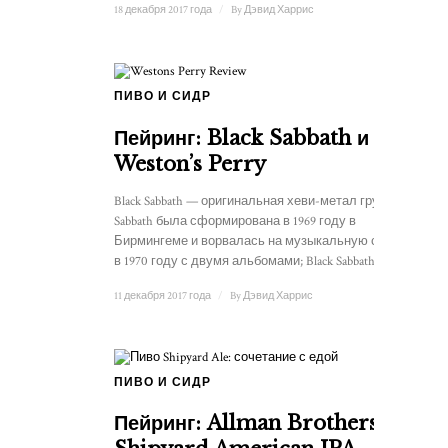
18 декабря 2017 года
/
By
Дэвид Харрис
ПИВО И СИДР
Пейринг: Black Sabbath и
Weston’s Perry
Black Sabbath — оригинальная хеви-метал группа.
Sabbath была сформирована в 1969 году в
Бирмингеме и ворвалась на музыкальную сцену
в 1970 году с двумя альбомами; Black Sabbath …
11 декабря 2017 года
/
By
Дэвид Харрис
ПИВО И СИДР
Пейринг: Allman Brothers и