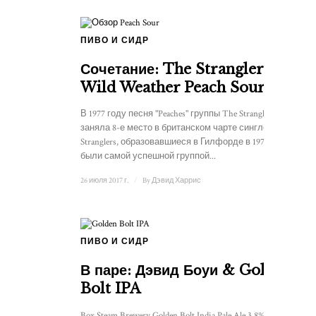
ПИВО И СИДР
Сочетание: The Stranglers &
Wild Weather Peach Sour
В 1977 году песня "Peaches" группы The Stranglers
заняла 8-е место в британском чарте синглов. The
Stranglers, образовавшиеся в Гилфорде в 1974 году,
были самой успешной группой...
26 июля 2017 г.
/
By
Дэвид Харрис
ПИВО И СИДР
В паре: Дэвид Боуи & Golden
Bolt IPA
Box Steam Brewery Golden Bolt India Pale Ale 3.8% abv. ...