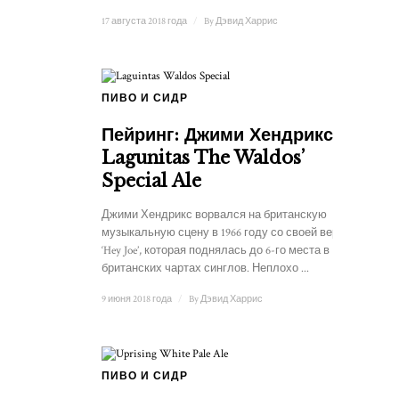
17 августа 2018 года
/
By
Дэвид Харрис
ПИВО И СИДР
Пейринг: Джими Хендрикс и
Lagunitas The Waldos’
Special Ale
Джими Хендрикс ворвался на британскую
музыкальную сцену в 1966 году со своей версией
‘Hey Joe’, которая поднялась до 6-го места в
британских чартах синглов. Неплохо ...
9 июня 2018 года
/
By
Дэвид Харрис
ПИВО И СИДР