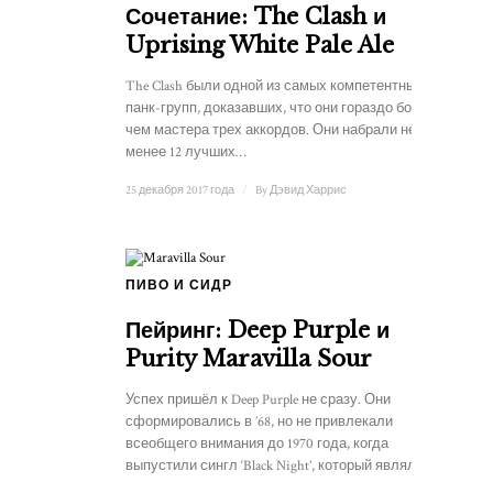
Сочетание: The Clash и
Uprising White Pale Ale
The Clash были одной из самых компетентных
панк-групп, доказавших, что они гораздо больше,
чем мастера трех аккордов. Они набрали не
менее 12 лучших…
25 декабря 2017 года
/
By
Дэвид Харрис
ПИВО И СИДР
Пейринг: Deep Purple и
Purity Maravilla Sour
Успех пришёл к Deep Purple не сразу. Они
сформировались в ’68, но не привлекали
всеобщего внимания до 1970 года, когда
выпустили сингл ‘Black Night’, который являлся...