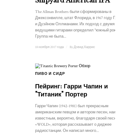
Shipyard American IPA
The Allman Brothers были сформированы в
Джексонвилле, штат Флорида, в 1967 году Грегом
и Дуэйном Оллманами. Их подход с двумя
ведущими гитарами определил "южный рок".
Группа не была...
18 ноября 2017 года
/
By
Дэвид Харрис
ПИВО И СИДР
Пейринг: Гарри Чапин и
"Титаник" Портер
Гарри Чапин (1942-1981) был прекрасным
американским певцом и автором песен, наиболее
известным, вероятно, благодаря своей песне
«WOLD», которая рассказывает о диджее
радиостанции. Он написал много...