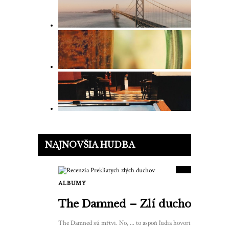
9.5
NAJNOVŠIA HUDBA
SKÓRE
ALBUMY
2
The Damned – Zlí duchovia
The Damned sú mŕtvi. No, ... to aspoň ľudia hovoria. Keď