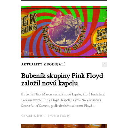
AKTUALITY Z PODUJATÍ
0
Bubeník skupiny Pink Floyd
založil novú kapelu
Bubeník Nick Mason zakladá novú kapelu, ktorá bude hrať
skoršiu tvorbu Pink Floyd. Kapela sa volá Nick Mason’s
Saucerful of Secrets, podľa druhého albumu Floyd ...
On April 18, 2018
/
By
Conor Buckley