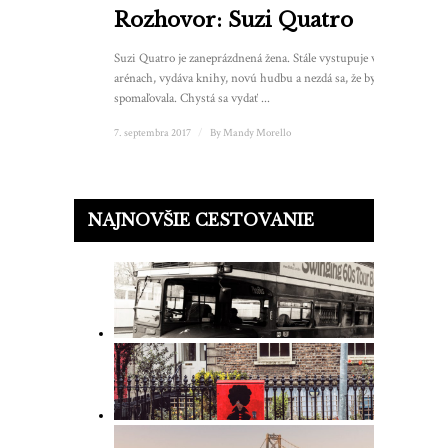
Rozhovor: Suzi Quatro
Suzi Quatro je zaneprázdnená žena. Stále vystupuje v
arénach, vydáva knihy, novú hudbu a nezdá sa, že by
spomaľovala. Chystá sa vydať ...
7. septembra 2017
/
By
Mandy Morello
NAJNOVŠIE CESTOVANIE