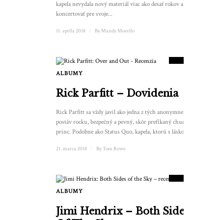
kapela nevydala nový materiál viac ako desať rokov a začne
koncertovať pre svoje...
11. apríla 2018
/
By
Mandy Morello
8.5
SKÓRE
ALBUMY
3
Rick Parfitt – Dovidenia
Rick Parfitt sa vždy javil ako jedna z tých anonymnejších
postáv rocku, bezpečný a pevný, skôr prefíkaný chuďas než
princ. Podobne ako Status Quo, kapela, ktorú s láskou...
21. marca 2018
/
By
Tom Rowe
9
SKÓRE
ALBUMY
Jimi Hendrix – Both Sides