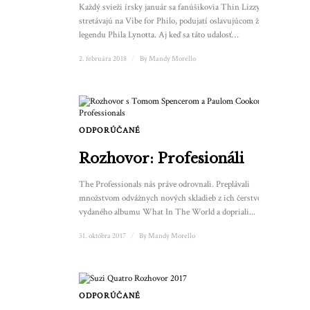
Každý svieži írsky január sa fanúšikovia Thin Lizzy
stretávajú na Vibe for Philo, podujatí oslavujúcom život a
legendu Phila Lynotta. Aj keď sa táto udalosť…
2. februára 2018
/
By
Mandy Morello
ODPORÚČANÉ
1
Rozhovor: Profesionáli
The Professionals nás práve odrovnali. Preplávali
množstvom odvážnych nových skladieb z ich čerstvo
vydaného albumu What In The World a dopriali...
31. októbra 2017
/
By
Mandy Morello
ODPORÚČANÉ