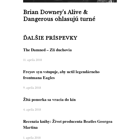
Brian Downey's Alive &
Dangerous ohlasujú turné
ĎALŠIE PRÍSPEVKY
The Damned – Zlí duchovia
11. apríla 2018
Freyov syn vstupuje, aby uctil legendárneho
frontmana Eagles
9. apríla 2018
Žltá ponorka sa vracia do kín
4. apríla 2018
Recenzia knihy: Život producenta Beatles Georgea
Martina
1. apríla 2018