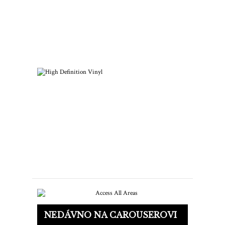
Ako začať zbierku platní zo 60. a
70. rokov
Prichádza High Definition Vinyl
NEDÁVNO NA CAROUSEROVI