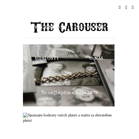
DOMOV
SPRÁVY
ROCK N ROLL
CESTOVANIE
ŽIVOTNÝ ŠTÝL & KULTÚRA
Obchod
UDALOSTI
O NÁS
To najlepšie z mája 1978