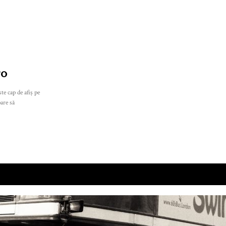
ro
te cap de afiș pe
are să