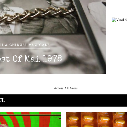
II & GHIDURI MUZICALE
est Of Mai 1978
UL