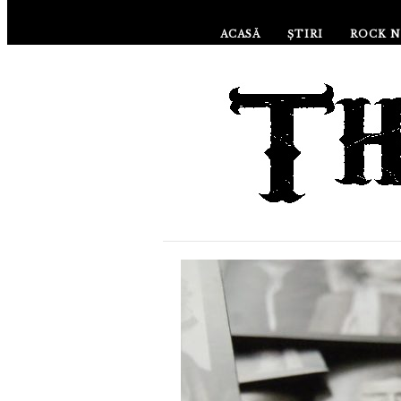
ACASĂ
ȘTIRI
ROCK N