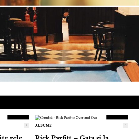
9.5
8.5
SCOR
SCOR
ALBUME
2
3
te rele
Rick Parfitt – Gata și la