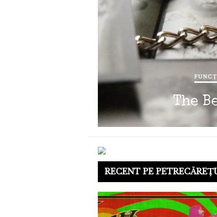
FUNCȚ
The B
RECENT PE PETRECĂREȚ