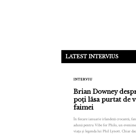
LATEST INTERVIUS
INTERVIU
Brian Downey despr
poți lăsa purtat de v
faimei
În fiecare ianuarie irlandeză crocantă, fa
adună pentru Vibe for Philo, un evenimen
viața și legenda lui Phil Lynott. Chiar da