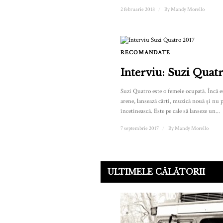
2 februarie 2018
/
By
Mandy Morello
RECOMANDATE
Interviu: Suzi Quat
Suzi Quatro este o femeie ocupată. Încă es
arene, lansează cărți, muzică nouă și nu p
încetinească. Este pe cale să lanseze un...
7 septembrie 2017
/
By
Mandy Morello
ULTIMELE CĂLĂTORII