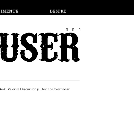
Magazin
NIMENTE
DESPRE
RECOMANDATE
m să începi o colecție
discuri din anii '60 și
'70