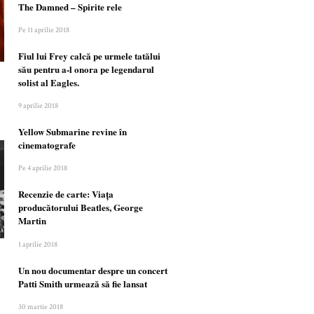
The Damned – Spirite rele
Pe 11 aprilie 2018
Fiul lui Frey calcă pe urmele tatălui
său pentru a-l onora pe legendarul
solist al Eagles.
9 aprilie 2018
Yellow Submarine revine în
cinematografe
Pe 4 aprilie 2018
Recenzie de carte: Viața
producătorului Beatles, George
Martin
1 aprilie 2018
Un nou documentar despre un concert
Patti Smith urmează să fie lansat
30 martie 2018