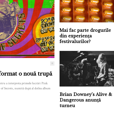
Mai fac parte drogurile
din experiența
festivalurilor?
0
 format o nouă trupă
tru a interpreta primele lucrări Pink
of Secrets, numită după al doilea album
Brian Downey’s Alive &
Dangerous anunță
turneu