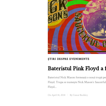
ȘTIRI DESPRE EVENIMENTE
Bateristul Pink Floyd a
Bateristul Nick Mason formează o nouă trupă pen
Floyd. Trupa se numește Nick Mason’s Saucerful 
Floyd...
On April 18, 2018
/
By
Conor Buckley