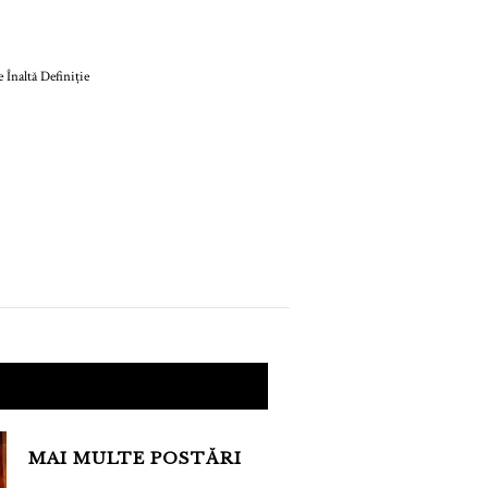
ȘTIRI
Vinilul de Înaltă
Definiție Vine
MAI MULTE POSTĂRI