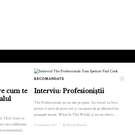
RECOMANDATE
1
e cum te
Interviu: Profesioniștii
alul
The Professionals ne-au dat pe spate. Au trecut cu brio
printr-o serie de piese noi și curajoase de pe albumul lor
proaspăt lansat, What In The World, și ne-au oferit...
nii Thin Lizzy se
t care celebrează
31 octombrie 2017
/
By
Mandy Morello
că evenimentul...