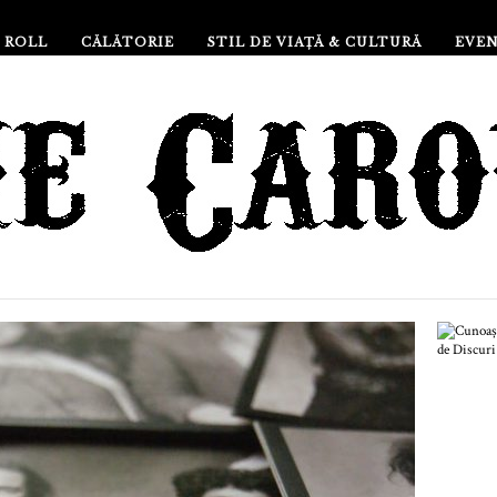
 ROLL
CĂLĂTORIE
STIL DE VIAȚĂ & CULTURĂ
EVE
Cu
de 