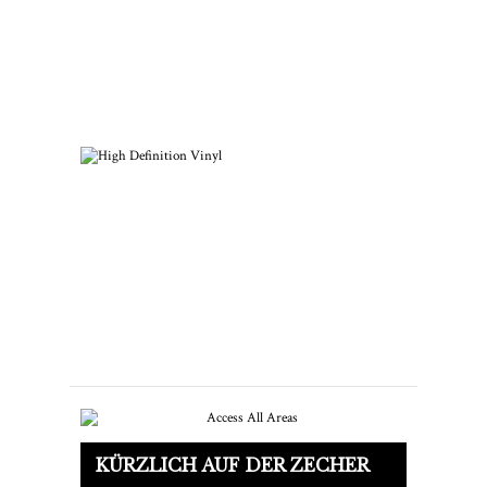
So fängst du eine
Schallplattensammlung der 60er
und 70er Jahre an
High Definition Vinyl Kommt
KÜRZLICH AUF DER ZECHER