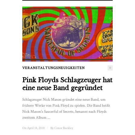
VERANSTALTUNGSNEUIGKEITEN
0
Pink Floyds Schlagzeuger hat
eine neue Band gegründet
Schlagzeuger Nick Mason gründet eine neue Band, um
frühere Werke von Pink Floyd zu spielen. Die Band heißt
Nick Mason's Saucerful of Secrets, benannt nach Floyds
zweitem Album ...
On April 18, 2018
/
By
Conor Buckley