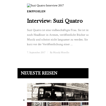
EMPFOHLEN
Interview: Suzi Quatro
Suzi Quatro ist eine vielbeschäftigte Frau. Sie ist immer
noch Headliner in Arenen, veröffentlicht Bücher und neue
Musik und scheint nicht langsamer zu werden. Sie steht
kurz vor der Veröffentlichung einer ...
7. September 2017
/
By
Mandy Morello
NEUESTE REISEN