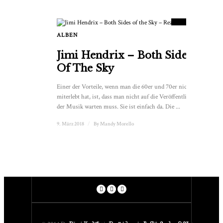
9
PUNKTESTAND
ALBEN
Jimi Hendrix – Both Sides
Of The Sky
Einer der Vorteile, wenn man die 60er und 70er nicht
miterlebt hat, ist, dass man nicht auf die Veröffentlichung
der Musik warten muss. Sie ist einfach da. Die ...
9. März 2018
/
By
Mandy Morello