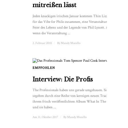
mitreißen lässt
Jeden knackigen irischen Januar kommen Thin Lizzy-Fans
für das Vibe for Philo zusammen, eine Veranstaltung zur
Feier des Lebens und der Legende von Phil Lynott. Auch
wenn die Veranstaltung ...
2. Februar 2018
/
By
Mandy Morello
EMPFOHLEN
1
Interview: Die Profis
The Professionals haben uns gerade umgehauen. Sie
segelten durch eine Reihe von kernigen neuen Tracks von
ihrem frisch veröffentlichten Album What In The World,
und sie haben ...
Am 31. Oktober 2017
/
By
Mandy Morello