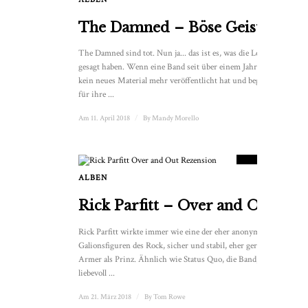
The Damned – Böse Geister
The Damned sind tot. Nun ja... das ist es, was die Leute
gesagt haben. Wenn eine Band seit über einem Jahrzehnt
kein neues Material mehr veröffentlicht hat und beginnt,
für ihre ...
Am 11. April 2018
/
By
Mandy Morello
8.5
PUNKTESTAND
ALBEN
3
Rick Parfitt – Over and Out
Rick Parfitt wirkte immer wie eine der eher anonymen
Galionsfiguren des Rock, sicher und stabil, eher gerissener
Armer als Prinz. Ähnlich wie Status Quo, die Band, die er
liebevoll ...
Am 21. März 2018
/
By
Tom Rowe