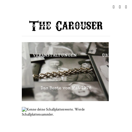
STARTSEITE
NACHRICHTEN
ROCK N ROLL
REISEN
LEBENSSTIL & KULTUR
Shop
VERANSTALTUNGEN
ÜBER
Das Beste vom Mai 1978